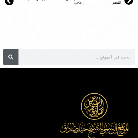
التيمم
والكلبية