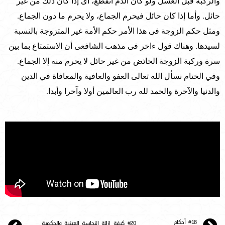
والركبة قبل الغسل ولو كان الدم انقطع، أى إذا كان ذلك من غير
حائل. وأما إذا كان حائل فيحرم الجماع، ولا يحرم ما دون الجماع.
ومثل حكم الزوجة فى هذا الأمر حكم الأمة غير المتزوجة بالنسبة
لسيدها. وهناك قول ءاخر فى مذهب الشافعى أن الاستمتاع بما بين
سرة وركبة الزوجة الحائض من غير حائل لا يحرم منه إلا الجماع.
وفي الختام نسأل الله تعالى العفو والعافية والمعافاة في الدين
والدنيا والآخرة والحمد لله رب العالمين أولا وآخرا وأبدا.
#18 أحكام
#20 كيفة إزالة النجاسة العينية والحكمية