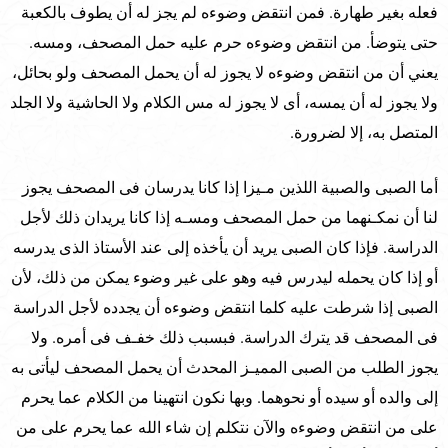
فعله بغير طهارة. فمن انتقض وضوءه لم يجز له أن يطوف بالكعبة
حتى يتوضأ. من انتقض وضوءه حرم عليه حمل المصحف، ومسه.
يعني أن من انتقض وضوءه لا يجوز له أن يحمل المصحف ولو بحائل،
ولا يجوز له أن يمسه، أى لا يجوز له مس الكلام ولا الحاشية ولا الجلد
المتصل به، إلا لضرورة.
أما الصبى والصبية اللذين مـيزا إذا كانا يدرسان فى المصحف يجوز
لنا أن نمكـنهما من حمل المصحف ومسـه إذا كانا يريدان ذلك لأجل
الدراسة. فإذا كان الصبى يريد أن يأخذه إلى عند الأستاذ الذى يدرسه
أو إذا كان يحمله ليدرس فيه وهو على غير وضوء يمكن من ذلك، لأن
الصبى إذا شرطت عليه كلما انتقض وضوءه أن يجدده لأجل الدراسة
فى المصحف قد يترك الدراسة. فبسبب ذلك خفـف فى أمره. ولا
يجوز الطلب من الصبى المميـز المحدث أن يحمل المصحف ليأتى به
إلى والده أو سيده أو نحوهما. وبها نكون انتهينا من الكلام عما يحرم
على من انتقض وضوءه والآن نتكلم إن شاء الله عما يحرم على من