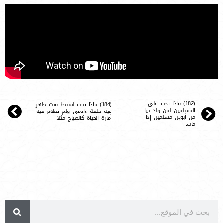
(182) ماذا يجب على
(184) ماذا يجب لسقط ميت ظهر
المسلمين لمن ولد حيا
فيه خلقة ءادمى ولم تظهر فيه
من أبوين مسلمين إذا
أمارة الحياة كالصياح مثلا.
مات.