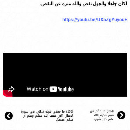
لكان جاهلا والجهل نقص والله منزه عن النقص.
https://youtu.be/UX5ZgYuyouE
(163) ما حكم من
(165) ما معنى قوله تعالى فى سورة
نفى قدرة الله
الأنفال ﴿الآن خفف الله عنكم وعلم أن
على كل شىء.
فيكم ضعفا﴾.