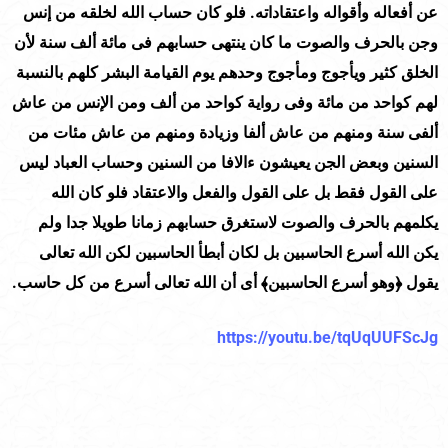
عن أفعاله وأقواله واعتقاداته. فلو كان حساب الله لخلقه من إنس
وجن بالحرف والصوت ما كان ينتهى حسابهم فى مائة ألف سنة لأن
الخلق كثير ويأجوج ومأجوج وحدهم يوم القيامة البشر كلهم بالنسبة
لهم كواحد من مائة وفى رواية كواحد من ألف ومن الإنس من عاش
ألفى سنة ومنهم من عاش ألفا وزيادة ومنهم من عاش مئات من
السنين وبعض الجن يعيشون ءالافا من السنين وحساب العباد ليس
على القول فقط بل على القول والفعل والاعتقاد فلو كان الله
يكلمهم بالحرف والصوت لاستغرق حسابهم زمانا طويلا جدا ولم
يكن الله أسرع الحاسبين بل لكان أبطأ الحاسبين لكن الله تعالى
يقول ﴿وهو أسرع الحاسبين﴾ أى أن الله تعالى أسرع من كل حاسب.
https://youtu.be/tqUqUUFScJg