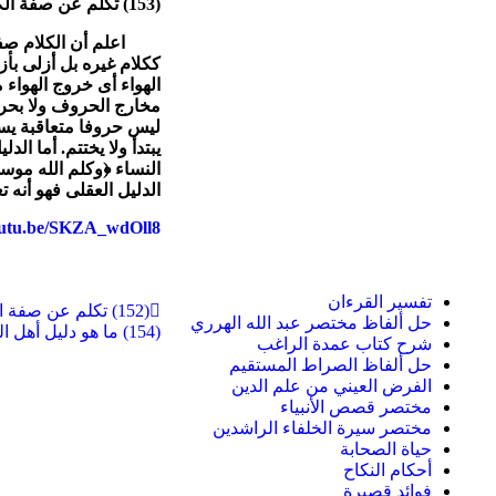
(153)
تكلم عن صفة الكل
اعلم أن الكلام صفة أز
ككلام غيره بل أزلى بأ
الهواء أى خروج الهواء
مخارج الحروف ولا بحر
ليس حروفا متعاقبة يسبق
يبتدأ ولا يختتم. أما ال
النساء ﴿وكلم الله موسى
الدليل العقلى فهو أنه 
youtu.be/SKZA_wdOll8
تفسير القرءان
(152) تكلم عن صفة البصر لله تعالى.
حل ألفاظ مختصر عبد الله الهرري
(154) ما هو دليل أهل الحق على أن كلام الله ليس صوتا ولا حروفا متعاقبة.
شرح كتاب عمدة الراغب
حل ألفاظ الصراط المستقيم
الفرض العيني من علم الدين
مختصر قصص الأنبياء
مختصر سيرة الخلفاء الراشدين
حياة الصحابة
أحكام النكاح
فوائد قصيرة