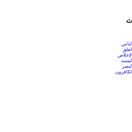
ت
لناس
لفلق
لإخلاص
لمسد
لنصر
لكافرون