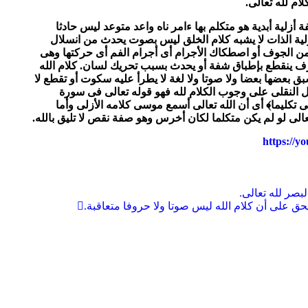
ام لله تعالى.
لية أبدية هو متكلم بها ءامر ناه واعد متوعد ليس حادثا
زلية الذات لا يشبه كلام الخلق ليس بصوت يحدث من انسلال
 من الجوف أو اصطكاك الأجرام أى أجرام الفم أى حركتها وهى
ف ينقطع بإطباق شفة أو يحدث بسبب تحريك لسان. كلام الله
 بعضها بعضا ولا صوتا ولا لغة لا يطرأ عليه سكوت أو تقطع لا
دليل النقلى على وجوب الكلام لله فهو قوله تعالى فى سورة
 تكليما﴾ أى أن الله تعالى أسمع موسى كلامه الأزلى وأما
تعالى لو لم يكن متكلما لكان أخرس وهو صفة نقص لا تليق بالله.
https://