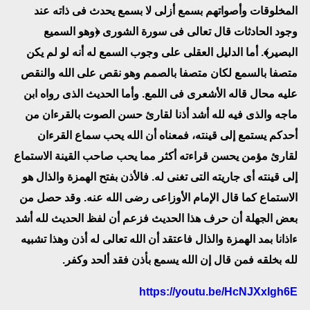
المخلوقات وأصواتهم بسمع أزلى لا بسمع يحدث فى ذاته عند
وجود الحادثات قال تعالى فى سورة الشورى ﴿وهو السميع
البصير﴾. أما الدليل العقلى على وجوب السمع له أنه لو لم يكن
متصفا بالسمع لكان متصفا بالصمم وهو نقص على الله والنقص
عليه محال قاله الأشعرى فى اللمع. وأما الحديث الذى رواه ابن
ماجه والذى فيه لله أشد أذنا لقارئ حسن الصوت بالقرءان من
أحدكم يستمع إلى قينته، فمعناه أن الله يحب سماع القرءان
لقارئ مؤمن يحسن قراءته أكثر مما يحب صاحب القينة الاستماع
إلى قينته أى جاريته التى تغنى له. فالأذن بفتح الهمزة والذال هو
الاستماع كما قال الإمام الأوزاعى رضى الله عنه. وقد حصل من
بعض الجهلة أن حرف هذا الحديث فزعم أن لفظ الحديث لله أشد
ءاذانا بمد الهمزة والذال فاعتقد أن الله تعالى له أذن وهذا تشبيه
لله بخلقه فمن قال إن الله يسمع بأذن فقد ألحد وكفر.
https://youtu.be/HcNJXxlgh6E