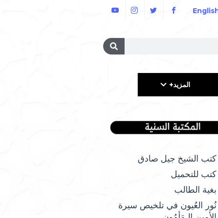
Englis
المزيد+
كتب الشيخ جيل صادق
كتب للتحميل
بغية الطالب
نُور العُيون في تلخيص سيرة
الأمِين الـمَأمُونِ