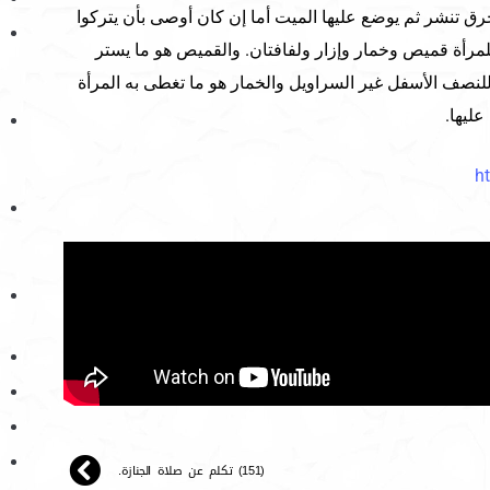
ق تنشر ثم يوضع عليها الميت أما إن كان أوصى بأن يتركوا
للمرأة قميص وخمار وإزار ولفافتان. والقميص هو ما يستر
للنصف الأسفل غير السراويل والخمار هو ما تغطى به المرأة
عليها.
h
(151) تكلم عن صلاة الجنازة.