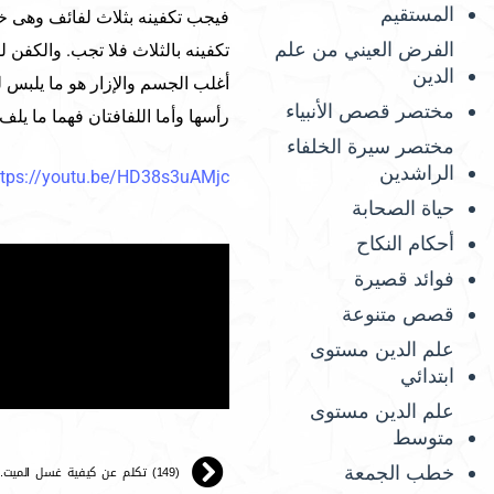
المستقيم
فيجب تكفينه بثلاث لفائف وهى خر
الفرض العيني من علم
تكفينه بالثلاث فلا تجب. والكفن 
الدين
أغلب الجسم والإزار هو ما يلبس 
مختصر قصص الأنبياء
رأسها وأما اللفافتان فهما ما يلف 
مختصر سيرة الخلفاء
الراشدين
ttps://youtu.be/HD38s3uAMjc
حياة الصحابة
أحكام النكاح
فوائد قصيرة
قصص متنوعة
علم الدين مستوى
ابتدائي
علم الدين مستوى
متوسط
(149) تكلم عن كيفية غسل الميت.
خطب الجمعة