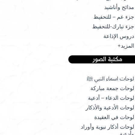
مدائح وأناشيد
جزء عم – للتحفيظ
جزء تبارك-للتحفيظ
دروس الإذاعة
المزيد+
لوحات اسماء النبي ﷺ
لوحات جمعة مباركة
لوحات الدعاء – أدعية
لوحات الأدعية والأذكار
لوحات في العقيدة
لوحات أذكار نبوية وأوراد
وأدعية