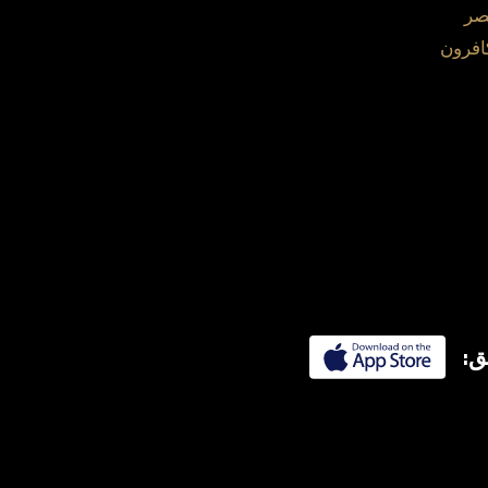
صر
افرون
ق: