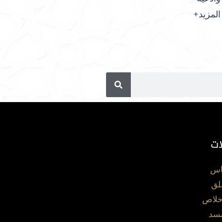
المزيد+
ات
اس
لق
خلاص
مسد