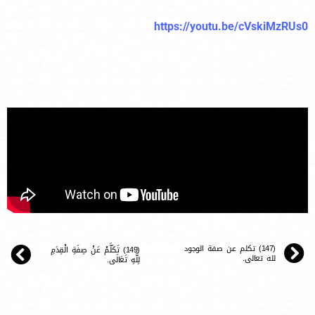
https://youtu.be/cVskiMzRUs0
(147) تكلم عن صفة الوجود
(149) تَكَلَّمْ عَنْ صِفَةِ الْقِدَمِ
لله تعالى.
لِلَّهِ تَعَالَى.