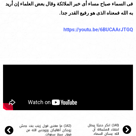
فى السماء صباح مساء أى خبر الملائكة وقال بعض العلماء إن أريد
به الله فمعناه الذى هو رفيع القدر جدا.
https://youtu.be/6BUCAArJTGQ
(140) اذكر حديثا يبطل
(142) ما معنى قول زينب بنت جحش
اعتقاد المشبهة أن
زوجكن أهاليكن وزوجنى الله من
الله يسكن السماء.
فوق سبع سموات.