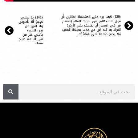
(139) كيف يرد على المشبهة القائلين بأن
(141) ما معنى
قول الله تعالى فى سورة الملك ﴿ءأمنتم
حديث ألا تأمنونى
من فى السماء أن يخسف بكم الأرض﴾
وأنا أمين من
المراد به الله لأن من جاءت بصيغة المفرد
فى السماء
فلا يصح حملها على الملائكة.
يأتينى خبر من
فى السماء صباح
مساء.