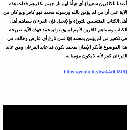
أعتدنا للكافرين سعيرا﴾ أى هيأنا لهم نار جهنم لكفرهم فدلت هذه
الآية على أن من لم يؤمن بالله ورسوله محمد فهو كافر ولو كان من
أهل الكتاب المنتسبين للتوراة والإنجيل فإن القرءان سماهم أهل
الكتاب وسماهم كافرين لأنهم لم يؤمنوا بمحمد فهذه الآية صريحة
فى تكفير من لم يؤمن بمحمد ﷺ فمن نازع أى عارض وخالف فى
هذا الموضوع فأنكر الإيمان بمحمد يكون قد عاند القرءان ومن عاند
القرءان كفر لأنه لا يكون مؤمنا به.
https://youtu.be/bwAAriLt8UQ