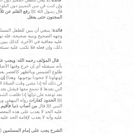
فائدة
:(لا يقال للطفل المميز دون ال
وإن كنت في سن التمييز دون البلوغ
قال رسول الله ﷺ
رفع القلم عن ثل
المجنون حتى يعقل
.
فائدة:
ينبغي أن يبين للطفل المسلم 
وجهه الصحيح وبنية صحيحة، فله ثو
عليه معاقبة في الآخرة. كذلك يبين
ذلك، وإن فعله فلا تكتب عليه سيئة
قال
المؤلف رحمه الله: ويجب على
بأنه سيقتله أي إن خرج وقتها الأص
طلوع الشمس وبالظهر كالعصر بعد ا
(وتهاونا لا جحودا بوجوبها. وهذا)
إن 
في ذلك أنه إذا مضى وقت الصلاة الث
التي بعدها لا تجمع معها فيقتل بعد 
بعد توعده على تركها إذا طلعت الش
ﷺ
الحدود كفارات
رواه البيهقي ور
النبي ﷺ قال
من أصاب ذنبا فأقيم 
عليه الحد لا يعذب على هذه المعصي
عليه وأنه لا يعذب لإقامة الحد عليه
الشرح يجب على إمام المسلمين
(