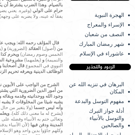
بالصيام.
وهذا الضرب يشترط أن يكو
حرام على الولي
(وغيره. يعني يضر
الهجرة النبوية
يفقأ له عينه، ولا يضربه على وجهه)
الإسراء والمعراج
النصف من شعبان
قال
المؤلف رحمه الله: ويجب عل
شهر رمضان المبارك
من
(أصول)
العقائد
(الضرورية)
و
(ي
عاشوراء في الإسلام
الخمس وصوم رمضان)
ويحرم كذا
والنميمة)
و
(يعلمهما)
مشروعية الس
النووي في المجموع
قال أصحابنا 
الوظائف الدينية ويعرفه تحريم الزن
البرهان في تنزيه الله عن
الشرح من الواجب على الأبوين نحو 
من أمور الدين الضرورية التي يشت
المكان
وجود الله ووحدانيته وقدمه وبقائه 
مفهوم التوسل والبدعة
يشبه شيئا من المخلوقات لا يشبه ا
وأنه ليس جسما
(ولا يتغير من حال
أدلة جواز التبرك
(
يشرح له ما معنى ذلك كله)
. ويعلم
والتوسل بالأنبياء
وتعالى ختم به الأنبياء وفضله على س
المدينة ودفن فيها
(لأن الأنبياء يد
والصالحين
وكلهم جاؤوا بدين واحد وهو الإسلام. 