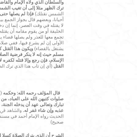
والسلطان الذي ولاه الإمام والقاضي
ترك الظهر مثلا إلى أن تغيب الشم
الشمس نقتلك)
فإذا لم يصلها حت
أحيانا، وبعضهم قال بجواز الجمع بي
لا يقتله في وقت العصر، إنما إن 
الخليفة أو من يقوم مقامه أن يقتله
تجمع معها للعذر ولم يصلها قضاء يقت
الأولى إن لم يشرع فيها، ففي صلاة
يشتغل بالقضاء)
ويكون هذا القتل ك
مسلم حيث إنه لا ينكر فرضية الصلا
الإسلام، فإن رجع وإلا قتله لكفره لا
القتل
(أي إن تاب هذا الذي ترك ال
قال
المؤلف رحمه الله: وحكمه
(أ
صلوات كتبهن الله على العباد، من 
تبارك وتعالى عهد أن يدخله الجنة، 
عذبه وإن شاء غفر له
.
والشاهد في 
الحديث رواه الإمام أحمد في مسنده،
صحيح)
الشرح أن الذي يترك الصلاة كسلا إذ