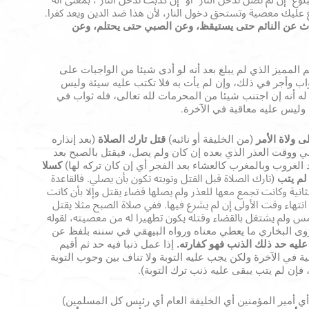
بلوغ “إن لم تصل تدخل النار” أو “إن كذبت تدخل النار”، بمعنى أنه
 عليك معصية وتستحق دخول النار، لأن هذا ضد الدين ويعد كفرا.
اث عن النائم حتى يستيقظ، وعن الصبي حتى يحتلم، وعن
المميز الذي لم يبلغ بعد أنه لو أدى شيئا من الواجبات على
اب وأجر في ذلك، وإن لم يأت به فلا تكتب عليه سيئة وليس
 له أنه إن اجتنب شيئا من المحرمات لله تعالى، فله ثواب في
 وليس عليه معاقبة في الآخرة.
 ولاة الأمر
(من الخليفة أو نائبه)
قتل تارك الصلاة
(بعد إنذاره
لي ووقت العذر الذي بعده إن كان ولم يصل، فيقتل بالصبح بعد
لغروب وبالمغرب كالعشاء بعد الفجر أي إن كان تركه لها)
كسلا
لم يتب
(تارك الصلاة قبل القتل وتوبته تكون بأن يصلي. فالقاعدة
انية وكانت تجمع معها للعذر ولم يصلها قضاء يقتل وإلا بأن كانت
انتهاء وقت الأولى إن لم يشرع فيها. ففي صلاة الصبح مثلا يقتل
مس ولم يشتغل بالقضاء وقتله يكون تطهيرا له من معصيته، لقوله
وى البخاري ما يعطي معناه ورواه البيهقي في سننه بلفظ عن
عليه حد ذلك الذنب فهو كفارته.
إذا عمل ذنبا فيه حد ثم أقيم
ة في الآخرة ولكن يجب عليه التوبة ولا تناف بين وجوب التوبة
، فإن لم يتب يبقى عليه ذنب ترك التوبة).
أي أمير المؤمنين أي الخليفة العام أي رئيس كل المسلمين)