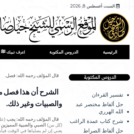
السبت أغسطس 8, 2026
الرئيسية
الدروس المكتوبة
اعرف نبيك ﷺ
قال
المؤلف رحمه الله: فصل.
الشرح أن هذا فصل معق
تفسير القرءان
والصبيات وغير ذلك.
حل ألفاظ مختصر عبد
الله الهرري
قال
المؤلف رحمه الله: يجب
(على
شرح كتاب عمدة الراغب
(كل من)
الصبي والصبية المميزين 
حل ألفاظ الصراط
يعني إن لم يصلياها في الوقت فيأم