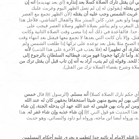
 أن يقتل تارك الصلاة كسلا بعد إنذاره
(أي بعد تهديده)
أنه إن
س يقتله
(يقولون له إن لم تصل الظهر اليوم وغربت عليك
ى غربت الشمس وجب عليه أن يقتله
(لأن الظهر تجمع مع العصر
نهما ولو بغير عذر، كابن المنذر مثلا والقفال الشاشي، فلأجل هذا
دخل المغرب ولم يباشر بصلاة الظهر وصلاة العصر فيجب على
 حدا. فالقاعدة في ذلك أنه إذا مضى وقت الصلاة الثانية وكانت
ل، وإلا بأن كانت التي بعدها لا تجمع معها فيقتل بعد انتهاء وقت
 الصبح مثلا يقتل بعد توعده على تركها إذا طلعت الشمس ولم
فارة، أي تطهيرا له
(فلا يعذب في الآخرة على هذا الذنب)
لأنه
ة
.
وأما تاركها جحودا فهو مرتد، فيطالبه السلطان بالرجوع إلى
 للحد
.
وقوله إن لم يتب، أراد به أنه إن تاب قبل أن يقتل ترك من
صلاة وشرع بقضاء الصلاة ترك من القتل)
.
ي حكم تارك الصلاة كسلا)
أنه مسلم.
(
الرسول ﷺ قال
خمس
أتى بهن لم يضيع منهن شيئا استخفافا بحقهن كان له عند الله
ومن لم يأت بهن فليس له عند الله عهد أن يدخله الجنة، إن شاء
هذا الحديث هو قول النبي ﷺ
إن شاء عذبه وإن شاء غفر له.
هذا
 ورواه أيضا ابن ماجه، ورواه أبو داود والنسائي، وهو حديث
ا قتله الإمام أو نائبه حدا لتطهيره يجرى عليه أحكام المسلمين