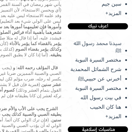
سين جيم
يأتي شهر رمضان في السنة القمري
(أي ويحسن الاستنجاء، لأن التمييز
المزيد+
وقد علمه الاستنجاء ليس عليه بعد
ليس على الولي شيء بعد التعليم)
وأمورها
فإن تعليمهما أمورها بعد 
تشعرهما بأهمية أداء فرائض الصلو
فيشدد عليه، أما إذا قال له مثلا ص
سيدنا محمد رسول الله
يؤمر بالقضاء كما يؤمر بالأداء
(كأن 
وكذلك يؤمر بقضاء الصوم
(كذلك بع
ﷺ
يطيقه.
(أما إذا كان لا يطيق الصوم 
مختصر السيرة النبوية
قال
المؤلف رحمه الله: و
(يجب عل
شرح الشمائل المحمدية
الصبي والصبية المميزين ضربا غير 
أخبرني عن حبيبيﷺ
يكسر له رجله، ضرب مؤلم لكن لي
عشر سنين
(قمرية فإن قيل لا يشتر
مختصر السيرة النبوية
القول بتمام العشر وذلك)
كصوم أط
تركه لعشر إن كانا يطيقانه فإن لم ي
في بيت رسول الله
هنا كان الحبيب
الشرح يجب على الأب والأم ضرب ا
يطيقه الصبي والصبية كذلك يجب على
المزيد+
سنين
. (فإن ترك الولي كان آثما. أ
الولي له أن يؤدب الصبي والصبية 
الوجه)
والعبرة بالسنين القمرية لا 