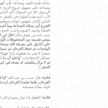
رائحة طيبة للفم، ويساعد على الهض
ويساعد على تسهيل خروج الروح عند 
الرسول ﷺ عن السواك أكثر الناس م
الأب لابنه هذه الفوائد في الصغر
الناس الكبار يجهلون فوائده ويظنو
الشرع أمر بصلاة الجماعة وما أشب
الصلاة واجبة، الصوم واجب، الحج 
ينيب عنه من يقوم بذلك)
قال ابن ا
ينبغي تقديمه من المحفوظات (أول 
على الدليل على معرفة الله سبحان
الواجبات ثم حفظ القرءان ثم سماع
صغيرا لا يعي ما تعطونه إياه” فهؤلا
مسائل الاعتقاديات
“
واعلم أن ما ذ
ثم لا يزال ينكشف له معناه في كبر
الحجر
“)
فائدة
:
قال جندب بن عبد الله “
كنا ف
القرءان، فلما تعلمنا القرءان ازددنا 
الولد نشأة صحيحة.
فائدة:
الطفل إذا صار مميزا وكان ا