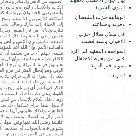
بيان جواز الاحتفال بالمولد
عصمهم من الكفر والكبائر وصغائر ا
النبوي الشريف
الكريم والإنجيل والتوراة والزبور)
وأ
وأنه سيفني الجن والإنس والملائك
الوهابية حزب الشيطان
الملائكة فلا يموتون إلا عندما ينفخ
وقرنه وجماعته
إلى الحياة
(الله تبارك وتعالى يحيي
تبارك وتعالى من في القبور. وبين ال
في ظلال ضلال حزب
عباس رضي الله عنهما. قال الله ت
الإخوان وسيد قطب
النفخة الثانية)
، وأن الإنس والجن ي
بالعذاب الأليم، وأن الله أعد للمؤم
العواصف السنية في الرد
تسمى جهنم
(لا بد من تعليمه أن ا
على من يحرم الاحتفال
الكافر حرام عليه الجنة، وأن كل م
تعليمهم حرمة السرقة
(يشرح له أي
بمولد خير البرية
الزنى وهو إدخال الذكر في فرج الم
المزيد+
يكفي أن يقول له الزنا حرام. فلا يخ
الله ما فرض علينا شيئا قبيحا، ال
الذكر في الدبر أي دبر غير زوجته و
الغيبة
(وهي ذكرك أخاك المسلم في خل
(وهي نقل الكلام للإفساد بين اثنين
لا يقول لهما حرام عليكما، لأنه بع
الظاهرة
.
وكذلك تعليمهم أن استعم
الفم تزال به الفضلاة وتنظف به ال
عائشة رضي الله عنها وعن أبيها.
(و
يشوص فاه بالسواك، أي يستعمل الس
أمره مهم في الدين، يزيد من ثواب