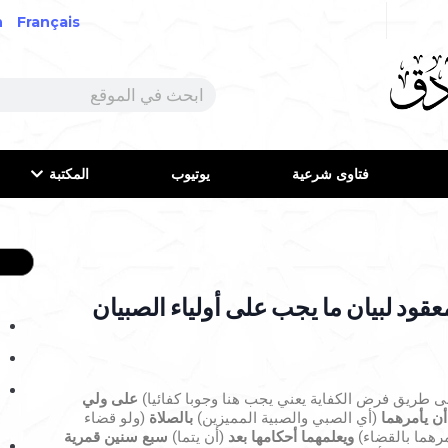
h
Français
فتاوى شرعية
يوتيوب
المكتبة
ود لبيان ما يجب على أولياء الصبيان
 طريق فرض الكفاية يعني يجب هنا وجوبا كفائيا)
على ولي
أن يأمرهما
(أي الصبي والصبية المميزين)
بالصلاة
(ولو قضاء
رهما بالقضاء)
ويعلمهما أحكامها بعد
(أن يتما)
سبع سنين قمرية