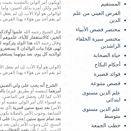
(ويكون أمر الولي بالتشديد بحيث ي
المستقيم
الأمر ولكن أمره بذلك أحسن، وأما قب
الفرض العيني من علم
(والولي هو أولا الأب، إن لم يفعل ا
لم يقم أحد من هؤلاء بهذا الفرض بلا
الدين
مختصر قصص الأنبياء
قال الشيخ رحمه الله
علموا أولادكم
الخير، كالاستغفار للآباء، علموهم 
مختصر سيرة الخلفاء
وقال رحمه الله
هذا الولد يتركونه ل
الراشدين
لهم، فإذا مات الوالدان لا يستغفروا
لوالديه كل يوم، بعد موتهما يستغفر
حياة الصحابة
أحكام النكاح
(الولي هو أولا الأب، إن لم يفعل ال
لم يقم أحد من هؤلاء بهذا الفرض بلا
فوائد قصيرة
قصص متنوعة
الشرح أنه يجب على ولي الصبي 
أمرهما
(بنفسه أو بطريق غيره)
بال
علم الدين مستوى
الأب كما كان يحصل في الماضي، يأتو
ابتدائي
به فسواء كان أمر الولي بنفسه أو ب
الأمر)
بعد سبع سنين قمرية
(أي بع
علم الدين مستوى
السابعة. وجوب الأمر بالصلاة يكون إ
متوسط
بعد تمام سبع سنين
(هجرية)
على
ا
السبع، لكن وجوب الأمر يكون بعد س
خطب الجمعة
التمييز يكون)
بأن يفهم الخطاب وي