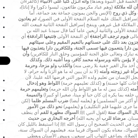
لخسة قبل النبوة وبعدها)
وأنه أنـزل كتبا على الأنبياء
(كالقرءان
ن لله ملائكة
(وهم عباد مكرمون طائعون، ليسوا ذكورا ولا إناثا)
،
ة وكل ذي روح
(الإنس والجن يموتون جماعة بعد جماعة، أما
 إسرافيل الملك عليه السلام النفخة الأولى في الصور)
، ثم يعادون
 الملائكة قبل غيرهم، وينفخ إسرافيل النفخة الثانية فيبعث الله
نفخة الأولى والثانية أربعين عاما كما قال سيدنا عبد الله بن
عالى
﴿يوم ترجف الراجفة﴾
أي النفخة الأولى
﴿تتبعها الرادفة﴾
أي
جزون بعد ذلك على حسناتهم بالنعيم المقيم وعلى سيئاتهم
نين دارا يتنعمون فيها تسمى الجنة، وللكافرين دارا يتعذبون فيها
لله تبارك وتعالى خلق الجنة للمؤمنين وخلق النار للكافرين)
وأن
ن لا يؤمن بالله وبرسوله محمد كافر، وما أشبه ذلك. وكذلك
 أخذ مال الغير خفية بلا رضى منه)
والكذب ولو مزحا، وحرمة
رأة غير زوجته وأمته
(لا بد أن يبين له ما هو الزنا وأنه حرام، لا
جل الإنسان من تعليم ولده الأمور التي فرضها الله علينا، لأن
طاعات كلها حسنة)
و
(كذلك تعليمهم حرمة)
اللواط وهو إدخال
أمته
(كذلك يبين له ما هو اللواط وأن الله حرمه)
وتعليمهم حرمة
فه بما يكره إن كان حيا أو ميتا، صغيرا أو كبيرا)
والنميمة
 أو أكثر من المسلمين)
و
(يعلمه أيضا)
ضرب المسلم ظلما
(لكن
د ما جرى عليهما قلم التكليف)
و
(يعلمهم)
نحو ذلك من الأمور
ال السواك سنة
(لقول النبي ﷺ
السواك مطهرة للفم
أي ينظف
أسنان.
مرضاة للرب
أي يحبه الله)
أخرجه البخاري من حديث
رد في الحديث الصحيح أن رسول الله ﷺ إذا استيقظ بالليل كان
واك، معناه يكون السواك قريبا منه. فيعلمهم أن السواك سنة،
 الصلاة، يضاعف الثواب إلى سبعين، ويبيض الأسنان ويعطي