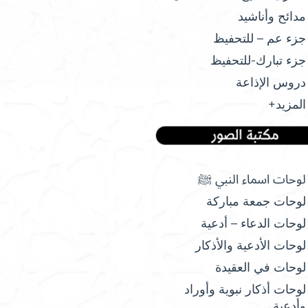
مدائح وأناشيد
جزء عم – للتحفيظ
جزء تبارك-للتحفيظ
دروس الإذاعة
المزيد+
لوحات اسماء النبي ﷺ
لوحات جمعة مباركة
لوحات الدعاء – أدعية
لوحات الأدعية والأذكار
لوحات في العقيدة
لوحات أذكار نبوية وأوراد
وأدعية