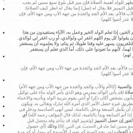
ظهر للولد أهمية الصلاة فإن ميز قبل بلوغ سبع سنين لم يجب
ل التمييز فلا يقال له (صل) إنما يقال له انظر كيف الصلاة).
لأب فالأم، بعد الأم الجد والجدة من جهة الأب ومن جهة الأم، فإن
 عذر أثموا كلهم)
 الخير، إذا تعلم الولد الخير وعمل به، الآباء يستفيدون من هذا
أن يقولوا كل يوم اللهم اغفر لي ولوالدي، أو رب اغفر لي لوالدي
.
لتلفزيون، يسهر عليه وقتا طويلا، ثم ينام، ولا يعلمونه أن يستغفر
 لهما، لأنهم ما تعودوا على ذلك، أما الذي تعلم أن يستغفر
 لهم
)
أب فالأم، بعد الأم الجد والجدة من جهة الأب ومن جهة الأم، فإن
 عذر أثموا كلهم)
والصبية
(كالأم والأب والجد والجدة من جهة الأب ومن جهة الأم)
صلاة
(قد يأتي الوالد بمدرس وهو الذي يأمر الولد بناء على توكيل
ن بشخص أكان ذكرا أو أنثى يقوم بتربية الولد وتأديبه والاعتناء
طريق غيره حصل الأمر الذي أمره الله تبارك وتعالى به. ويكون
د أن يكمل السبعة ودخل بالثامنة، ليس أنهى السادسة ودخل في
ذا أتم السابعة وبدأ بالثامنة، لذلك قال المؤلف رحمه الله)
أي
لفور إن حصل التمييز
(وتمييز الولد قد يتأخر وقد يحصل قبل
بع سنين لما جاء في الحديث عن النبي ﷺ)
وذلك
(أي حصول
رد الجواب
(من نحو السنة كم شهرا، الأسبوع كم يوما، أو كم مرة