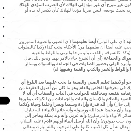
ن غير مبرح أي غير مؤد إلى الهلاك لأن الضرب المؤدي للهلاك
به بحيث يوجعه، ليس ضربا مؤديا للهلاك كأن يكسر له يده أو
يه
(أي على الولي)
أيضا تعليمهما
(أي الصبي والصبية المميزين)
جب عليه أيضا أن يعلمهما من)
الأحكام يجب كذا
(وكذا كالصلوات
(وكذا كالسرقة والكذب ولو مزحا والزنى واللواط والغيبة
واك والجماعة
(أي أن الشرع جاء بالأمر بهما ونحو ذلك. قال
ويأمره الولي بحضور الصلوات في الجماعة وبالسواك وبسائر
ا واللواط والخمر والكذب والغيبة وشبهها
اﻫ)
أولادهما تعليم الصبي والصبية ما يجب عليهما بعد البلوغ أي
رك في معرفتها الخاص والعام وهو ما كان من أصول العقيدة من
وقيامه بنفسه ومخالفته للحوادث في الذات والصفات أي أنه لا
لضوء والظلام والإنسان والنبات والجمادات من الكواكب وغيرها
 إلى حال)
وأن لله قدرة
وإرادة
وسمعا
وبصرا
وعلما وحياة
وكلاما
هما وأن محمدا عبد الله ورسوله وأنه خاتم الأنبياء
(الله تبارك
ائر الأنبياء والمرسلين)
وأنه عربي وأنه ولد بمكة وهاجر إلى
فنون حيث يموتون)
وأن الله أرسل أنبياء أولهم ءادم
(عليه السلام،
يقال له أن كل الأنبياء كانوا على التوحيد، والله تبارك وتعالى