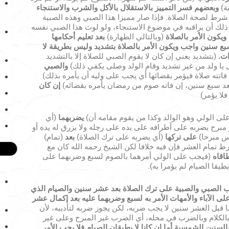
ة)
وبعضهم فسر التمييز بالاستقلال بالأكل والشرب والاستنجاء
 شرط لصحة الصلاة. فإذا صار مميزا هذا الصبي وهذه الصبية
 ذلك أن يراقبه في موضوع الاستنجاء، ولو لوث هذا الصبي نفسه
ويكون الأمر بالصلاة
(وبالتالي الطهارة)
بعد تعليم أحكامها
سبع سنين واجب ويكون الأمر بالصلاة بتشديد وليس بطريقة لا
ات.
(بتشديد يعني إن كان لا يقوم الصبي للصلاة إلا بالتشديد
ل يا ولد من غير تشديد وقام الولد وصلى يكفي ذلك)
والصبي
فاتته صلاة فيؤمر بقضائها أي يجب على وليه أن يأمره بذلك)
د سبع سنين، إن فاته صوم من رمضان يأمره بقضائه)
إن كان
فلا يؤمر)
ى الولي وهو الوالد وكذا من يقوم مقامه أن)
يضربهما
(أي
مبرح يضربه على أطرافه على يده على رجله ولا يزرق له يده أو
س مبرحا)
على تركها
(أي يضربه على ترك الصلاة)
بعد
(تمام)
ط تمام العشر فإن فيه خلافا لكن الشيخ رحمه الله كان مع
اقاه
(فيجب على الولي أمرهما بالصوم لسبع وضربهما على
طيقا الصيام لم يؤمرا به).
لصبي والصبية على ترك الصلاة بعد عشر سنين والصيام الذي
 الآباء والأمهات الأمر به لسبع وضربهما عليه بعد إكمال عشر
ما قبل العشر سنين لا يجب ضربه، لكن يجوز ضربه لتأديبه، لأن
بالكلام وبالضرب في محله، أي الضرب غير المبرح وعلى غير
بالسنين الشمسية أما إن كانا لا يطيقان الصيام فلا يجب الأمر