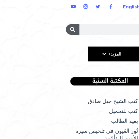
Englis
المزيد+
كتب الشيخ جيل صادق
كتب للتحميل
بغية الطالب
نُور العُيون في تلخيص سيرة
الأمِين الـمَأمُونِ