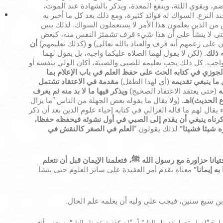
م، ويقوي اللثة، وينفع المعدة، ويذكر بالشهادة عند الموت،
النزع. السواك له فوائد كثيرة، ومع ذلك بعد كل ما أخبر به
ن الذين يعلمون هذا الأمر لا يستعملون السواك. لذلك يبين
 حتى لا ينشأ على أن هذا شيء قرف تشمئز النفس منه، كبعض
ن على زعمهم أنه قرف والعياذ بالله تعالى)
و
(كذلك تعليمهم)
أن
ه ذلك
. (لكن لا يقول لهما الصلاة عليكما واجبة، بل يقول لهما
واجب. كل ذلك يجب تعليمه للصبي والصبية، أكان الولي بنفسه أو
لجوزي في كتابه الحث على حفظ العلم في باب الإعلام بما
ما ينبغي تقديمه
(أي لهذا الطفل)
مقدمة في الاعتقاد تشتمل
ه
(حتى يعتقد الاعتقاد الصحيح)
ويذكر فيها ما لا بد منه ثم يعرف
 الحديث)اهـ.
(ولا يقال ما يقوله بعض الجهلة من الناس “ما يزال
ء يقال لهم ما قاله الغزالي في كتابه إحياء علوم الدين بعد أن ذكر
كرناه ينبغي أن يقدم إلى الصبي في أول نشوئه فيحفظه حفظا،
ه شيئا فشيئا”
لذلك يقولون “
العلم في الصغر كالنقش في
تيانا حزاورة مع رسول الله ﷺ، فتعلمنا الإيمان قبل أن نتعلم
به إيمانا”
معناه يقدم أمر العقيدة على سائر العلوم حتى ينشأ
بن سبع سنين، فيجب على وليه أن يعلمه علم الحال.