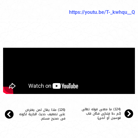
https://youtu.be/T-_kwhqu__Q
(124) ما معنى قوله تعالى
(126) ماذا يقال لمن يعترض
﴿ثم دنا فتدلى فكان قاب
على تضعيف حديث الجارية لكونه
قوسين أو أدنى﴾.
فى صحيح مسلم.