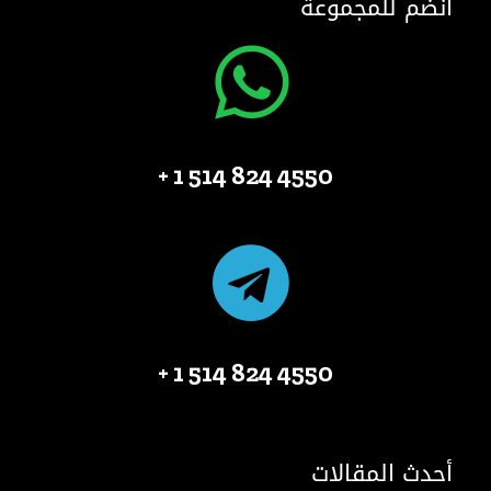
انضم للمجموعة
4550 824 514 1 +
4550 824 514 1 +
أحدث المقالات