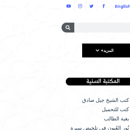
Englis
المزيد+
كتب الشيخ جيل صادق
كتب للتحميل
بغية الطالب
نُور العُيون في تلخيص سيرة