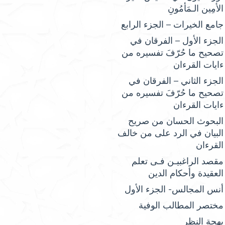
الأمِين الـمَأمُونِ
جامع الخيرات – الجزء الرابع
الجزء الأول – الفرقان في
تصحيح ما حُرّفَ تفسيره من
ءايات القرءان
الجزء الثاني – الفرقان في
تصحيح ما حُرّفَ تفسيره من
ءايات القرءان
البحوث الحسان من صريح
البيان في الرد على من خالف
القرءان
مقصد الراغبيـن فـى تعلم
العقيدة وأحكام الدين
أنس المجالس- الجزء الأول
مختصر المطالب الوفية
بهجة النظر