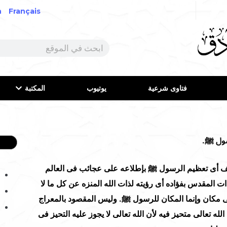
h
Français
فتاوى شرعية
يوتيوب
المكتبة
سول ﷺ.
ى تعظيم الرسول ﷺ بإطلاعه على عجائب فى العالم
ات المقدس بفؤاده أى رؤيته لذات الله المنزه عن كل ما لا
ى مكان وإنما المكان للرسول ﷺ. وليس المقصود بالمعراج
 تعالى متحيز فيه لأن الله تعالى لا يجوز عليه التحيز فى