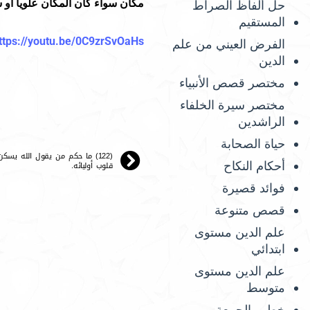
مكان سواء كان المكان علويا أو س
حل ألفاظ الصراط
المستقيم
ttps://youtu.be/0C9zrSvOaHs
الفرض العيني من علم
الدين
مختصر قصص الأنبياء
مختصر سيرة الخلفاء
الراشدين
حياة الصحابة
(122) ما حكم من يقول الله يسكن
قلوب أوليائه.
أحكام النكاح
فوائد قصيرة
قصص متنوعة
علم الدين مستوى
ابتدائي
علم الدين مستوى
متوسط
خطب الجمعة