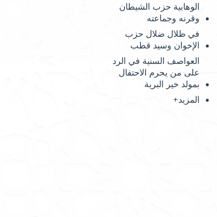
الوهابية حزب الشيطان
وقرنه وجماعته
في ظلال ضلال حزب
الإخوان وسيد قطب
العواصف السنية في الرد
على من يحرم الاحتفال
بمولد خير البرية
المزيد+