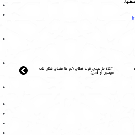
فليا.
h
(124) ما معنى قوله تعالى ﴿ثم دنا فتدلى فكان قاب
قوسين أو أدنى﴾.