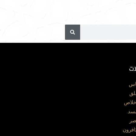
ات
اس
لق
خلاص
مسد
صر
افرون