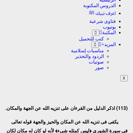
الدروس المكتوبة
اعرف نبيك ﷺ
فتاوى شرعية
يوتيوب
المكتبة
كتب للتحميل
المزيد+
مناسبات إسلامية
الردود والتحذير
صوتيات
صور
X
(113)
اذكر الدليل من القرءان على تنزيه الله عن الجهة والمكان.
يكفى فى تنزيه الله عن المكان والحيز والجهة قوله تعالى
فى سورة الشورى ﴿ليس كمثله شىء﴾ لأنه لو كان له مكان لكان