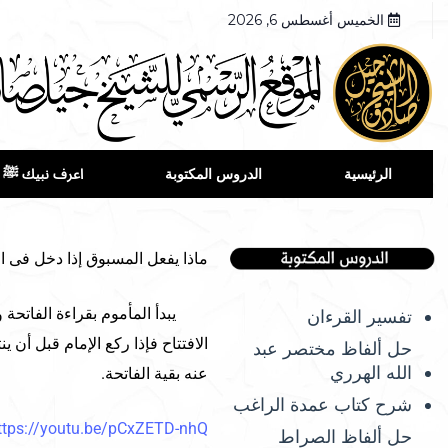
الخميس أغسطس 6, 2026
الرئيسية
الدروس المكتوبة
اعرف نبيك ﷺ
ماذا يفعل المسبوق إذا دخل فى الص
يبدأ المأموم بقراءة الفاتحة ول
تفسير القرءان
الافتتاح فإذا ركع الإمام قبل أن
حل ألفاظ مختصر عبد
الله الهرري
عنه بقية الفاتحة.
شرح كتاب عمدة الراغب
ttps://youtu.be/pCxZETD-nhQ
حل ألفاظ الصراط