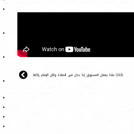
(112) ماذا يفعل المسبوق إذا دخل فى الصلاة وكان الإمام راكعا.