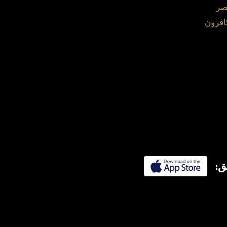
صر
افرون
ق: