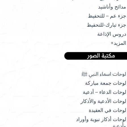
مدائح وأناشيد
جزء عم – للتحفيظ
جزء تبارك-للتحفيظ
دروس الإذاعة
المزيد+
لوحات اسماء النبي ﷺ
لوحات جمعة مباركة
لوحات الدعاء – أدعية
لوحات الأدعية والأذكار
لوحات في العقيدة
لوحات أذكار نبوية وأوراد
وأدعية