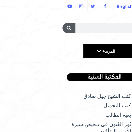
Englis
المزيد+
كتب الشيخ جيل صادق
كتب للتحميل
بغية الطالب
نُور العُيون في تلخيص سيرة
الأمِين الـمَأمُونِ