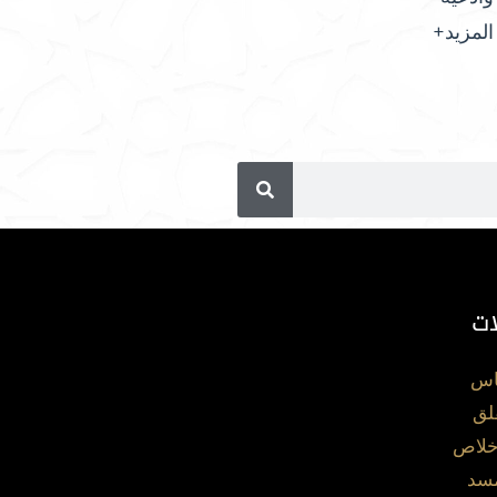
المزيد+
ات
اس
لق
خلاص
مسد