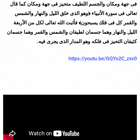
فى جهة ومكان والجسم اللطيف متحيز فى جهة ومكان كما قال
تعالى فى سورة الأنبياء ﴿وهو الذى خلق الليل والنهار والشمس
والقمر كل فى فلك يسبحون﴾ فأثبت الله تعالى لكل من الأربعة
الليل والنهار وهما جسمان لطيفان والشمس والقمر وهما جسمان
كثيفان التحيز فى فلكه وهو المدار الذى يجرى فيه.
https://youtu.be/GQYo2C_zxv0