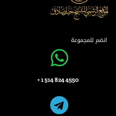
انضم للمجموعة
4550 824 514 1 +