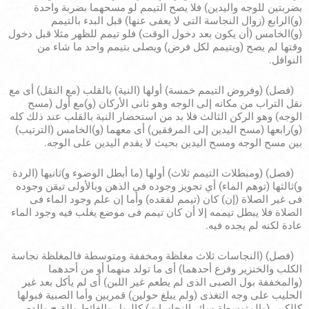
بضربتين للوجه واليدين) فلا يصح التيمم لو مسحهما بضربة واحدة
(و)الرابع (زوال النجاسة التى لا يعفى عنها) قبل البدء بالتيمم
(و)الخامس (أن يكون بعد دخول الوقت) فلو تيمم للظهر مثلا قبل دخول
وقتها لم يصح (ويتيمم لكل فرض) ويصلى بتيمم واحد ما شاء من
النوافل.
(فصل) (وفروض التيمم خمسة) أولها (النية) بالقلب (مع النقل) أى مع
نقل التراب من مكانه إلى الوجه وهو ثانى الأركان (و)مع أول (مسح
الوجه) وهو الركن الثالث فلا بد من استحضار النية بالقلب عند ذلك كله
(و)رابعها (مسح اليدين إلى المرفقين) أى معهما (و)الخامس (الترتيب)
بين مسح الوجه ومسح اليدين بحيث لا يقدم اليدين على الوجه.
(فصل) (ومبطلات التيمم ثلاث) أولها (ما أبطل الوضوء و)ثانيها (الردة
و)ثالثها (توهم الماء) أي تجويز وجوده في الذهن وبالأولى تيقن وجوده
فى غير الصلاة (إن) كان (تيمم لفقده) وأما إن علم وجود الماء فى
الصلاة فلا يبطل تيممه إلا أن كان تيمم فى موضع يغلب فيه وجود الماء
عادة لكنه لم يجده فيه.
(فصل) (النجاسات ثلاث مغلظة ومخففة ومتوسطة فالمغلظة نجاسة
الكلب والخنزير وفرع أحدهما) أى ما تولد منهما أو من أحدهما
(والمخففة بول الصبى الذى لم يطعم غير اللبن) أى لم يأكل بعد غير
الحليب على وجه التغذى (ولم يبلغ حولين) قمريين وأما الصبية فبولها
كالكبير (والمتوسطة سائر النجاسات) كالبول والغائط والقيح والدم