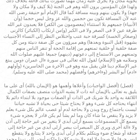
يحويه مكان ولا يجرى عليه زمان مهما تصورت ببالك فالله بخلاف ذلك
ولهذا فإن المؤمنين يرون الله وهم فى الجنة (بلا كيف ولا مكان ولا
جهة) ولا يكون بينهم وبينه مسافة كما قال الإمام أبو حنيفة رضى الله
عنه لأن المسافة تكون بين حجمين والله عز وجل ليس حجما (وأن
الأنبياء) جميعهم بلا استثناء (معصومون من الكفر) فلا يعبدون غير الله
طرفة عين لا فى الصغر ولا فى الكبر (و)من ارتكاب (الكبائر) كالزنى
(وصغائر الخسة) كسرقة حبة عنب واختلاس النظر إلى النساء الأجنبيات
بشهوة (قبل النبوة وبعدها) وهم مبرؤون من كل صفة دنيئة ومن كل
صفة خلقية أو خلقية تمنعهم من إقامة الحجة أو تنفر الناس منهم
وتمنعهم من الاستماع إلى دعوتهم (دينهم) جميعا عليهم صلوات الله
وسلامه هو (الإسلام) لقول الله تعالى فى سورة ءال عمران ﴿ومن يبتغ
غير الإسلام دينا فلن يقبل منه وهو فى الآخرة من الخاسرين﴾ (وأولهم
ءادم) أبو البشر (وءاخرهم) وأفضلهم (محمد صلى الله عليه وسلم).
(فصل) (أفضل الواجبات) وأعلاها وأهمها هو (الإيمان بالله) أى على ما
يليق به تعالى بالإيمان أنه ذات لا يشبه الذوات متصف بصفات الكمال
اللائقة به واحد بلا شريك فى الذات أو الصفات موجود بلا ابتداء دائم بلا
انتهاء يحتاجه كل شىء وهو لا يحتاج شيئا حى بحياة لا تشبه حياتنا
ليست باجتماع روح وبدن ولا بحاجة لدم أو عصب عالم بكل شىء بعلم
لا يزيد ولا ينقص ما شاء كان وما لم يشأ لم يكن قادر لا يعجزه شىء
يسمع كل المسموعات بسمع أزلى أبدى لا يتغير من غير حاجة إلى أذن
ولا ءالة أخرى ويرى كل المبصرات ببصر أزلى أبدى من غير حاجة إلى
حدقة أو شعاع ضوء ويتكلم بكلام أزلى أبدى واحد لا يتتابع ولا يتقطع
ليس حرفا ولا صوتا ولا لغة ولا يشبه كلامنا ولكنه أوحى إلى نبينا محمد