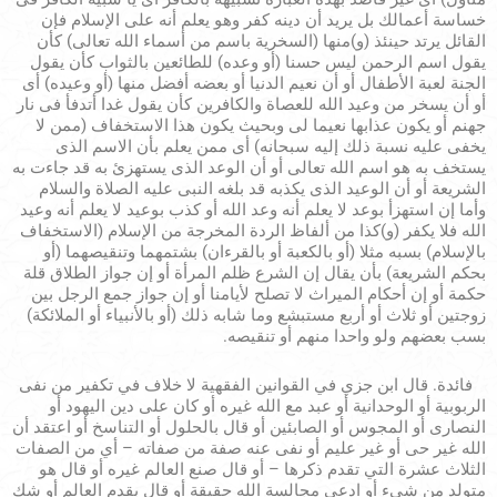
خساسة أعمالك بل يريد أن دينه كفر وهو يعلم أنه على الإسلام فإن
القائل يرتد حينئذ (و)منها (السخرية باسم من أسماء الله تعالى) كأن
يقول اسم الرحمن ليس حسنا (أو وعده) للطائعين بالثواب كأن يقول
الجنة لعبة الأطفال أو أن نعيم الدنيا أو بعضه أفضل منها (أو وعيده) أى
أو أن يسخر من وعيد الله للعصاة والكافرين كأن يقول غدا أتدفأ فى نار
جهنم أو يكون عذابها نعيما لى وبحيث يكون هذا الاستخفاف (ممن لا
يخفى عليه نسبة ذلك إليه سبحانه) أى ممن يعلم بأن الاسم الذى
يستخف به هو اسم الله تعالى أو أن الوعد الذى يستهزئ به قد جاءت به
الشريعة أو أن الوعيد الذى يكذبه قد بلغه النبى عليه الصلاة والسلام
وأما إن استهزأ بوعد لا يعلم أنه وعد الله أو كذب بوعيد لا يعلم أنه وعيد
الله فلا يكفر (و)كذا من ألفاظ الردة المخرجة من الإسلام (الاستخفاف
بالإسلام) بسبه مثلا (أو بالكعبة أو بالقرءان) بشتمهما وتنقيصهما (أو
بحكم الشريعة) بأن يقال إن الشرع ظلم المرأة أو إن جواز الطلاق قلة
حكمة أو إن أحكام الميراث لا تصلح لأيامنا أو إن جواز جمع الرجل بين
زوجتين أو ثلاث أو أربع مستبشع وما شابه ذلك (أو بالأنبياء أو الملائكة)
بسب بعضهم ولو واحدا منهم أو تنقيصه.
فائدة. قال ابن جزي في القوانين الفقهية لا خلاف في تكفير من نفى
الربوبية أو الوحدانية أو عبد مع الله غيره أو كان على دين اليهود أو
النصارى أو المجوس أو الصابئين أو قال بالحلول أو التناسخ أو اعتقد أن
الله غير حى أو غير عليم أو نفى عنه صفة من صفاته – أي من الصفات
الثلاث عشرة التي تقدم ذكرها – أو قال صنع العالم غيره أو قال هو
متولد من شىء أو ادعى مجالسة الله حقيقة أو قال بقدم العالم أو شك