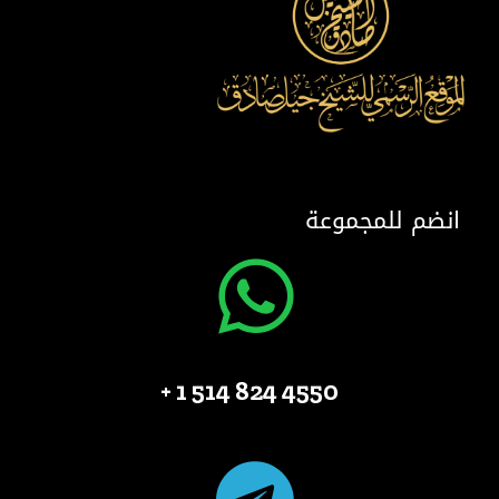
انضم للمجموعة
4550 824 514 1 +