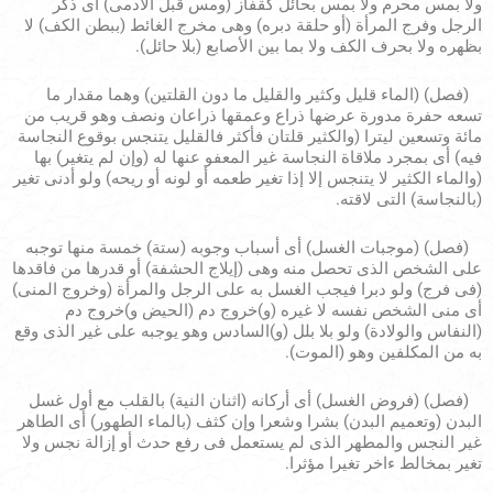
ولا بمس محرم ولا بمس بحائل كقفاز (ومس قبل الآدمى) أى ذكر
الرجل وفرج المرأة (أو حلقة دبره) وهى مخرج الغائط (ببطن الكف) لا
بظهره ولا بحرف الكف ولا بما بين الأصابع (بلا حائل).
(فصل) (الماء قليل وكثير والقليل ما دون القلتين) وهما مقدار ما
تسعه حفرة مدورة عرضها ذراع وعمقها ذراعان ونصف وهو قريب من
مائة وتسعين ليترا (والكثير قلتان فأكثر فالقليل يتنجس بوقوع النجاسة
فيه) أى بمجرد ملاقاة النجاسة غير المعفو عنها له (وإن لم يتغير) بها
(والماء الكثير لا يتنجس إلا إذا تغير طعمه أو لونه أو ريحه) ولو أدنى تغير
(بالنجاسة) التى لاقته.
(فصل) (موجبات الغسل) أى أسباب وجوبه (ستة) خمسة منها توجبه
على الشخص الذى تحصل منه وهى (إيلاج الحشفة) أو قدرها من فاقدها
(فى فرج) ولو دبرا فيجب الغسل به على الرجل والمرأة (وخروج المنى)
أى منى الشخص نفسه لا غيره (و)خروج دم (الحيض و)خروج دم
(النفاس والولادة) ولو بلا بلل (و)السادس وهو يوجبه على غير الذى وقع
به من المكلفين وهو (الموت).
(فصل) (فروض الغسل) أى أركانه (اثنان النية) بالقلب مع أول غسل
البدن (وتعميم البدن) بشرا وشعرا وإن كثف (بالماء الطهور) أى الطاهر
غير النجس والمطهر الذى لم يستعمل فى رفع حدث أو إزالة نجس ولا
تغير بمخالط ءاخر تغيرا مؤثرا.