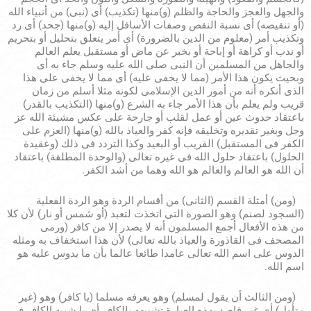
والجهل والعجز والحاجة والظلم (و)منها (تكذيب) أى (نبى) من أنبياء الله
(أو تنقيصه) أى نسبة النقص وصفات الأسافل إليه (و)منها (جحد) أى رد
وتكذيب أمر (معلوم من الدين بالضرورة) أى أمر يتعلق بتحليل أو بتحريم
أو ندب أو كراهة أو إباحة أو بخبر عن ماض أو مستقبل يعلم العالم
والجاهل من المسلمين أن النبى صلى الله عليه وسلم جاء به أى
وبحيث يكون هذا الأمر (مما لا يخفى عليه) أى مما لا يخفى على هذا
الذى أنكره أنه من أمور الدين الإسلامى لكونه مثلا أسلم من زمان
قريب ولم يعلم بأن هذا الأمر جاء به الشرع (و)منها (التكذيب بالقدر)
باعتقاد حدوث عين أو عمل لقلب أو جارحة على عكس مشيئة الله عز
وجل وبغير تقديره وتخليقه فإنه كفر والعياذ بالله (و)منها (العزم على
الكفر فى المستقبل) القريب أو البعيد وكذا التردد فى ذلك (وعقيدة
الحلول) باعتقاد حلول الله فى غيره تعالى (والوحدة المطلقة) باعتقاد
أن الله هو العالم والعالم هو الله وهما من أشد الكفر.
(ومن) أمثلة القسم (الثانى) من أقسام الردة وهو الردة الفعلية
(السجود لصنم) وهو الصورة التى اتخذت لتعبد (أو شمس أو نار) لأن كلا
من هذه الأفعال أجمع المسلمون أنه لا يصدر إلا من كافر (ورمى
المصحف فى القاذورة والعياذ بالله تعالى) لأن هذا استخفاف به ومثله
الدوس على اسم الله تعالى عامدا طائعا عالما بأن ما يدوس عليه هو
اسم الله.
(ومن الثالث أن يقول لمسلم) وهو يعرفه مسلما (يا كافر) وهو (غير
متأول) أى غير قاصد بهذه العبارة تشبيهه بالكافر أى يا شبيه الكافر فى