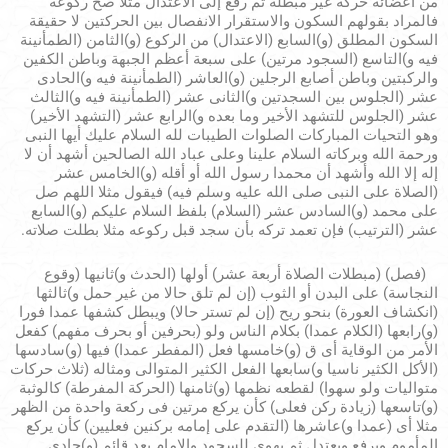
من أعضائه حركة غير مبطلة ثم رفع إلى الاعتدال مثلا صح ركوعه
فالمراد بقولهم السكون والاستقرار الانفصال بين الحركتين لا حقيقة
السكون المطلق (و)السابع (الاعتدال) من الركوع (و)الثامن (الطمأنينة
فيه و)التاسع (السجود مرتين) على سبعة أعظم الجبهة وباطن الكفين
والركبتين وباطن أصابع الرجلين (و)العاشر (الطمأنينة فيه و)الحادى
عشر (الجلوس بين السجدتين و)الثانى عشر (الطمأنينة فيه و)الثالث
عشر (الجلوس للتشهد الأخير وما بعده و)الرابع عشر (التشهد الأخير)
وهو التحيات المباركات الصلوات الطيبات لله السلام عليك أيها النبى
ورحمة الله وبركاته السلام علينا وعلى عباد الله الصالحين أشهد أن لا
إله إلا الله وأشهد أن محمدا رسول الله أو أقله (و)الخامس عشر
(الصلاة على النبى صلى الله عليه وسلم فيه) فيقول مثلا اللهم صل
على محمد (و)السادس عشر (السلام) بلفظ السلام عليكم (و)السابع
عشر (الترتيب) فإن تعمد تركه بأن سجد قبل ركوعه مثلا بطلت صلاته.
(فصل) (مبطلات الصلاة أربعة عشر) أولها (الحدث و)ثانيها (وقوع
النجاسة) على البدن أو الثوب (إن لم تلق حالا من غير حمل و)ثالثها
(انكشاف العورة) بنحو ريح (إن لم تستر حالا) ويبطل كشفها عمدا فورا
(و)رابعها (الكلام عمدا) بكلام الناس ولو (بحرفين أو بحرف مفهم) كفعل
الأمر من الوقاية أى ق (و)خامسها فعل (المفطر عمدا) فيها (و)سادسها
(الأكل الكثير ناسيا و)سابعها الفعل الكثير المتوالى ومثاله (ثلاث حركات
متواليات ولو سهوا) لقطعه نظمها (و)ثامنها (الحركة المفرطة) كالوثبة
(و)تاسعها (زيادة ركن فعلى) كأن يركع مرتين فى ركعة واحدة من الظهر
مثلا أى (عمدا و)عاشرها (التقدم على إمامه بركنين فعليين) كأن يركع
المأموم ويرفع ويعتدل ثم يهوى للسجود والإمام بعد قائم (و)حادى