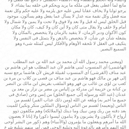
مانع لما أعطى يفعل فى ملكه ما يريد ويحكم فى خلقه بما يشاء، لا
يرجو ثوابا ولا يخاف عقابا ليس عليه حق يلزمه ولا عليه حكم وكل نعمة
منه فضل وكل نقمة منه عدل لا يسأل عما يفعل وهم يسألون، موجود
قبل الخلق ليس له قبل ولا بعد ولا فوق ولا تحت ولا يمين ولا شمال ولا
أمام ولا خلف ولا يقال متى كان ولا أين كان ولا كيف، كان ولا مكان
كون الأكوان ودبر الزمان، لا يتقيد بالزمان ولا يتخصص بالمكان ولا
يشغله شأن عن شأن، لا يتخصص بالذهن ولا يتمثل فى النفس ولا
يتكيف فى العقل لا تلحقه الأوهام والأفكار ليس كمثله شىء وهو
السميع البصير.
(ومعنى محمد رسول الله أن محمد بن عبد الله بن عبد المطلب
الهاشمى) أى المنسوب لبنى هاشم لأن عبد المطلب هو ابن هاشم بن
عبد مناف (القرشى) أى المنسوب لقبيلة قريش لأن هاشما يرجع نسبه
إلى فهر بن مالك فهو هاشم بن عبد مناف بن قصى بن كلاب بن مرة بن
كعب بن لؤى بن غالب بن فهر وهو الملقب بقريش ابن مالك بن النضر
بن كنانة بن خزيمة ابن مدركة بن إلياس بن مضر بن نزار بن معد بن
عدنان (عبد الله ورسوله إلى جميع الخلق) من إنس وجن (صادق فى
جميع ما أخبر به) وبلغه عن الله (ومن ذلك عذاب القبر) لقسم من
الناس (ونعيمه) لقسم من الناس (وسؤال الملكين منكر ونكير) للميت
بعد دفنه من ربك ومن نبيك وما دينك (والملائكة) وهم مكلفون ذوو
أرواح لا يأكلون ولا يشربون ولا ينامون ليسوا ذكورا ولا إناثا لا يعصون
الله ما أمرهم ويفعلون ما يؤمرون (والأنبياء) وهم ذكور من البشر أوحى
الله إليهم وأمرهم بالدعوة إليه وتبليغ الوحى فمن أمر منهم بتبليغ شرع