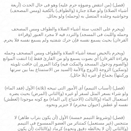
(فصل) (من انتقض وضوؤه حرم عليه) وهو فى حال الحدث (أربعة
أشياء الصلاة) ولو صلاة جنازة (والطواف) بالكعبة (ومس المصحف)
وحواشيه وجلده المتصل به (وحمله) ولو بحائل.
(ويحرم على الجنب ستة أشياء الصلاة والطواف ومس المصحف
وحمله واللبث فى المسجد) والتردد فيه لا مجرد العبور (وقراءة
القرءان) بحيث يسمع نفسه فإن حرك شفتيه ولم يسمع نفسه فلا يحرم.
(ويحرم بالحيض تسعة أشياء الصلاة والطواف ومس المصحف وحمله
وقراءة القرءان) أي بصوت يسمع ولو من القارئ فقط إذا انتفت الموانع
(والصوم ودخول المسجد والمكث فيه) وكذا المرور إن خافت تلويثه
(وتمكين) الزوجة (الزوج و)الأمة (السيد من الاستمتاع بما بين سرتها
وركبتها) بجماع أو غيره (بلا حائل).
(فصل) (أسباب التيمم) أى الأمور التى تبيحه (ثلاثة) الأول (فقد الماء)
ولو شراء بسعر المثل لسفر أو غيره (و)الثاني (المرض) بحيث يضره
استعمال الماء (و)الثالث (الاحتياج إلى الماء) مع كونه موجودا (لعطش)
نفسه أو عطش (حيوان محترم) لا خنزير ونحوه.
(فصل) (وشروط التيمم خمسة) الأول (أن يكون بتراب طاهر) لا
متنجس (غير مستعمل) كمتناثر من العضو الممسوح فى التيمم
(و)الثانى (أن لا يخالطه دقيق ونحوه) كرماد (و)الثالث (أن يكون