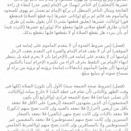
عشرها (التخلف) أى التأخر (بهما) عن الإمام (بغير عذر) كبطء ق راءة
الفاتحة ومثال التأخر المبطل أن يركع الإمام ثم يعتدل ثم يهوى للسجود
والمأموم بعد قائم لم يركع (و)ثانى عشرها (نية قطع الصلاة) فتنقطع
فورا (و)ثالث عشرها (تعليق قطعها بشىء) كأن يقول بقلبه إن طرق
الباب طارق أقطع صلاتى فإنها تنقطع حالا (و)ورابع عشرها (التردد فيه)
أى بأن يتردد هل يقطع الصلاة أو لا يقطعها فإنها تنقطع بذلك.
(فصل) (من شروط القدوة أن لا يتقدم المأموم على إمامه فى
الموقف) أى أن لا يقف قدام الإمام والعبرة فى التقدم بعقب الرجل
(و)منها أن لا يتقدم على إمامه فى (الإحرام) بأن لا يحرم قبله بل ينتظر
انتهاء الإمام من التلفظ بحرف الراء من تكبيرة الإحرام ليبدأ بالتكبير
(و)منها (أن يعلم) المأموم (بانتقالات إمامه) برؤيته أو برؤية من يراه أو
بسماع صوته أو بتبليغ مبلغ.
(فصل) (شروط صحة الجمعة ستة) الأول (أن تكون) الصلاة (كلها فى
وقت الظهر و)الثانى (أن تقام فى خطة البلد) لا خارج بنيانه (و)الثالث
(أن تصلى جماعة) فلا تصح الجمعة فرادى (و)الرابع (أن يكون
المجمعون) أى الذين يشهدون الجمعة (أربعين) على الأقل فلا تنعقد
بأقل من أربعين (أحرارا) فلا تنعقد بالعبيد وإن كانت تصح منهم (ذكورا)
فلا تنعقد بالإناث وإن كانت تصح منهن (بالغين) فلا تنعقد بالصغار
المميزين وإن كانت تصح منهم (مستوطنين) فلا تنعقد بالمقيمين غير
المستوطنين ولا بالمسافرين وإن كانت تصح منهم (و)الشرط الخامس
(أن لا تسبقها ولا تقارنها) صلاة (جمعة) أخرى (فى تلك البلدة) والعبرة