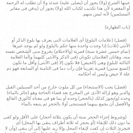
عينها الشرع (ولا) يجوز أن (يصلى عليه) عندئذ ولا أن تطلب له الرحمة
أو المغفرة لأن هذا تكذيب لكتاب الله (ولا) يجوز أن (يدفن فى مقابر
المسلمين) لأنه ليس منهم.
(باب الطهارة)
(فصل) (علامات البلوغ) أى العلامات التى يعرف بها بلوغ الذكر أو
الأنثى (ثلاث) إذا وجدت واحدة منها حكم بالبلوغ ولو لم يوجد غيرها
(تمام خمس عشرة سنة) قمرية (والاحتلام) بخروج منى الشخص نفسه
منه، وهاتان العلامتان تكونان (فى الذكر والأنثى كليهما و)أما العلامة
الثالثة للبلوغ وهى (الحيض) فلا تكون إلا (فى الأنثى) وأقل ما تكون
(لتسع سنين) قمرية تقريبا فإن رأت دما فى الثامنة أو السابعة فهو دم
علة لا حيض وليس له أحكامه.
(فصل) يجب (الاستنجاء) من كل ملوث خارج من أحد السبيلين القبل
والدبر وهو إزالة الأذى عن المخرج بعد قضاء الحاجة وهو (جائز بالماء)
وحده (و)يجوز كذلك (بالحجر) وحده أو بما هو فى معناه كالورق القالع
والأفضل أن يجمع بينهما فيستنجى أولا بالحجر ثم يتبعه بالماء.
(وشروط إجزاء الحجر ستة أن يكون بثلاثة أحجار) على الأقل ولو كفى
ما دون ذلك للإنقاء (أو بحجر له ثلاثة أطراف ينقى بها المحل) أى
فتجزئ الثلاث إن كفت لإنقاء المحل وإلا زيد عليها إلى أن ينقى (وأن لا