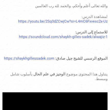
والله تعالى أعلم وأحكم، والحمد لله رب العالمين
لمشاهدة الدرس:
https://youtu.be/2Sq0dZCwjCw?si=L4mC6Fxvesc2x-Uz
للاستماع إلى الدرس:
https://soundcloud.com/shaykh-gilles-sadek/alwajiz-1
الموقع الرسمي للشيخ جيل صادق:
https://shaykhgillessadek.com
يتناول هذا المحتوى موضوع
الوجيز في علم الحال
بأسلوب شامل
ومبسط.