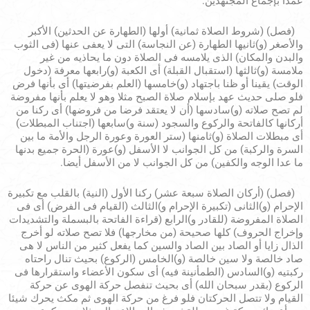
عمدا بإجماع المجتهدين.
(فصل) (شروط الصلاة ثمانية) أولها (الطهارة عن الحدثين) الأكبر
والأصغر (و)ثانيها الطهارة (عن النجاسة) التى لا يعفى عنها (فى الثوب
والبدن والمكان) الذى يلامسه فى الصلاة دون ما يحاذيه من غير
ملامسة (و)ثالثها (استقبال القبلة) أى الكعبة (و)رابعها معرفة (دخول
الوقت) يقينا أو ظنا باجتهاد (و)خامسها (العلم بفرضيتها) أى بأنها فرض
فلو صلى حديث عهد بإسلام صلاة الصبح مثلا وهو لا يعلم بأنها مفروضة
لم تصح صلاته (و)سادسها (أن لا يعتقد فرضا من فروضها) أى ركنا من
أركانها كالفاتحة والركوع والسجود (سنة و)سابعها (اجتناب المبطلات)
أى مبطلات الصلاة (و)ثامنها (ستر العورة وعورة الرجل والأمة ما بين
السرة والركبة) من كل الجوانب لا الأسفل (و)عورة (الحرة جميع بدنها
ما عدا الوجه والكفين) من كل الجوانب لا من الأسفل أيضا.
(فصل) (أركان الصلاة سبعة عشر) ركنا الأول (النية) بالقلب مع تكبيرة
الإحرام (و)الثانى (تكبيرة الإحرام و)الثالث (القيام فى الفرض) أى فى
الصلاة المفروضة (للقادر و)الرابع (قراءة الفاتحة بالبسملة والتشديدات
وإخراج الحروف) كلها صحيحة (من مخارجها) فلا تصح صلاته لو أخرج
الذال زايا أو الصاد بين الصاد والسين كما يفعل كثير من الناس لا هى
صاد خالصة ولا سين خالصة (و)الخامس (الركوع) بحيث تنال راحتاه
ركبتيه (و)السادس (الطمأنينة فيه) أى سكون الأعضاء واستقرارها فى
الركوع (بقدر سبحان الله) أى بحيث تنفصل حركة الهوى عن حركة
القيام ولا تتصل الحركتان فلو فرغ من حركة الهوى ثم مكث يحرك شيئا