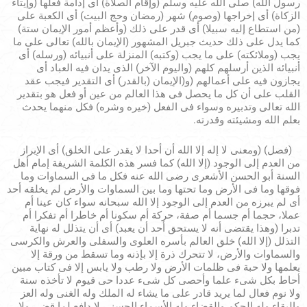
رسول الله) صلى الله عليه وسلم (وإقام الصلاة) أى إدامة فعلها (وإيتاء
الزكاة) أى إخراجها (وصوم) شهر (رمضان وحج البيت) أى الكعبة على
(من استطاع إليه سبيلا) أى قدر على ذلك (وأعظم أمور الإيمان ستة)
كما يدل على ذلك حديث جبريل المشهور (الإيمان بالله) تعالى على ما
يجب (وملائكته) على ما يجب (وكتبه) المنزلة على أنبيائه (ورسله) أى
أنبيائه الذين أرسلهم كلهم (واليوم الآخر) الذى يدان فيه العباد أى
يجازون فيه على أعمالهم (و(الإيمان (بالقدر) أى التقدير فيجب عقد
القلب على أن كل ما يحصل فى هذا العالم من عين أو فعل هو بتقدير
الله تعالى وتدبيره وسواء فى الفعل (خيره وشره) فكل منهما يحدث
بعلم الله ومشيئته وقدرته.
(فصل) (ومعنى لا إله إلا الله أن أحدا لا يقدر على الخلق) أى الإبراز
من العدم إلى الوجود (إلا الله) كما فسر هذه الكلمة الشريفة إمام أهل
السنة أبو الحسن الأشعرى رضى الله عنه فكل ما فى السماوات وما
فوقها وما فى الأرض وما تحتها وما بين السماوات والأرض لم يخلقه أحد
أى لم يبرزه من العدم إلى الوجود إلا الله سبحانه سواء كان عينا أم
عملا، حجما أم جسما أم صفة، حركة أم سكونا أم خاطرا أم تفكرا أم
تدبرا (وهذا يقتضى أنه لا يستحق أحد أن يعبد) أى أن يتذلل له نهاية
التذلل (إلا الله) خلق العالم بأسره العلوى والسفلى والعرش والكرسى
والسماوات والأرض، لا تتحرك ذرة إلا بإذنه وما تسقط من ورقة إلا
يعلمها ولا حبة فى ظلمات الأرض ولا رطب ولا يابس إلا فى كتاب مبين
أحاط بكل شىء علما وأحصى كل شىء عددا حى قيوم لا تأخذه سنة
ولا نوم فعال لما يريد قادر على ما يشاء له الملك وله الغنى وله العز
والبقاء وله الحكم والقضاء وله الأسماء الحسنى لا دافع لما قضى ولا