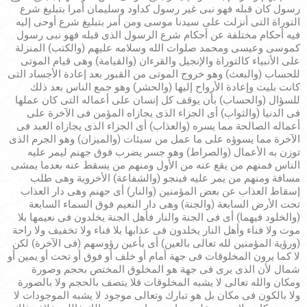
رسول كان قبله فهو نبى غير رسول كداود وسليمان أمرا بتبليغ شرع
التوراة التى أنزلت على سيدنا موسى ومن أمر بتبليغ شرع أوحى إليه
فيه أحكام مختلفة عن أحكام شرع الرسول الذى قبله فهو نبى رسول
كموسى وعيسى ومحمد صلوات الله وسلامه عليهم (والكتب) المنزلة
على الأنبياء كالتوراة والإنجيل والقرءان (والقيامة) وهى قيام الموتى
للحساب (والبعث) وهو خروج الموتى من القبور بعد إعادة الأجساد التى
كانت بليت وإعادة الأرواح إليها (والحشر) وهو جمع الناس بعد ذلك
للسؤال (والحساب) بأن يوقف كل إنسان على أعماله التى كان عملها
فى الدنيا (والثواب) أى الجزاء الذى يجازاه المؤمن فى الآخرة على
أعماله الصالحة مما يسره (والعذاب) أى الجزاء الذى يجازاه العبد فى
الآخرة مما يسوؤه على ما عمل من سيئات (والميزان) وهو الجرم الذى
توزن به الأعمال (والصراط) وهو جسر يضرب فوق جهنم ليمر عليه
الناس فمنهم من يقع عنه من الأول ومنهم من يسقط عنه بعدما يمشى
مسافة ومنهم من يمر عليه فينجو (والشفاعة) الأخروية وهى طلب
إسقاط العذاب عن بعض المؤمنين (والنار) أى جهنم وهى دار العذاب
تحت الأرض السابعة (والجنة) وهى دار النعيم فوق السماء السابعة
(والخلود فيهما) أى فى الجنة والنار فأهل الجنة يخلدون فى نعيمها بلا
موت ولا فناء وأهل النار يخلدون فى عذابها بلا فناء ولا تخفيف ولا راحة
(ورؤية المؤمنين لله تعالى بالعين) أى بأعين رؤوسهم (فى الآخرة) لكن
لا كما يرون المخلوقات فى جهة أمام أو خلف أو فوق أو تحت أو يمين أو
شمال لأن الذى يرى فى جهة هو المخلوق المختص بحجم وصورة
ومكان والله تعالى لا يشبه المخلوقات فلا يتصف بالحجم ولا بالصورة
ولا بالكون فى مكان بل هو تبارك وتعالى موجود لا يشبه الموجودات لا