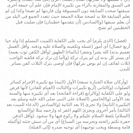
فى السبق والمقارنة بالراء من تكبيرة الإمام فإن علم أن جمعة أخرى
سبقتها صحت السابقة دون المسبوقة وإن قارنتها لم تصحا وكذا إن لم
تعلم السابقة فلا بد لصحة صلاة الجمعة حيث تتعدد الجمع فى البلد من
أن يعلم سبقها (و)السادس (أن تتقدمها خطبتان) فإن صليت قبل
الخطبتين لم تصح.
(فصل) (الذى يلزم) أى يجب على الكفاية (للميت المسلم إذا ولد حيا
أربع خصال) أى أمور (غسله وتكفينه والصلاة عليه ودفنه. وأقل الغسل
تعميم بدنه) كله بشرا وشعرا (بالماء) الطهور (وأقل الكفن ثوب يعمه)
أى يستر كل بدنه إن لم يترك تركة (و)أما إن ترك تركة فكفنه الواجب
(ثلاث لفائف إن لم يوص بتركها) فإن أوصى بترك الثلاث كفن بساتر
للبدن.
(وأركان صلاة الجنازة سبعة) الأول (النية) مع تكبيرة الإحرام كسائر
الصلوات (و)الثانى (أربع تكبيرات و)الثالث (القيام للقادر) لأنها فرض
ولو على الكفاية (و)الرابع (قراءة الفاتحة) بعد أى تكبيرة منها والسنة
بعد الأولى (و)الخامس (الصلاة على النبى صلى الله عليه وسلم بعد
التكبيرة الثانية) ولا تجزئ إلا بعد الثانية (و)السادس (الدعاء للميت بعد
الثالثة) بأمر أخروى ويجزئ اللهم اغفر له وارحمه مثلا (و)السابع
(السلام) بلفظ السلام عليكم ولا ركوع فيها ولا سجود. (وأقل الدفن
حفرة تكتم رائحته وتحرسه من السباع) أى من أن تنبش جثته (وأكمله
قامة وبسطة ويجب توجيهه) أى توجيه صدره (إلى القبلة).