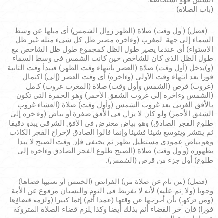
الستين فهو استحاضة.
(باب الصلاة)
(فصل) (أول وقت) صلاة (الظهر زوال الشمس) أى ميلها عن وسط
السماء إلى جهة المغرب (وءاخره مصير ظل كل شىء مثله غير ظل
الاستواء) أى عندما يصير طول الظل كمجموع طول ظل الشاخص مع
طول الظل الذى كان للشاخص حين كانت الشمس فى وسط السماء
(و)يدخل (أول وقت) صلاة (العصر بانتهاء وقت الظهر) فيبدأ وقت الثانية
فورا بعد انتهاء وقت الأولى (وءاخره) أى وقت العصر (إلى) اكتمال
(غروب) قرص (الشمس وأول وقت) صلاة (المغرب غروب) كامل
(الشمس وءاخره إلى غروب الشفق الأحمر) وهو الحمرة التى تكون
بالأفق الغربى بعد غروب الشمس (وأول وقت) صلاة (العشاء غروب
الشفق الأحمر) ولو كان لا يزال فى الأفق صفرة أو بياض (وءاخره إلى
طلوع الفجر الصادق) وهو بياض معترض فى الأفق الشرقى يبدو دقيقا
ثم ينتشر ويتوسع شيئا فشيئا وإنما قالوا الصادق لإخراج الفجر الكاذب
وهو بياض عمودى مستطيل يظهر ثم يختفى فإن وقت الصبح لا يبدأ
بظهوره (وأول وقت) صلاة (الصبح طلوع الفجر الصادق وءاخره إلى
طلوع) أول جزء من قرص (الشمس).
(فصل) (من نام عن صلاة من) الفرائض (الخمس أو نسيها قضاها)
وجوبا (ولا إثم عليه) لأنه لا تفريط فى النوم والنسيان مرفوع عن الأمة
(ومن تركها) بأن أخرجها عن وقتها (عمدا أثم) إثما كبيرا (ولزمه قضاؤها
فورا) فإن أخر القضاء أثم بذلك أيضا وكذا يلزم قضاء الصلاة المتروكة