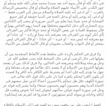
في ذلك كله أو قال بنبوة أحد بعد سيدنا محمد صلى الله عليه وسلم أو
جوز الكذب على الأنبياء عليهم الصلاة والسلام أو قال بتخصيص الرسالة
بالعرب – أي ادعى أنه عليه الصلاة والسلام مرسل إلى العرب فقط –
أو ادعى أنه يوحى إليه أو يدخل الجنة في الدنيا حقيقة أو كفر جميع
الصحابة أو جحد شيئا مما يعلم من الدين ضرورة أو سعى إلى الكنائس
بزى النصارى [أي دخل كنائسهم مختلطا بهم لابسا زيهم الخاص بهم] أو
قال بسقوط العبادة عن بعض الأولياء أو جحد حرفا فأكثر من القرءان
[أي أنكر كونه من القرءان بعد معرفته بأنه منه] أو زاده – أي عنادا أي
مع معرفته أنه ليس منه – أو غيره – أي عنادا – أو قال القرءان ليس
بمعجز أو قال الثواب والعقاب معنويان أو قال الأئمة أفضل من الأنبياء.
ولا فرق فى الحكم بالردة على متلفظ هذه الألفاظ المتقدمة بين أن
يقولها فى حال الرضى أو فى حال السخط فإنه يجب تعظيم الله عز
وجل ورسله وملائكته وشريعته فى الحالين، ولا فرق كذلك بين أن يقصد
بقولها الخروج من الإسلام أو لا يقصد ذلك طالما هو يعرف معناها ولو
جهل ما تؤدى إليه فإن أحدا لم يشترط علم الكافر بأنه كافر ولا قصده
أن يكون كافرا ليحكم بكفره كما دل على ذلك قول الله تعالى فى
سورة الكهف ﴿قل هل ننبئكم بالأخسرين أعمالا الذين ضل سعيهم فى
الحياة الدنيا وهم يحسبون أنهم يحسنون صنعا﴾ وكما يشير إليه قوله عز
وجل فى سورة التوبة ﴿ولئن سألتهم ليقولن إنما كنا نخوض ونلعب قل
أبالله وءاياته ورسوله كنتم تستهزئون لا تعتذروا قد كفرتم بعد إيمانكم﴾.
(فصل) (يجب على من وقعت منه ردة العود فورا إلى الإسلام بالإقلاع