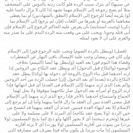
عن سببها) أى بترك سبب الردة فلو كانت ردته بالدوس على المصحف
مثلا لم يصح رجوعه إلى الإسلام مهما تشهد إذا كان لا يزال دائسا عليه
(و) يلزمه أيضا للرجوع إلى الإسلام (النطق بالشهادتين) أو بما يعطى
معناهما بالعربية أو بغيرها من اللغات (فإن لم يرجع) إلى الإسلام بما
ذكرنا (وجبت استتابته) بأن يعرض عليه الحاكم الرجوع إلى الإسلام فإن
أبى قتله وجوبا. ويجب على من وقعت منه الردة الندم على ما صدر منه
والعزم على أن لا يعود لمثله.
(فصل) (ويبطل بالردة الصوم) ويجب عليه الرجوع فورا إلى الإسلام
وإن كان في رمضان وجب عليه الإمساك باقى النهار عن المفطرات
وقضاء هذا اليوم فورا بعد العيد (و)يبطل بها أيضا (التيمم) بخلاف
الوضوء (والنكاح قبل الدخول) أى ويبطل عقد النكاح بين الزوجين إذا
ارتد أحدهما قبل بناء الزوج بالزوجة أى دخوله بها (وكذا) يبطل عقد
النكاح بالردة (بعده) أى بعد الدخول (إن) حصلت الردة من أحد الزوجين
و(لم يعد) الذى ارتد منهما (إلى الإسلام فى العدة) أى قبل انتهائها فإذا
ارتد الزوج أو امرأته بعد الدخول صار نكاحهما موقوفا ولا يحل لهما
الجماع واستمتاع أحدهما بالآخر فإذا رجع الذى ارتد منهما إلى الإسلام
قبل مضى العدة تبين أن العقد ما زال قائما بينهما وأما إن لم يرجع إلى
الإسلام إلا بعد انتهاء العدة فيتبين عندئذ أن العقد بينهما قد انفسخ من
حين الردة. (ولا يصح عقد نكاحه) أى المرتد لا على مسلمة ولا على
غيرها (وتحرم ذبيحته) أى لا يجوز أكلها ولو ذبح كما يذبح المسلمون (ولا
يرث) من يموت من أقاربه المسلمين (ولا يورث) أى لا يرثه أقاربه
المسلمون إذا مات مرتدا بل يكون ماله فيئا يصرف فى مصارفه التى