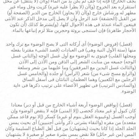
يجف الخارج) فإنه إذا جف لم يكن بد من الماء (و)أن (لا ينتقل) عن محل
استقراره بعد الخروج (و)أن (لا يطرأ عليه غيره) كزيت وخل وماء غير
مطهر له ورشاش خارج (و)أن (لا يجاوز) الخارج من الدبر (الصفحة أو)
من القبل (الحشفة) عند الرجل وأن لا يصل إلى مدخل الذكر عند الأنثى
فيتعين الماء عندئذ فى هذه الأحوال كلها، (و)يشترط كذلك (أن تكون
الأحجار طاهرة) فإن استنجى بروثة وحجرين مثلا لزم إتباعها بالماء.
(فصل) (فروض الوضوء) أى أركانه التى لا يصح الوضوء مع ترك واحد
منها (ستة الأول النية وهى) فى العبادات (قصد الشىء مقترنا بفعله
ومحلها القلب) فينوى به الوضوء مع أول غسل الوجه (والثانى غسل
الوجه) جميعه من منابت الشعر إلى الذقن ومن الأذن إلى الأذن
(والثالث غسل اليدين مع المرفقين) وما عليهما من شعر وسلعة
(والرابع مسح شىء من) شعر (الرأس) أو جلده (والخامس غسل
الرجلين مع الكعبين) وهما العظمان الناتئان فى أسفل الساق
(والسادس الترتيب) فى تطهير الأعضاء على ترتيب ذكرها فى ءاية
الوضوء.
(فصل) (نواقض الوضوء أربعة أشياء الخارج من قبل أو دبر) معتادا
كان كبول أو غير معتاد كحصى (إلا المنى) فإنه لا ينقض الوضوء وإن
أوجب الغسل (وغيبوبة العقل بنوم أو غيره) كسكر (إلا نوم قاعد ممكن
مقعده) من مقره (والتقاء بشرتى ذكر وأنثى أجنبيين) أى بحيث يمس
الجلد الجلد إذا كانا بحيث (يشتهيان) من قبل أهل الطباع السليمة وكان
المس (من غير حائل) فلا نقض بمس بشرة صغير أو صغيرة لا يشتهيان