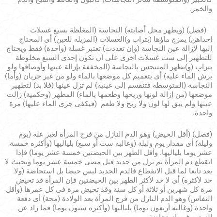
والخمر.
(فصل) (ويطهر محل أصابته) النجاسة (المغلظة بسبع غسلات
إحداهن) يمزج ماؤها (بتراب و)الغسلات (المزيلة للعين) أى المحتاج
إليها لإزالة عين النجاسة (وإن تعددت) تعتبر غسلة (واحدة) فقط ويحتاج
للتطهير إلى ست غسلات أخرى على أن تكون إحدى السبع مخلوطة
بتراب (و)يطهر المتنجس بالنجاسة (المخففة بإزالة عينها وأوصافها ولو
برش الماء عليه) أى بتعميم كل موضعها بالماء ولو من غير جريان (وأما)
النجاسة (المتوسطة فتنقسم إلى عينية) لم تزل عينها (فلا بد) لتطهير
موضعها (من إزالة لونها وريحها وطعمها بالماء) المطهر (وحكمية) زالت
عينها ولم يبق لها لون ولا ريح ولا طعم (فيكفى جرى الماء عليها) مرة
واحدة.
(فصل) (أقل الحيض) وهو الدم النازل من فرج المرأة لغير علة (يوم
وليلة) أى مقدار يوم وليلة (وغالبه ست أو سبع) بلياليها (وأكثره خمسة
عشر يوما بلياليها. وأقل الطهر بين الحيضتين خمسة عشر يوما) فإذا
انقطع دم المرأة ثم نزل من جديد قبل مضى خمسة عشر يوما وبحيث لا
يعد تابعا لما قبل الانقطاع فالدم الجديد ليس حيضا بل استحاضة (ولا
حد لأكثره) أى لا حد لأكثر الطهر بين الحيضتين فإن المرأة قد تحيض
مرة كل شهرين أو ثلاثة أو كل سنة وقد تحيض مرة فى كل عمرها (وأقل
النفاس) وهو الدم النازل من فرج المرأة بعد الولادة (مجة) أى دفعة
واحدة (وغالبه أربعون يوما) بلياليها (وأكثره ستون يوما) فما زاد عن