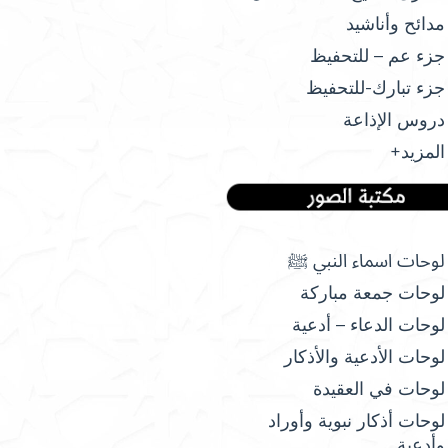
مدائح وأناشيد
جزء عم – للتحفيظ
جزء تبارك-للتحفيظ
دروس الإذاعة
المزيد+
لوحات اسماء النبي ﷺ
لوحات جمعة مباركة
لوحات الدعاء – أدعية
لوحات الأدعية والأذكار
لوحات في العقيدة
لوحات أذكار نبوية وأوراد
وأدعية