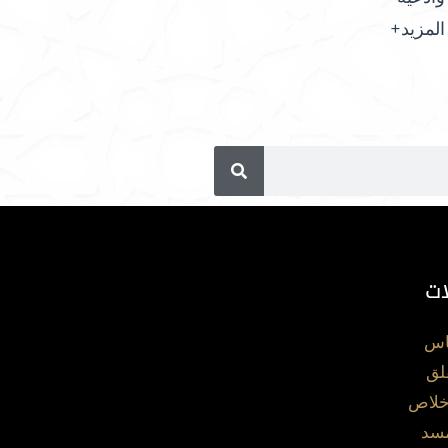
المزيد+
ات
اس
لق
خلاص
مسد