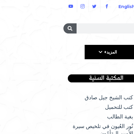
Englis
المزيد+
كتب الشيخ جيل صادق
كتب للتحميل
بغية الطالب
نُور العُيون في تلخيص سيرة
الأمِين الـمَأمُونِ