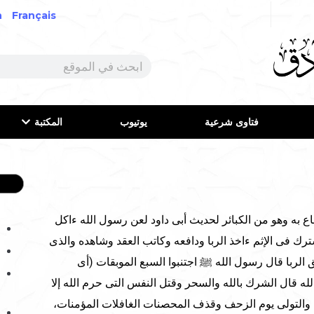
h
Français
فتاوى شرعية
يوتيوب
المكتبة
 به وهو من الكبائر لحديث أبى داود لعن رسول الله ءاكل
ترك فى الإثم ءاخذ الربا ودافعه وكاتب العقد وشاهده والذى
ق الربا قال رسول الله ﷺ اجتنبوا السبع الموبقات (أى
له قال الشرك بالله والسحر وقتل النفس التى حرم الله إلا
يم والتولى يوم الزحف وقذف المحصنات الغافلات المؤمنات،