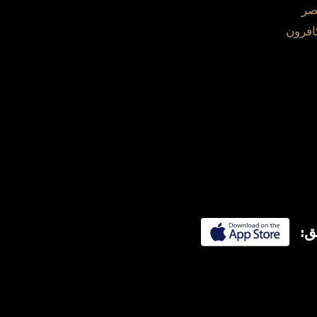
صر
افرون
ق: