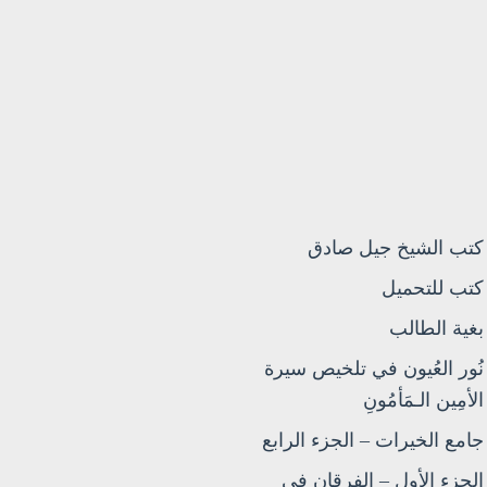
كتب الشيخ جيل صادق
كتب للتحميل
بغية الطالب
نُور العُيون في تلخيص سيرة
الأمِين الـمَأمُونِ
جامع الخيرات – الجزء الرابع
الجزء الأول – الفرقان في