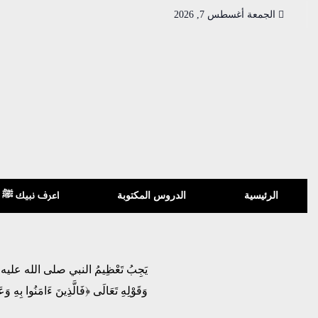
الجمعة أغسطس 7, 2026
الرئيسية
الدروس المكتوبة
اعرف نبيك ﷺ
يَجِبُ تَعْظِيمُ النبي صلى الله عليه وسلم وَتَ
وَقَوْلِهِ تَعَالَى ﴿فَالَّذِينَ ءَامَنُوا بِهِ وَع