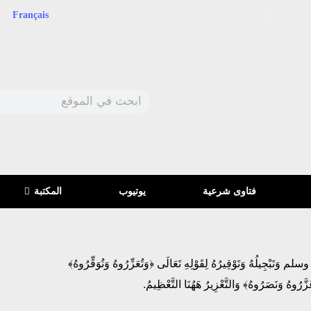
Français
فتاوى شرعية
يوتيوب
المكتبة
بْجِيلُهُ وَتَوْقِيرُهُ لِقَوْلِهِ تَعَالَى ﴿وَتُعَزِّرُوهُ وَتُوَقِّرُوهُ﴾
َزَّرُوهُ وَنَصَرُوهُ﴾ وَالتَّعْزِيرُ هَهُنَا التَّعْظِيمُ.