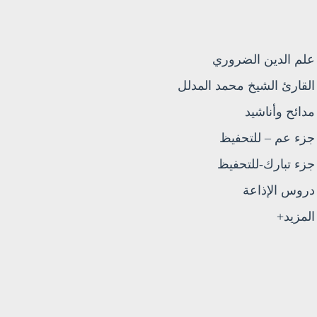
علم الدين الضروري
القارئ الشيخ محمد المدلل
مدائح وأناشيد
جزء عم – للتحفيظ
جزء تبارك-للتحفيظ
دروس الإذاعة
المزيد+