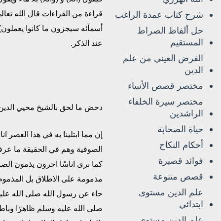
شرح كتاب عمدة الراغب
قراءة من القراءات قال الله تعال
أسمآئه سيجزون ما كانوا يعملون)
حل ألفاظ الصراط
المستقيم
عند الذكر.
الفرض العيني من علم
الدين
مختصر قصص الأنبياء
مختصر سيرة الخلفاء
دحض ما لحق بالشيخ محيي الدين 
الراشدين
حياة الصحابة
إن مما ابتلينا به في هذا العصر ان
أحكام النكاح
الصوفية وهم في الحقيقة ما عرفو
فوائد قصيرة
كما نرى اناسًا اخرون يذمون الص
قصص متنوعة
مذمومة على الاطلاق بل المذموم
علم الدين مستوى
جاء عن رسول الله صلى الله عليه 
ابتدائي
صلى الله عليه وسلم ظاهرًا وبا
علم الدين مستوى