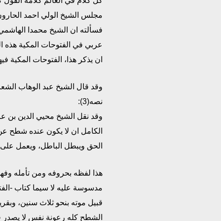
كل كلام في العالم كلامه القول
مجلس الشيخ الولي احمد الحارو
فسألته ان الشيخ محمدا الهاشمي 
عربي في الفتوحات المكية هذه ال
ان يذكر هذا، الفتوحات المكية فيه
وقد قال الشيخ عبد الوهاب الشعرا
نصه(3):
وقد نقل الشيخ محيي الدين بن ع
الكامل ان لا يكون عنده شطح عن 
الحق ويبطل الباطل، ويعمل على ا
هذا لفظه بحروفه ومن تأمله وفه
مدسوسة عليه لا سيما كتاب -الفت
قبيل موته بنحو ثلاث سنين، وبقر
الشطح كله رعونة نفس لا يصدر ق