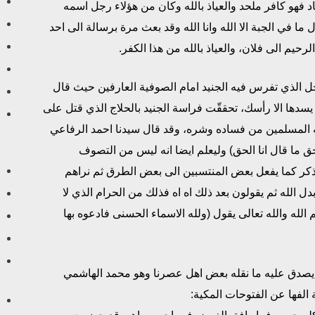
اد فهو كافر ملحد والعياذ بالله وكان من هؤلاء رجل اسمه
ا في الجبة الا الله وانا الله وقد بعث مرة برسالة الى احد
رحيم الى فلان، والعياذ بالله من هذا الكفر.
 الذي تفرس فيه الجنيد امام الصوفية العارفين حيث قال
 يسدها الا رأسك، تحققّت فراسة الجنيد بالحلاج الذي قتل على
الله المسلمين من فساده وشره، وقد قال سيدنا احمد الرفاعي
حق ما قال انا الحق) وليعلم ايضا انه ليس من التصوف
ذكر كما يفعل بعض المنتسبين الى بعض الطرق ثم نراهم
بدل الله ثم يقولون بعد ذلك اه اه فذلك من الحرام الذي لا
 الله والله تعالى يقول (ولله الاسماء الحسنى فادعوه بها
 يصدق عليه ما نقله بعض اهل عصرنا وهو محمد الهاشمي
لفها عن الفتوحات المكية: