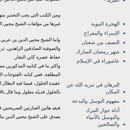
المزيد+
ومن الكتب التي يجب التحذير من
الهجرة النبوية
غيرها من مؤلفات الشيخ محيي ال
الإسراء والمعراج
واما الشيخ محيي الدين بن عربي ر
النصف من شعبان
شهر رمضان المبارك
حفاظ عصره كابن النجار.
عاشوراء في الإسلام
واكثر ما في كتابيه المذكورين 
المطلقة، ففي كتابه -الفتوحات ال
عقيدة الحلول، فمما فيه لابطال 
البرهان في تنزيه الله عن
المكان
بالحلول فدينُه معلول وما قال بالاتح
مفهوم التوسل والبدعة
فبعد هاتين العبارتين الصريحتين 
أدلة جواز التبرك
والتوسل بالأنبياء
يصدق على الشيخ محيي الدين ما 
والصالحين