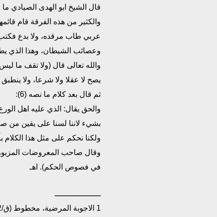
قال الشيخ ابو الهدى الصيادي ما نصه
والكثير من هذه الفرقة قام قائم
عربي طاب مرقده، ولا بدع فكتب 
وعصائب الشيطان، وهذا الذي يطيب
والله تعالى قال (ولا تقف ما ليس
يصح لا عقلا ولا شرعا، ولا ينطبق 
ثم قال بعد كلام ما نصه (6):
والحق يقال: الذي عليه اهل الورع
بشيء لاننا لسنا على يقين من صدو
ولكنا نحكم على مثل هذا الكلام بأن
وقال صاحب المعروضات المزبورة اح
في فصوص الحكم). اهـ
ـــــــــــــــــــ
1 الاجوبة المرضية، مخطوط (ق/172).