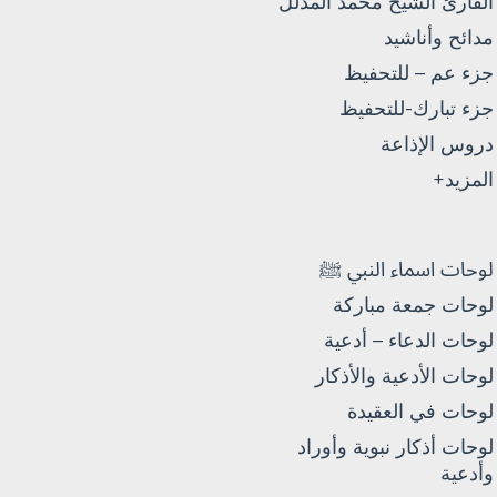
القارئ الشيخ محمد المدلل
مدائح وأناشيد
جزء عم – للتحفيظ
جزء تبارك-للتحفيظ
دروس الإذاعة
المزيد+
لوحات اسماء النبي ﷺ
لوحات جمعة مباركة
لوحات الدعاء – أدعية
لوحات الأدعية والأذكار
لوحات في العقيدة
لوحات أذكار نبوية وأوراد
وأدعية