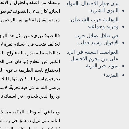
ومعناه من اعتقد بالحلول او الاتح
بيان جواز الاحتفال بالمولد
النبوي الشريف
الحلاج كان يدعي التصوف ثم يقول م
الوهابية حزب الشيطان
مريديه يقول له فيها من الرحمن ال
وقرنه وجماعته
في ظلال ضلال حزب
فالتصوف بريء من مثل هذا الرجل
الإخوان وسيد قطب
له: لقد فتحت في الاسلام ثغرة لا
العواصف السنية في الرد
يد الخليفة المقتدر بالله فأراح 
على من يحرم الاحتفال
الكبير عن الحلاج (لو كان على ال
بمولد خير البرية
الاجتماع باسم الطريقة بدعوى ال
المزيد+
يحرفون اسم الله كأن يقولوا اللا 
يرضى الله به لان فيه تحريفًا لاسم
وذروا الذين يلحدون في اسمائه).
ومما في الفتوحات المكية مما لا
التلمساني نزيل دمشق في رسالة ا