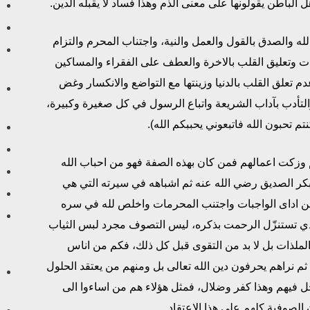
ل الباطن يقولونها على معنى الذم وهذا فساد لا يقبله الدين.
ه والصدق بالقول والعمل والنية، واجتناب المحرم والتزام
ات وتعليق القلب بالاخرة والعطف على الفقراء والمساكين
 تعلق القلب بالدنيا وزينتها مع التواضع والانكسار وغض
لتأدب بآداب الشريعة واتباع الرسول في كل صغيرة وكبيرة،
تم تحبون الله فاتبعوني يحببكم الله).
وزكت اعمالهم فمن كان بهذه الصفة فهو من احباب الله
 بكر الصديق رضي الله عنه ثم اشباهه في سيرته التي هي
من اداى الواجبات واجتنب المحرمات واخلص لله في سره
ي تستنزّل الرحمت بذكره، ليس التصوف مجرد لبس الثياب
لملذات بل لا بد من التقوى قبل كل ذلك، فكم من اناس
 نراهم يحرفون دين الله تعالى بل ومنهم من يعتقد الحلول
حل فيهم وهذا كفر وضلال، فمثل هؤلاء هم من اساءوا الى
صوفية كلهم على هذا الاعتقاد.