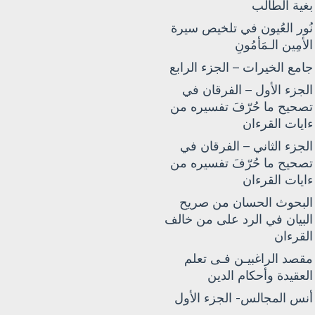
بغية الطالب
نُور العُيون في تلخيص سيرة
الأمِين الـمَأمُونِ
جامع الخيرات – الجزء الرابع
الجزء الأول – الفرقان في
تصحيح ما حُرّفَ تفسيره من
ءايات القرءان
الجزء الثاني – الفرقان في
تصحيح ما حُرّفَ تفسيره من
ءايات القرءان
البحوث الحسان من صريح
البيان في الرد على من خالف
القرءان
مقصد الراغبيـن فـى تعلم
العقيدة وأحكام الدين
أنس المجالس- الجزء الأول