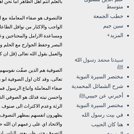
بالعلم انتم اهل الظاهر اما نحن اه
متوسط
خطب الجمعة
فالتصوف هو صفاء المعاملة مع الل
سين جيم
الواجب والاكثار من نوافل الطاع
المزيد+
ومساعدة الارامل والمحتاجين وعدم
البصر وحفظ الجوارح مع الحلم وا
والعمل بقول الله تعالى (قل ان كن
سيدنا محمد رسول الله
ﷺ
الصوفية هم الذين صفّت نفوسهم 
مختصر السيرة النبوية
تعالى، وقد كان اول الصوفية ابو
شرح الشمائل المحمدية
صفاء المعاملة واتباع الرسول ف
أخبرني عن حبيبيﷺ
واحسن نيته فذلك هو الصوفي الذ
مختصر السيرة النبوية
الرثة وعدم الاكتراث الى صنوف ا
في بيت رسول الله
يظهرون انفسهم بمظهر التصوف ثم
هنا كان الحبيب
والاتحاد اي على زعمهم ان الله 
التصوف حتى ظن بعض الناس ان ال