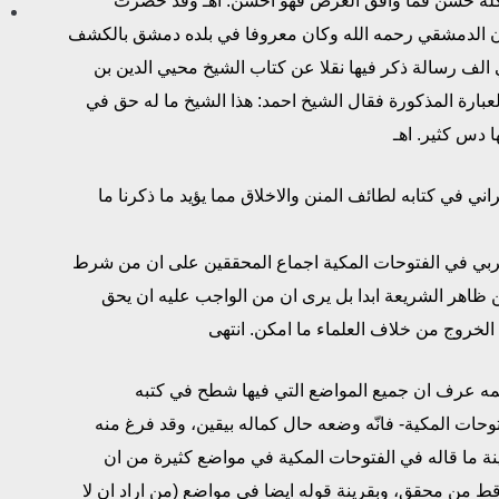
 كله حسن فما وافق الغرض فهو احسن. اهـ وقد حضرت
ن الدمشقي رحمه الله وكان معروفا في بلده دمشق بالكشف
الف رسالة ذكر فيها نقلا عن كتاب الشيخ محيي الدين بن
عبارة المذكورة فقال الشيخ احمد: هذا الشيخ ما له حق في
ا دس كثير. اهـ
ني في كتابه لطائف المنن والاخلاق مما يؤيد ما ذكرنا ما
ربي في الفتوحات المكية اجماع المحققين على ان من شرط
ظاهر الشريعة ابدا بل يرى ان من الواجب عليه ان يحق
لخروج من خلاف العلماء ما امكن. انتهى
مه عرف ان جميع المواضع التي فيها شطح في كتبه
وحات المكية- فانّه وضعه حال كماله بيقين، وقد فرغ منه
ينة ما قاله في الفتوحات المكية في مواضع كثيرة من ان
ط من محقق، وبقرينة قوله ايضا في مواضع (من اراد ان لا