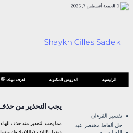
الجمعة أغسطس 7, 2026
الرئيسية
الدروس المكتوبة
اعرف نبيك ﷺ
يجب التحذير من حذف ال
تفسير القرءان
مما يجب التحذير منه حذف الهاء من
حل ألفاظ مختصر عبد
الله الهرري
فيقول (اللا) و (واللا) بلا هاء ويق