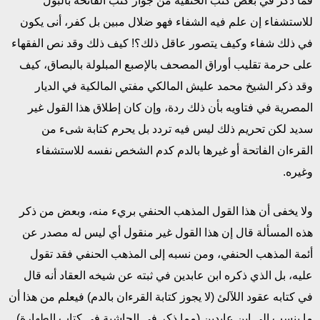
فما ذكر في بعض كتب الحنفية من جواز كتب الفاتحة بالبول
للاستشفاء إن علم فيه الشفاء فهو ضلال مبين بل كفر، أنى يكون
في ذلك شفاء وكيف يتصور عاقل ذلك؟! كيف ذلك وقد نص الفقهاء
على حرمة تقليب أوراق المصحف بالإصبع المبلولة بالبصاق، كيف
وقد ذكر الشيخ محمد عليش المالكي مفتي المالكية في الديار
المصرية في فتاويه بأن ذلك ردة، وإن كان إطلاق هذا القول غير
سديد لكن تحريم ذلك ليس فيه تردد بل يحرم كتابة شىء من
القرءان الفاتحة أو غيرها بالدم كدم الشخص نفسه للاستشفاء
وغيره.
ولا يخفى أن هذا القول المذهب الحنفي بريء منه، وبعض من ذكر
هذه المسألة قال إن هذا القول غير منقول أي ليس له مصدر عن
أئمة المذهب الحنفي، ومن نسبه إلى المذهب الحنفي فقد تقول
عليه، بل الذي ذكره ابن عابدين في ثبته عن شيخه العقاد أنه قال
في كتابه عقود اللآلئ (لا يجوز كتابة القرءان بالدم) فيعلم من هذا أن
ما ينسب إلى ابن عابدين (مما ذكر في الحاشية في كتاب الطهارة)