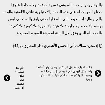
والبهائم ومن وصف الله بشيء من ذلك فقد جعله حادثا عاجزا
محتاجا لمن جعله على هذه الصفة والاحتياجية تنافي الألوهية والوجه
والعين واليد إذا أضيفت إلى الله فلها معنى يليق بالله تعالى ليس
بجسم ولا حجم ولا جارحة ولا هيئة ولا صورة ولا كيفية ولا كمية
والحمد لله الذي وفق أهل السنة لمعرفة العقيدة الصحيحة.
([1])
مجرد مقالات أبي الحسن الأشعري
(دار المشرق ص44).
{قالت الأعراب آمنا قل لم تؤمنوا ولكن قولوا أسلمنا
{ثم دنا
ولما يدخل الإيمان في قلوبكم وإن تطيعوا الله
فتدلى *
ورسوله لا يلتكم من أعمالكم شيئا إن الله غفور
فكان
رحيم}
قاب
قوسين
أو أدنى}