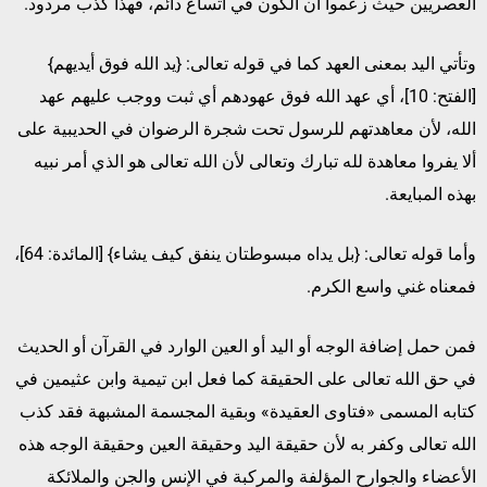
العصريين حيث زعموا أن الكون في اتساع دائم، فهذا كذب مردود.
وتأتي اليد بمعنى العهد كما في قوله تعالى: {يد الله فوق أيديهم}
[الفتح: 10]، أي عهد الله فوق عهودهم أي ثبت ووجب عليهم عهد
الله، لأن معاهدتهم للرسول تحت شجرة الرضوان في الحديبية على
ألا يفروا معاهدة لله تبارك وتعالى لأن الله تعالى هو الذي أمر نبيه
بهذه المبايعة.
وأما قوله تعالى: {بل يداه مبسوطتان ينفق كيف يشاء} [المائدة: 64]،
فمعناه غني واسع الكرم.
فمن حمل إضافة الوجه أو اليد أو العين الوارد في القرآن أو الحديث
في حق الله تعالى على الحقيقة كما فعل ابن تيمية وابن عثيمين في
كتابه المسمى «فتاوى العقيدة» وبقية المجسمة المشبهة فقد كذب
الله تعالى وكفر به لأن حقيقة اليد وحقيقة العين وحقيقة الوجه هذه
الأعضاء والجوارح المؤلفة والمركبة في الإنس والجن والملائكة