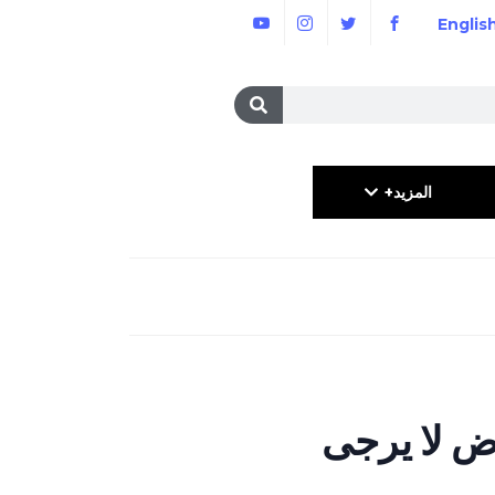
Englis
المزيد+
ض لا يرجى