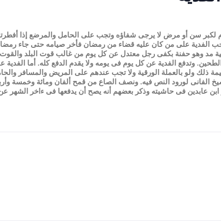
م لكبر سن أو مرض لا يرجى شفاؤه وتجب على الحامل والمرضع إذا أفطرتا 
تجب الفدية على من كان عليه قضاء من رمضان فأخر صيامه حتى جاء رمضان ء
عية مد وهو حفنة بكفى رجل معتدل عن كل يوم من غالب قوت البلد والقوت 
الطحين. وتدفع الفدية عن كل يوم فى يومه ولا يقدم الدفع كله. أما الفدي
قيمة ذلك ولو بالعملة الورقية ولا تجب عندهم على المريض والمسافر والحا
 الفانى لورود النص فيه. ونصف الصاع من قمح ألفان ومائة وخمسة وأربعو
ابن عابدين فى حاشيته وذكر بعضهم أنه يصح أن يدفعها فى ءاخر الشهر عن 