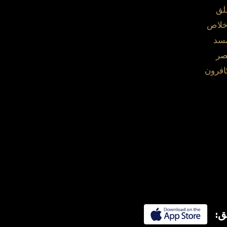
لق
خلاص
مسد
صر
افرون
ق: