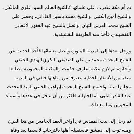
ثم أم مكة فتعرف على علمائها كالشيخ العالم السيد علوي المالكي،
والشيخ أمين الكتبي، والشيخ محمد ياسين الفاداني، وحضر على
الشيخ محمد العربي التبان، واتصل بالشيخ عبد الغفور الأفغاني
النقشبندي فأخذ منه الطريقة النقشبندية.
ورحل بعدها إلى المدينة المنورة واتصل بعلمائها فأخذ الحديث عن
الشيخ المحدث محمد بن علي الصديقي البكري الهندي الحنفي
وأجازه، ثم لازم مكتبة عارف حكمت والمكتبة المحمودية مطالعا
منقبا بين الأسفار الخطية مغترفا من مناهلها فبقي في المدينة
مجاورا سنة. واجتمع بالشيخ المحدث إبراهيم الختني تلميذ المحدث
عبد القادر شلبي. أما إجازاته فأكثر من أن ندخل في عددها وأسماء
المجيزين وما مع ذلك.
ثم رحل إلى بيت المقدس في أواخر العقد الخامس من هذا القرن
ومنه توجه إلى دمشق فاستقبله أهلها بالترحاب لا سيما بعد وفاة