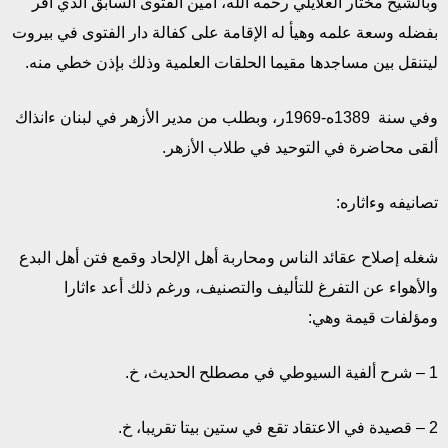
وبالشيخ مختار العلايلي رحمه الله، أمين الفتوى السابق الذي أقر
بفضله وسعة علمه وهيأ له الإقامة على كفالة دار الفتوى في بيروت
ليتنقل بين مساجدها مقيما الحلقات العلمية وذلك بإذن خطي منه.
وفي سنة 1389ه-1969ر، وبطلب من مدير الأزهر في لبنان ءانذاك
ألقى محاضرة في التوحيد في طلاب الأزهر.
تصانيفه وءاثاره:
شغله إصلاح عقائد الناس ومحاربة أهل الإلحاد وقمع فتن أهل البدع
والأهواء عن التفرغ للتأليف والتصنيف، ورغم ذلك أعد ءاثارا
ومؤلفات قيمة وهي:
1 – شرح ألفية السيوطي في مصطلح الحديث، خ.
2 – قصيدة في الاعتقاد تقع في ستين بيتا تقريبا، خ.