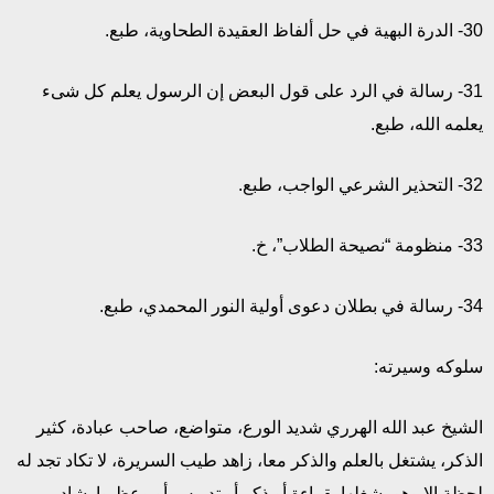
30- الدرة البهية في حل ألفاظ العقيدة الطحاوية، طبع.
31- رسالة في الرد على قول البعض إن الرسول يعلم كل شىء
يعلمه الله، طبع.
32- التحذير الشرعي الواجب، طبع.
33- منظومة “نصيحة الطلاب”، خ.
34- رسالة في بطلان دعوى أولية النور المحمدي، طبع.
سلوكه وسيرته:
الشيخ عبد الله الهرري شديد الورع، متواضع، صاحب عبادة، كثير
الذكر، يشتغل بالعلم والذكر معا، زاهد طيب السريرة، لا تكاد تجد له
لحظة إلا وهو يشغلها بقراءة أو ذكر أو تدريس أو وعظ وإرشاد،