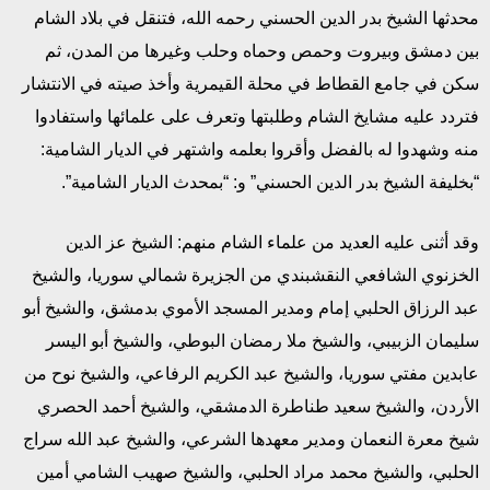
محدثها الشيخ بدر الدين الحسني رحمه الله، فتنقل في بلاد الشام
بين دمشق وبيروت وحمص وحماه وحلب وغيرها من المدن، ثم
سكن في جامع القطاط في محلة القيمرية وأخذ صيته في الانتشار
فتردد عليه مشايخ الشام وطلبتها وتعرف على علمائها واستفادوا
منه وشهدوا له بالفضل وأقروا بعلمه واشتهر في الديار الشامية:
“بخليفة الشيخ بدر الدين الحسني” و: “بمحدث الديار الشامية”.
وقد أثنى عليه العديد من علماء الشام منهم: الشيخ عز الدين
الخزنوي الشافعي النقشبندي من الجزيرة شمالي سوريا، والشيخ
عبد الرزاق الحلبي إمام ومدير المسجد الأموي بدمشق، والشيخ أبو
سليمان الزبيبي، والشيخ ملا رمضان البوطي، والشيخ أبو اليسر
عابدين مفتي سوريا، والشيخ عبد الكريم الرفاعي، والشيخ نوح من
الأردن، والشيخ سعيد طناطرة الدمشقي، والشيخ أحمد الحصري
شيخ معرة النعمان ومدير معهدها الشرعي، والشيخ عبد الله سراج
الحلبي، والشيخ محمد مراد الحلبي، والشيخ صهيب الشامي أمين