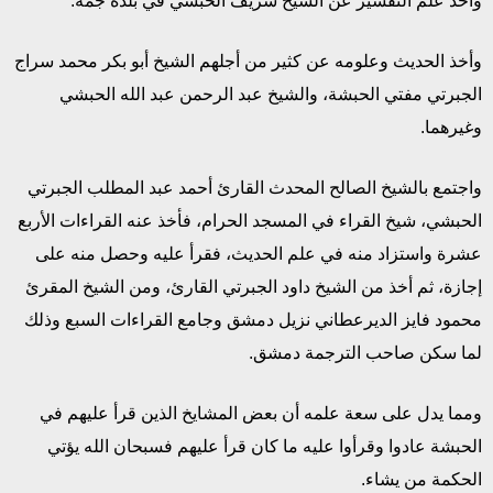
وأخذ علم التفسير عن الشيخ شريف الحبشي في بلده جمه.
وأخذ الحديث وعلومه عن كثير من أجلهم الشيخ أبو بكر محمد سراج
الجبرتي مفتي الحبشة، والشيخ عبد الرحمن عبد الله الحبشي
وغيرهما.
واجتمع بالشيخ الصالح المحدث القارئ أحمد عبد المطلب الجبرتي
الحبشي، شيخ القراء في المسجد الحرام، فأخذ عنه القراءات الأربع
عشرة واستزاد منه في علم الحديث، فقرأ عليه وحصل منه على
إجازة، ثم أخذ من الشيخ داود الجبرتي القارئ، ومن الشيخ المقرئ
محمود فايز الديرعطاني نزيل دمشق وجامع القراءات السبع وذلك
لما سكن صاحب الترجمة دمشق.
ومما يدل على سعة علمه أن بعض المشايخ الذين قرأ عليهم في
الحبشة عادوا وقرأوا عليه ما كان قرأ عليهم فسبحان الله يؤتي
الحكمة من يشاء.