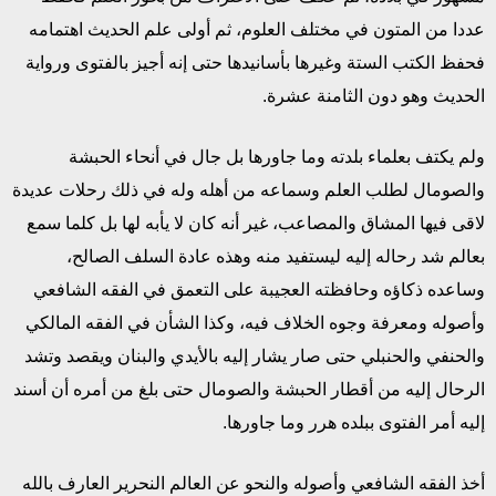
عددا من المتون في مختلف العلوم، ثم أولى علم الحديث اهتمامه
فحفظ الكتب الستة وغيرها بأسانيدها حتى إنه أجيز بالفتوى ورواية
الحديث وهو دون الثامنة عشرة.
ولم يكتف بعلماء بلدته وما جاورها بل جال في أنحاء الحبشة
والصومال لطلب العلم وسماعه من أهله وله في ذلك رحلات عديدة
لاقى فيها المشاق والمصاعب، غير أنه كان لا يأبه لها بل كلما سمع
بعالم شد رحاله إليه ليستفيد منه وهذه عادة السلف الصالح،
وساعده ذكاؤه وحافظته العجيبة على التعمق في الفقه الشافعي
وأصوله ومعرفة وجوه الخلاف فيه، وكذا الشأن في الفقه المالكي
والحنفي والحنبلي حتى صار يشار إليه بالأيدي والبنان ويقصد وتشد
الرحال إليه من أقطار الحبشة والصومال حتى بلغ من أمره أن أسند
إليه أمر الفتوى ببلده هرر وما جاورها.
أخذ الفقه الشافعي وأصوله والنحو عن العالم النحرير العارف بالله