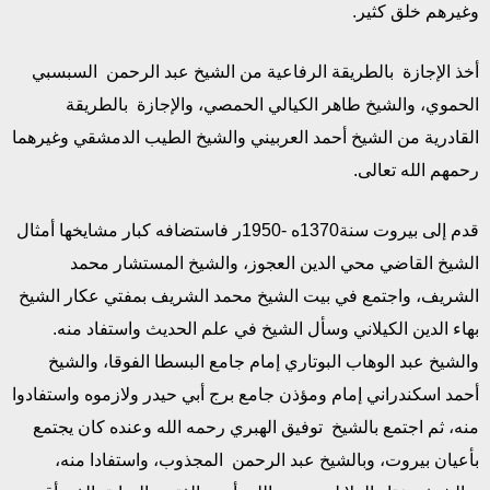
وغيرهم خلق كثير.
أخذ الإجازة بالطريقة الرفاعية من الشيخ عبد الرحمن السبسبي
الحموي، والشيخ طاهر الكيالي الحمصي، والإجازة بالطريقة
القادرية من الشيخ أحمد العربيني والشيخ الطيب الدمشقي وغيرهما
رحمهم الله تعالى.
قدم إلى بيروت سنة1370ه -1950ر فاستضافه كبار مشايخها أمثال
الشيخ القاضي محي الدين العجوز، والشيخ المستشار محمد
الشريف، واجتمع في بيت الشيخ محمد الشريف بمفتي عكار الشيخ
بهاء الدين الكيلاني وسأل الشيخ في علم الحديث واستفاد منه.
والشيخ عبد الوهاب البوتاري إمام جامع البسطا الفوقا، والشيخ
أحمد اسكندراني إمام ومؤذن جامع برج أبي حيدر ولازموه واستفادوا
منه، ثم اجتمع بالشيخ توفيق الهبري رحمه الله وعنده كان يجتمع
بأعيان بيروت، وبالشيخ عبد الرحمن المجذوب، واستفادا منه،