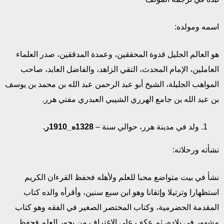
اسمه ومولده:
هو العالم الجليل قدوة المحققين، وعمدة المدققين، صدر العلماء
العاملين، الإمام المحدث، التقي الزاهد، والفاضل العابد، صاحب
المواهب الجليلة، الشيخ أبو عبد الرحمن عبد الله بن محمد بن يوسف
بن عبد الله بن جامع الهرري الشيبي العبدري مفتي هرر.
ولد في مدينة هرر، حوالي سنة –
1328ه_1910ر.
نشأته ورحلاته:
نشأ في بيت متواضع محبا للعلم ولأهله فحفظ القرءان الكريم
استظهارا وترتيلا وإتقانا وهو ابن سبع سنين، وأقرأه والده كتاب
المقدمة الحضرمية، وكتاب المختصر الصغير في الفقه وهو كتاب
مشهور في بلاده، ثم عكف على الاغتراف من بحور العلم فحفظ