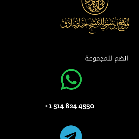
انضم للمجموعة
4550 824 514 1 +