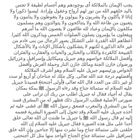
يجب الإيمان بالملائكة أى بوجودهم وهم أجسام لطيفة لا تجس
باليد خلقهم الله من نور لهم أرواح وعقول وإرادة. ليسوا ذكورا ولا
إناثا لا يأكلون ولا يشربون ولا يبولون ولا يتغوطون ولا ينامون ولا
يتعبون من طاعة الله ولا يتناكحون ولا يتوالدون وهم مسلمون
مكلفون بالإيمان وعباد لله طائعون لا يعصون الله ما أمرهم
ويفعلون ما يؤمرون يصلون الصلوات الخمس ويذكرون الله كثيرا.
أعطاهم الله القدرة على التشكل بصور الرجال من بنى ءادم من
غير ءالة الذكورة لكنهم لا يتشكلون بأشكال الإناث ولا بالأشكال
القبيحة كالقردة والكلاب والخنازير والحيات والعقارب والفئران.
وأفضل الملائكة خواصهم وهم جبريل وميكائيل وإسرافيل وعزرائيل
ورضوان خازن الجنة ومالك خازن النار وحملة العرش وأفضل
الخواص ورئيسهم جبريل عليه السلام وهو أشرف الملائكة
وأفضلهم درجة عند الله تعالى. وكل ملك له جناحان أو أربع أو ست
أو غير ذلك من العدد قال الله تعالى ﴿أولى أجنحة﴾ فسيدنا جبريل
عليه السلام له ستمائة جناح وقد رءاه الرسول ﷺ بمكة بمكان
يقال له أجياد فقال له جبريل اطلب من ربك أن ترانى على
صورتى الأصلية فطلب الرسول ذلك فظهر له من المشرق فسد
ما بين المشرق والمغرب فصعق رسول الله ﷺ أى غشى عليه ثم
أخذه جبريل عليه السلام وقد تحول إلى الصورة البشرية فضمه
إليه ثم قال رسول الله ﷺ يا جبريل ما ظننت أن الله تعالى خلق
أحدا على مثل هذه الصورة فقال جبريل عليه السلام إن الله
خلقنى على ستمائة جناح وما نشرت منها إلا جناحين وإن الله خلق
إسرافيل على ستمائة جناح الجناح الواحد منها مثل كل أجنحتى.