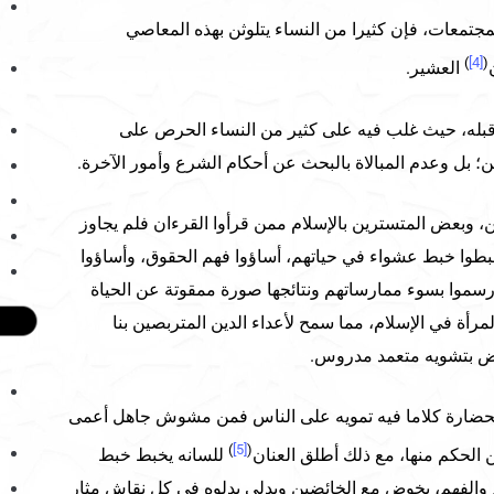
مجتمعات، فإن كثيرا من النساء يتلوثن بهذه المعاصي
)
[4]
(
العشير.
بله، حيث غلب فيه على كثير من النساء الحرص على
لدين؛ بل وعدم المبالاة بالبحث عن أحكام الشرع وأمور الآخرة.
لنين، وبعض المتسترين بالإسلام ممن قرأوا القرءان فلم يجاوز
طوا خبط عشواء في حياتهم، أساؤوا فهم الحقوق، وأساؤوا
رسموا بسوء ممارساتهم ونتائجها صورة ممقوتة عن الحياة
رأة في الإسلام، مما سمح لأعداء الدين المتربصين بنا
 بتشويه متعمد مدروس.
لحضارة كلاما فيه تمويه على الناس فمن مشوش جاهل أعمى
)
[5]
(
 الحكم منها، مع ذلك أطلق العنان
للسانه يخبط خبط
لفهم، يخوض مع الخائضين ويدلي بدلوه في كل نقاش مثار