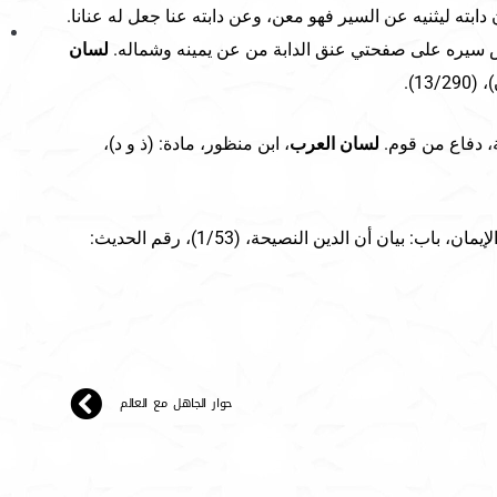
دابته ليثنيه عن السير فهو معن، وعن دابته عنا جعل له عنانا.
ض سيره على صفحتي عنق الدابة من عن يمينه وشماله.
لسان
13).
ة، دفاع من قوم.
لسان العرب
، ابن منظور، مادة: (ذ و د)،
مسلم، كتاب الإيمان، باب: بيان أن الدين النصيحة، (1/53)، رقم الحديث:
حوار الجاهل مع العالم