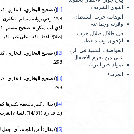
بيان جواز الاحتفال بالمولد
النبوي الشريف
[1]
))
صحيح البخاري،
الوهابية حزب الشيطان
298. وفي رواية مسلم:
«تكثرن ا
وقرنه وجماعته
لذي لب منكن»
. صحيح مسلم
، ك
في ظلال ضلال حزب
إطلاق لفظ الكفر على غير الكر بالله ككفر النع
الإخوان وسيد قطب
العواصف السنية في الرد
[2]
))
صحيح البخاري،
على من يحرم الاحتفال
298.
بمولد خير البرية
المزيد+
[3]
))
صحيح البخاري،
298.
[4]
)) يقال: كفر بالنعمة يكفرها ك
(ك ف ر)، (14/51).
لسان العرب،
[5]
)) يقال: أعن اللجام، أي: جعل 