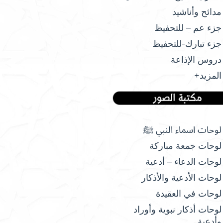
مدائح وأناشيد
جزء عم – للتحفيظ
جزء تبارك-للتحفيظ
دروس الإذاعة
المزيد+
لوحات اسماء النبي ﷺ
لوحات جمعة مباركة
لوحات الدعاء – أدعية
لوحات الأدعية والأذكار
لوحات في العقيدة
لوحات أذكار نبوية وأوراد
وأدعية