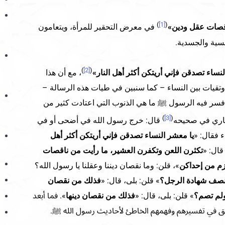
)
[1]
(
قصات عقل ودين»
في معرض التحقير للمرأة، ويتعامون
فسية والجسدية.
)
[2]
(
نساء تصدقن فإني أريتكن أكثر أهل النار»
، مع أن هذا
ت وتقيات بين النساء – كما سنبين في طيات هذه الرسالة –
فسر فيه الرسول ﷺ ما هي الذنوب التي اعتادت كثير من
)
[3]
(
بخاري في صحيحه
قال: خرج رسول الله في أضحى أو في
 فقال: «
يا معشر النساء تصدقن فإني أريتكن أكثر أهل
قال: «
تكثرن اللعن وتكفرن العشير، ما رأيت من ناقصات
زم من إحداكن
»، قلن: وما نقصان ديننا وعقلنا يا رسول الله؟
 نصف شهادة الرجل؟
» قلن: بلى، قال: «
فذلك من نقصان
ولم تصم؟
» قلن: بلى، قال: «
فذلك من نقصان دينها
». فما أبعد
ق في تفسيرهم وفهمهم الخاطئ لأحاديث رسول الله ﷺ.