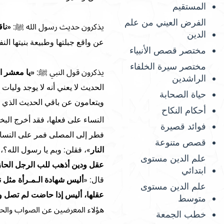
المستقيم
الفرض العيني من علم
يذكرون حديث رسول الله ﷺ:
«نا
الدين
عن واقع جبلتها وطبيعة بنيتها الن
مختصر قصص الأنبياء
مختصر سيرة الخلفاء
يذكرون قول النبي ﷺ:
«يا معشر ال
الراشدين
الحديث لا يعني أنه لا يوجد وليا
حياة الصحابة
ويتعامون عن باقي الحديث الذي 
أحكام النكاح
النساء على فعلها، فقد أخرج ال
فوائد قصيرة
فطر إلى المصلى فمر على النساء
قصص متنوعة
النار
»، فقلن: وبم يا رسول الله؟، 
علم الدين مستوى
عقل ودين أذهب للب الرجل الحا
ابتدائي
قال: «
أليس شهادة الـمـرأة مثل
علم الدين مستوى
عقلها، أليس إذا حاضت لم تصل 
متوسط
هؤلاء المعرضين عن الصواب والح
خطب الجمعة