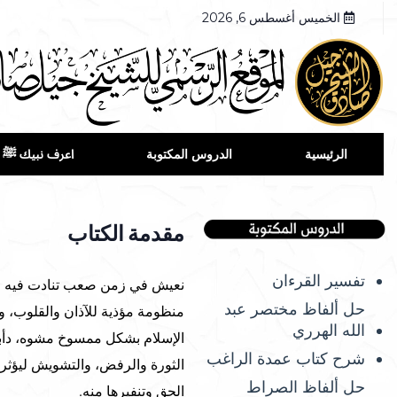
الخميس أغسطس 6, 2026
الرئيسية
الدروس المكتوبة
اعرف نبيك ﷺ
مقدمة الكتاب
تفسير القرءان
نعيش في زمن صعب تنادت فيه الأ
حل ألفاظ مختصر عبد
منظومة مؤذية للآذان والقلوب، وت
الله الهرري
الإسلام بشكل ممسوخ مشوه، دأب
شرح كتاب عمدة الراغب
الثورة والرفض، والتشويش ليؤثرو
حل ألفاظ الصراط
الحق وتنفيرها منه.