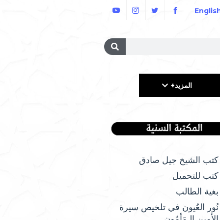
Englis
المزيد+
كتب الشيخ جيل صادق
كتب للتحميل
بغية الطالب
نُور العُيون في تلخيص سيرة
الأمِين الـمَأمُونِ