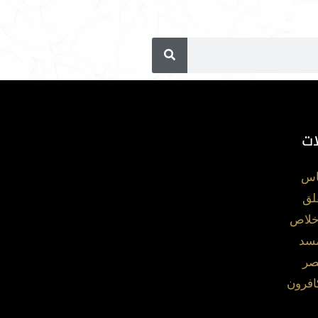
ات
اس
لق
خلاص
مسد
صر
افرون