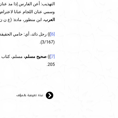
التهذيب: أعن الفارس إذا مد عنان 
وسمي عنان اللجام عنانا لاعترا
العرب
، ابن منطور، مادة: (ع ن ن)، (/290
[6]
)) رجل ذائد، أي: حامي الحقيق
(3/167).
[7]
))
صحيح مسلم،
205.
نبذة تعريفية بالـمـؤلف