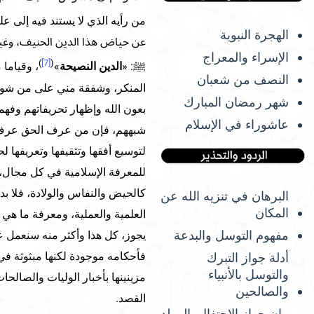
من رأيه الذي لا يستند فيه إلى عل
الهجرة النبوية
عن حياض هذا الدين الحنيف، وغيرة
الإسراء والمعراج
)
[7]
(
ﷺ: «
الدين النصيحة
»
، وقياما
النصف من شعبان
المنكر، وشفقة مني على من شوشوا 
شهر رمضان المبارك
بعون الله وإظهار تحريفاتهم وفهم
عاشوراء في الإسلام
شبههم، فإن من عرف الحق عرف أهل
لتوسيع أفقها وتثقيفها وتعريفها لح
للمعرفة الإسلامية في كل مجال، 
كالحيض والنفاس والولادة، فلا بد
البرهان في تنزيه الله عن
المكان
العلمية والعملية، ومعرفة ما هي ع
مفهوم التوسل والبدعة
يجوز، كل هذا وأكثر منه سنعمل ع
فأحكامه موجودة لكنها مبثوثة في 
أدلة جواز التبرك
والتوسل بالأنبياء
مزينينها بأخبار الوليات والصالحا
والصالحين
القصد.