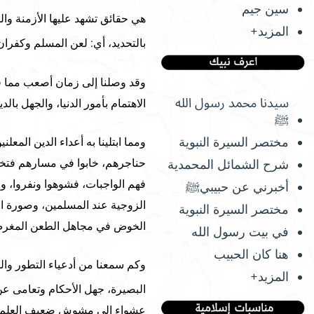
سين جيم
هي حقائق تشهد عليها الأزمنة وال
المزيد+
بالتحديد، أي: لعن المسلم وكفران
وقد وصلنا إلى زمان أصعب مما ق
سيدنا محمد رسول الله
الاهتمام بأمور الدنيا، والجهل با
ﷺ
مختصر السيرة النبوية
ومما ابتلينا به أعداء الدين المع
حناجرهم، خابوا في مسارهم فتخب
شرح الشمائل المحمدية
فهم الواجبات، فشوهوا ونفروا، و
أخبرني عن حبيبيﷺ
الزوجية عند المسلمين، وصورة الم
مختصر السيرة النبوية
الخوض في مجاهل الطعن المغرض
في بيت رسول الله
هنا كان الحبيب
وكم سمعنا من أدعياء التطور وا
المزيد+
البصيرة، جهل الأحكام وتعامى عن
عشواء إلى مشوش ضعيف العلم وا