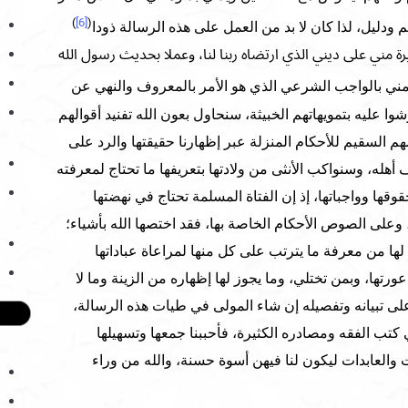
)
[6]
(
م ودليل، لذا كان لا بد من العمل على هذه الرسالة ذودا
 مني على ديني الذي ارتضاه ربنا لنا، وعملا بحديث رسول الله
 مني بالواجب الشرعي الذي هو الأمر بالمعروف والنهي عن
عليه بتمويهاتهم الخبيثة، سنحاول بعون الله تفنيد أقوالهم
هم السقيم للأحكام المنزلة عبر إظهارنا حقيقتها والرد على
ه، وسنواكب الأنثى من ولادتها بتعريفها ما تحتاج لمعرفته
قوقها وواجباتها، إذ إن الفتاة المسلمة تحتاج في نهضتها
وعلى الصوص الأحكام الخاصة بها، فقد اختصها الله بأشياء؛
 لها من معرفة ما يترتب على كل منها لمراعاة عباداتها
ورتها، وبمن تختلي، وما يجوز لها إظهاره من الزينة وما لا
لى تبيانه وتفصيله إن شاء المولى في طيات هذه الرسالة،
كتب الفقه ومصادره الكثيرة، فأحببنا جمعها وتسهيلها
ت والعابدات ليكون لنا فيهن أسوة حسنة، والله من وراء