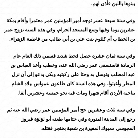
يبنوها باللبن فأذن لهم.
وفي سنة سبعة عشر توجه أمير المؤمنين عمر معتمرا وأقام بمكة
عشرين يوما وفيها وسع المسجد الحرام، وفي هذه السنة تزوج عمر
بن الخطاب أم كلثوم بنت علي بن أبي طالب من فاطمة الزهراء.
وفي سنة ثمان عشرة حصل قحط شديد فسمي ذلك العام عام
الرمادة فاستسقى عمر رضي الله عنه، وخطب وأخذ العباس بن
عبد المطلب وتوسل به وجثا على ركبتيه وبكى يدعو إلى أن نزل
المطر وأغيثوا، وفي هذه السنة كان طاعون عمواس ببلاد الشام
بناحية الأردن أقام شهرا ومات فيه نحو خمسة وعشرين ألفا.
وفي سنة ثلاث وعشرين حج أمير المؤمنين عمر رضي الله عنه ثم
رجع إلى المدينة المنورة وفي ختامها طعنه أبو لؤلؤة فيروز
المجوسي ممبوك المغيرة بن شعبة بخنجر فقتله.