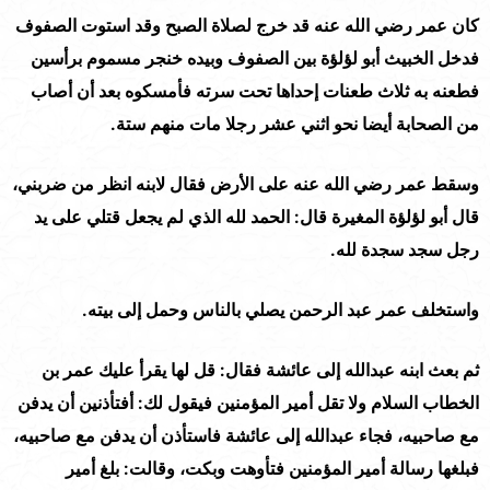
كان عمر رضي الله عنه قد خرج لصلاة الصبح وقد استوت الصفوف
فدخل الخبيث أبو لؤلؤة بين الصفوف وبيده خنجر مسموم برأسين
فطعنه به ثلاث طعنات إحداها تحت سرته فأمسكوه بعد أن أصاب
من الصحابة أيضا نحو اثني عشر رجلا مات منهم ستة.
وسقط عمر رضي الله عنه على الأرض فقال لابنه انظر من ضربني،
قال أبو لؤلؤة المغيرة قال: الحمد لله الذي لم يجعل قتلي على يد
رجل سجد سجدة لله.
واستخلف عمر عبد الرحمن يصلي بالناس وحمل إلى بيته.
ثم بعث ابنه عبدالله إلى عائشة فقال: قل لها يقرأ عليك عمر بن
الخطاب السلام ولا تقل أمير المؤمنين فيقول لك: أفتأذنين أن يدفن
مع صاحبيه، فجاء عبدالله إلى عائشة فاستأذن أن يدفن مع صاحبيه،
فبلغها رسالة أمير المؤمنين فتأوهت وبكت، وقالت: بلغ أمير