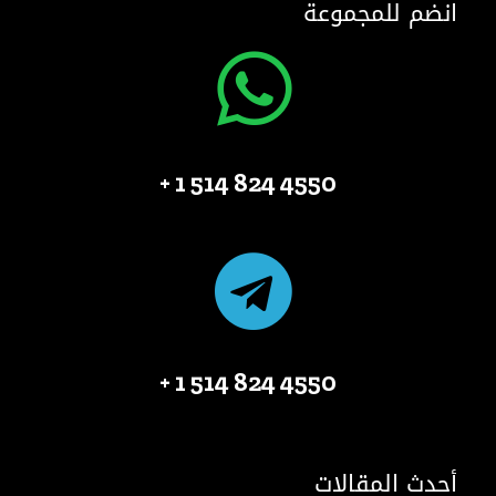
انضم للمجموعة
4550 824 514 1 +
4550 824 514 1 +
أحدث المقالات