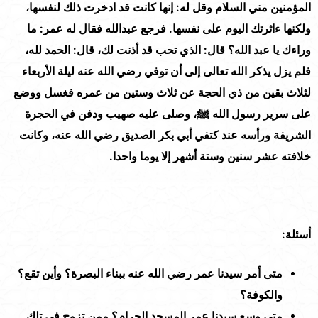
المؤمنين مني السلام وقل له: إنها كانت قد ادخرت ذلك لنفسها،
ولكنها ءاثرتك اليوم على نفسها. فرجع عبدالله فقال له عمر: ما
وراءك يا عبد الله؟ قال: الذي تحب قد أذنت لك، قال: الحمد لله،
فلم يزل يذكر الله تعالى إلى أن توفي رضي الله عنه ليلة الأربعاء
لثلاث بقين من ذي الحجة عن ثلاث وستين من عمره فغسل ووضع
على سرير رسول الله ﷺ، وصلى عليه صهيب ودفن في الحجرة
الشريفة ورأسه عند كتفي أبي بكر الصديق رضي الله عنه، وكانت
خلافته عشر سنين وستة أشهر إلا يوما واحدا.
أسئلة:
متى أمر سيدنا عمر رضي الله عنه ببناء البصرة؟ وأين تقع؟
والكوفة؟
متى وسع سيدنا عمر المسجد الحرام؟ ممن تزوج في تلك