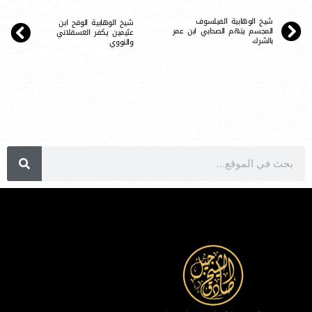
شيخ الوهابية الفيلسوف
شيخ الوهابية الوقح ابن
المجسم يتهم الصحابي ابن عمر
عثيمين يكفر العسقلاني
بالشرك
والنووي