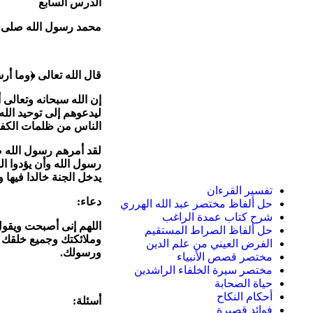
الدرس السابع
محمد رسول الله صلى ا
قال الله تعالى
﴿
وما أرس
إن الله سبحانه وتعالى
ليدعوهم إلى توحيد الله 
الناس من ظلمات الكفر إ
لقد أمرهم رسول الله صل
رسول الله وأن يؤدوا ا
يدخل الجنة خالدا فيها 
تفسير القرءان
دعاء:
حل ألفاظ مختصر عبد الله الهرري
شرح كتاب عمدة الراغب
اللهم إنى أصبحت ويقو
حل ألفاظ الصراط المستقيم
وملائكتك وجميع خلقك أن
الفرض العيني من علم الدين
ورسولك.
مختصر قصص الأنبياء
مختصر سيرة الخلفاء الراشدين
حياة الصحابة
أحكام النكاح
أسئلة:
فوائد قصيرة