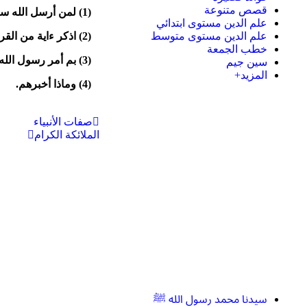
قصص متنوعة
(
1
) لمن أرسل الله سي
علم الدين مستوى ابتدائي
علم الدين مستوى متوسط
(
2
) اذكر ءاية من الق
خطب الجمعة
(
3
) بم أمر رسول الله
سين جيم
المزيد+
(4) وماذا أخبرهم.
صفات الأنبياء
الملائكة الكرام
سيدنا محمد رسول الله ﷺ