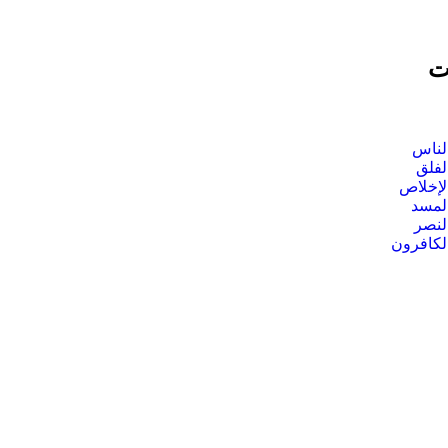
ت
لناس
لفلق
لإخلاص
لمسد
لنصر
لكافرون