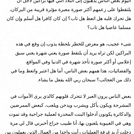
اليوم بعض الناس يذهبون إلى البلاد التي فيها براكين لأجل أن
يلتقطوا على زعمهم أكثر صورة معبرة مؤثرة قريبة من البركان،
هل تحرك قلبه هل اتعظ هل تاب؟ إن كان كافرا هل أسلم وإن كان
مسلما عاصيا هل تاب؟
شىء عجيب، هو معرض للخطر بلحظة يذوب إن وقع في هذه
البراكين لكن تراه يريد أن يلتقط صورة يعني شهرة يعني سبق
إعلامي أو أكثر صورة تأخذ شهرة في الدنيا وفي المواقع
والفضائيات، هذا همهم بعض الناس، أما هل اعتبر واتعظ وما في
ذلك من العجائب؟ سبحان ربي الله يفعل ما يشاء.
بعض الناس يرون العبر لا تتحرك قلوبهم كالذي يرى الأموات في
المشرحة ويكون يأكل ويشرب ويدخن ويلعب، كبعض الممرضين
والدكاترة يكونون أدخلوا البنت المخدرة لعملية جراحية وقد تموت
وهي في الغيبوبة يلعبون بها، أنا طبيب جراح أخبرني قال لي مرة
دخلت أريد غرفة العمليات رأيت واحدا من العمال الذين يعملون بين