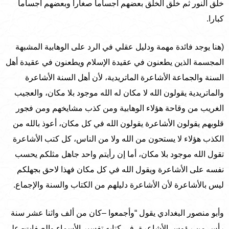
خلق النور ثم خلق الخلق بعضهم أجساما صغارا وبعضهم أجساما
كبارا.
(هنا يوجد فائدة مهمة ودليل عقلي في الرد على الوهابية المشبهة
المجسمة الذين يطعنون في عقيدة الإسلام ويطعنون في عقيدة أهل
السنة والجماعة الأشاعرة الماتريدية، لأن أهل السنة الأشاعرة
والماتريدية يقولون الله لا مكان له الله موجود بلا مكان، والعجيب
الغريب من وقاحة هؤلاء الوهابية ومن كذب مشايخهم ومن فجور
قلوبهم يقولون الأشاعرة يقولون الله في كل مكان، أعوذ بالله من
الكذب هؤلاء لا يستحون من الله ولا من الناس، كل كتب الأشاعرة
تقول الله موجود بلا مكان، أما إن رأيتم واحد جاهل مثلكم يحسب
نفسه على الأشاعرة ويقول الله في كل مكان فهذا لاحق بجهلكم
ليس بالأشاعرة لأن الأشاعرة دليلهم من الكتاب والسنة والإجماع.
وأبو منصور البغدادي يقول “وأجمعوا –كان من ألف واثنا عشر سنة
رأس من رؤوس الأشاعرة، في كتابه تفسير الأسماء والصفات- على