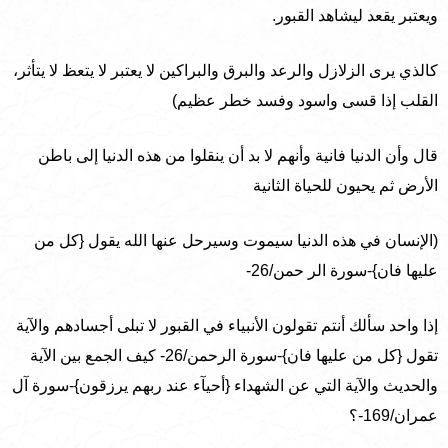
ويعتبر يقعد ليشاهد القبور.
كالذي يرى الزلازل والرعد والبرق والبراكين لا يعتبر لا يتعظ لا يتأثر،
القلب إذا قسى واسود وفسد خطر عظيم)
قال وأن الدنيا فانية وأنهم لا بد أن ينقلوا من هذه الدنيا إلى باطن
الأرض ثم يحيون للحياة الثانية
(الإنسان في هذه الدنيا سيموت وسيرحل عنها الله يقول {كل من
عليها فان}-سورة الر حمن/26-
إذا واحد سألك أنتم تقولون الأنبياء في القبور لا تبلى أجسادهم والآية
تقول {كل من عليها فان}-سورة الرحمن/26- كيف الجمع بين الآية
والحديث والآية التي عن الشهداء {أحيآء عند ربهم يرزقون}-سورة آل
عمران/169-؟