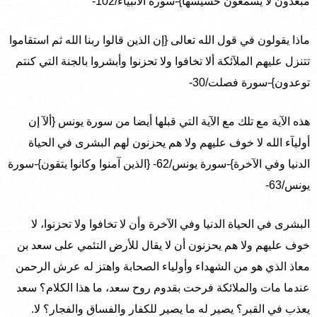
مبعدون لا يسمعون حسيسها}-سورة الأنبياء/102-
ماذا يقولون في قول الله تعالى {إن الذين قالوا ربنا الله ثم استقاموا
تتنزل عليهم الملآئكة ألا تخافوا ولا تحزنوا وأبشروا بالجنة التي كنتم
توعدون}-سورة فصلت/30-
هذه الآية مع تلك مع الآية التي قبلها أيضا من سورة يونس {ألآ إن
أوليآء الله لا خوف عليهم ولا هم يحزنون لهم البشرى في الحياة
الدنيا وفي الآخرة}-سورة يونس/62- {الذين آمنوا وكانوا يتقون}-سورة
يونس/63-
البشرى في الحياة الدنيا وفي الآخرة وأن لا تخافوا ولا تحزنوا، لا
خوف عليهم ولا هم يحزنون أن لا يقال للأرض التئمي على سعد بن
معاذ الذي هو من الشهداء وأولياء الصحابة واهتز له عرش الرحمن
عندما مات والملائكة فرحت بقدوم روح سعد، ما هذا الكلام؟ سعد
يعذب في القبر؟ يصير له ما يصير للكفار والفساق والفجار؟ لا.