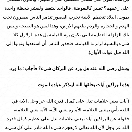
على زعمهم؟ تصير كالبعوضة، فالواحد ليتعظ وليعتبر بلحظة واحدة
يموت، البلاد تتحطم الأبنية تخرب القصور تتدمر الناس يصيرون تحت
الهدم والحجارة والردم تبلعهم الأرض، وهذا ليس هو الصيحة وليس
تلك الزلزلة العظيمة التي تكون يوم القيامة بل هذه الزلازل كلا
شىء بالنسبة لزلزلة القيامة، فتحذير للناس أن استعدوا وتوبوا إلى
الله قبل فوات الأوان).
وسئل رضي الله عنه هل ورد عن البركان شىء؟ فأجاب: ما ورد.
هذه البراكين آيات يخلقها الله ليتذكر عباده الموت.
(آيات يعني علامات تدل على كمال قدرة الله عز وجل، الآية في
اللغة تأتي بمعنى العلامة، الأمارة يعني الآية، الآية يعني العلامة،
فقوله عن البراكين آيات يعني علامات تدل على عظيم كمال قدرة
الله عز وجل لأن الله تعالى لا يعجزه شىء الله قادر على كل شىء.