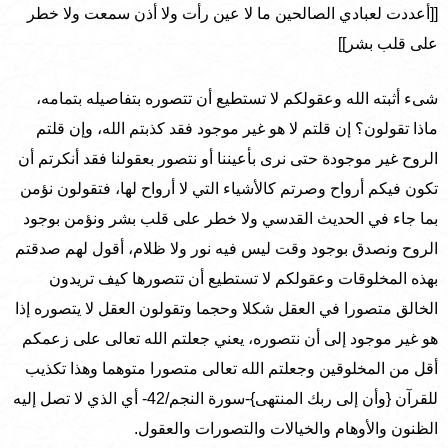
[[أعددت لعبادي الصالحين ما لا عين رأت ولا أذن سمعت ولا خطر
على قلب بشر]]
شىء أثبته الله وعقولكم لا تستطيع أن تتصوره بتفاصيله بتمامه،
ماذا تقولون؟ إن قلتم لا هو غير موجود فقد كذبتم الله، وإن قلتم
الروح غير موجودة حتى نرى بأعيننا أو نتصور بعقولنا فقد أنكرتم أن
تكون فيكم أرواح وصرتم كالأشياء التي لا أرواح لها، فتقولون نؤمن
بما جاء في الحديث القدسي ولا خطر على قلب بشر ونؤمن بوجود
الروح ونصدق بوجود وقت ليس فيه نور ولا ظلام، أقول لهم صدقتم
بهذه المخلوقات وعقولكم لا تستطيع أن تتصورها كيف تريدون
الخالق متصورا في العقل شكلا وحجما وتقولون العقل لا يتصوره إذا
هو غير موجود إلى أن نتصوره، يعني جعلتم الله تعالى على زعمكم
أقل من المخلوقين وجعلتم الله تعالى متصورا متوهما وهذا تكذيب
للقرآن {وأن إلى ربك المنتهى}-سورة النجم/42- أي الذي لا تصل إليه
الظنون والأوهام والخيالات والتصورات والعقول.