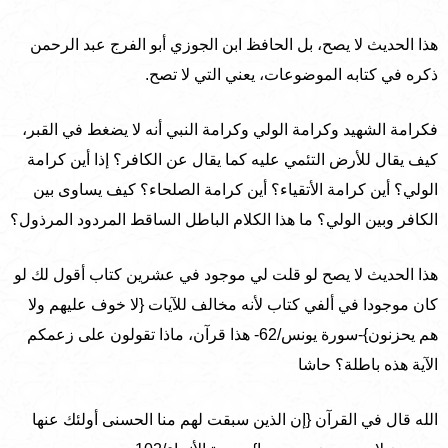
هذا الحديث لا يصح، بل الحافظ ابن الجوزي أبو الفرج عبد الرحمن
ذكره في كتابه الموضوعات، يعني التي لا تصح.
فكرامة الشهيد وكرامة الولي وكرامة النبي أنه لا يضغط في القبر،
كيف يقال للأرض التئمي عليه كما يقال عن الكافر؟ إذا أين كرامة
الولي؟ أين كرامة الأتقياء؟ أين كرامة الصلحاء؟ كيف يساوى بين
الكافر وبين الولي؟ ما هذا الكلام الباطل الساقط المردود المرذول؟
هذا الحديث لا يصح لو قلت لي موجود في عشرين كتاب أقول لك لو
كان موجودا في ألفي كتاب لأنه مخالف للآيات {لا خوف عليهم ولا
هم يحزنون}-سورة يونس/62- هذا قرآن، ماذا تقولون على زعمكم
الآية هذه باطلة؟ حاشا
الله قال في القرآن {إن الذين سبقت لهم منا الحسنى أولئك عنها