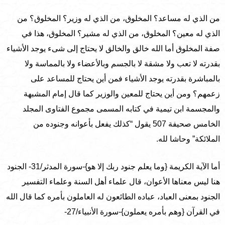
من الذي له مساعد؟ المخلوق، من الذي له وزير؟ المخلوق؟ من
الذي له معين؟ المخلوق، من الذي له مشير؟ المخلوق، هذا في
صفة المخلوق أما الله خالق والخالق لا يحتاج إلى شىء يوجد الأشياء
بقدرته لا تعب ولا مشقة لا بالجسم وبالأعضاء ولا بالمماسة ولا
بالمباشرة بقدرته يوجد الأشياء فمن أين يحتاج للمساعد على
زعمهم؟ ومن أين يحتاج للمعين والوزير كما قال إمام المشبهة
والمجسمة ابن تيمية في كتابه المسمى مجموع الفتاوى المجلد
الخامس صحيفة 507 يقول “كذلك يفعل بأعوانه وجنوده من
الملائكة” وحاشا لله.
أما الآية الكريمة {وما يعلم جنود ربك إلا هو}-سورة المدثر/31- الجنود
هنا ليس معناها الأعوان، قال علماء أهل السنة وعلماء التفسير
الجنود بمعنى العباد، عباده الطائعون له العاملون بأمره كما قال الله
في القرآن {وهم بأمره يعملون}-سورة الأنبياء/27-