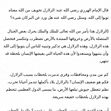
قال الإمام الهرري رضي الله عنه: الزلازل تخويف من الله معناه
توبوا إلى الله. وسئل رضي الله عنه هل ورد عن البركان شىء؟
(الزلازل هذا بأمر من الله تعالى للملك والملك يحرك بعض الجبال
المتصلة بالأرض وعروقها الممتدة بالأرض تضطرب وتتكسر فتحصل
هذه الزلازل، وهذه الزلازل هي تذكير وتنبيه للناس أن يتوبوا إلى الله
وأن ينتبهوا ويستعدوا لأن هذه الحياة التي يعيشها الإنسان بلحظة قد
تنتهي.
كم من مدن ومحافظات وقرى تدمرت بلحظات بسبب الزلازل،
فكم هو ضعيف الإنسان؟ بالزلازل بلاد بأكملها تتدمر أحيانا تخرب،
نظم تتعطل جيوش تبلعها الأرض، ما يسمى الدول العظمى تتحطم
بهذه الزلازل بلحظات خفيفة سريعة.
أين هذه القوى التي تسمى العظمى على زعمهم؟ والدول العظمى