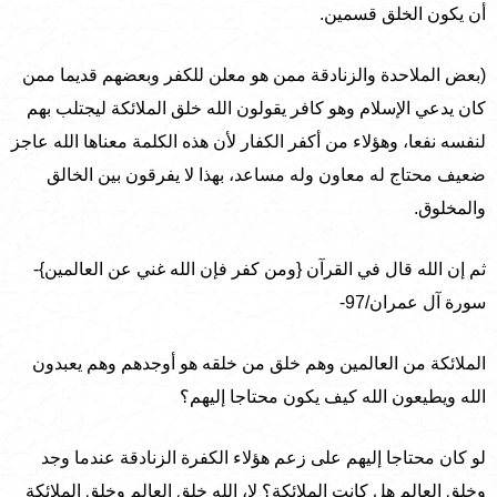
أن يكون الخلق قسمين.
(بعض الملاحدة والزنادقة ممن هو معلن للكفر وبعضهم قديما ممن
كان يدعي الإسلام وهو كافر يقولون الله خلق الملائكة ليجتلب بهم
لنفسه نفعا، وهؤلاء من أكفر الكفار لأن هذه الكلمة معناها الله عاجز
ضعيف محتاج له معاون وله مساعد، بهذا لا يفرقون بين الخالق
والمخلوق.
ثم إن الله قال في القرآن {ومن كفر فإن الله غني عن العالمين}-
سورة آل عمران/97-
الملائكة من العالمين وهم خلق من خلقه هو أوجدهم وهم يعبدون
الله ويطيعون الله كيف يكون محتاجا إليهم؟
لو كان محتاجا إليهم على زعم هؤلاء الكفرة الزنادقة عندما وجد
وخلق العالم هل كانت الملائكة؟ لا، الله خلق العالم وخلق الملائكة