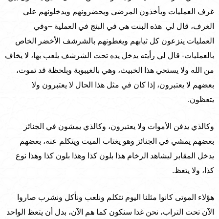
غرف العمليات ويأخذون المرضى ويحضرونهم ويدخلونهم على
الغرف، قال لي هذه البنت هي في البنج في العملية –وفي
العمليات ينزعون كل ثيابهم ويغطونهم بالشرشف الأخضر الخاص
بالعمليات- قال لي رأيته يدخل يده تحت الشرشف يلعب بها، لا يخاف
من الله ولا يستحي هذا الخبيث، وهي بالغيبوبة وبلحظة قد تموت،
بعضهم لا يعتبرون، إذا كان في مثل هذا الحال لا يعتبرون ولا
يتعظون.
وكالذي يدفن الأموات ولا يعتبرون، وكالذي يمشون في الجنائز
بعضهم يمشي في الجنائز وهو يغتاب الميت ويتكلم عنه، بعضهم
يدخل المقابر ليشاهد الرخام هذا بلون كذا وهذا بلون كذا وهذا نوع
كذا، ولا يتعظ.
هؤلاء الموتى كانوا مثلنا اليوم نتكلم ونلعب ونأكل ونشرب صاروا
الآن تحت التراب، نحن غدا سنكون كما هم الآن، بدل أن يتعظ الواحد