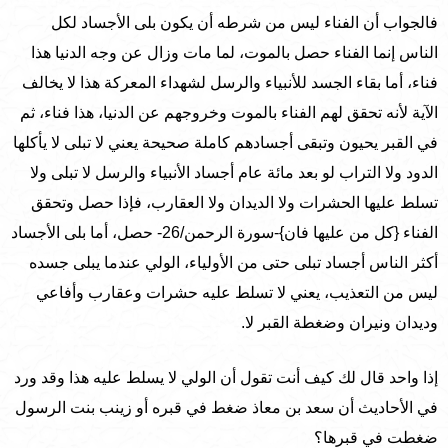
فالجواب أن الفناء ليس من شرطه أن يكون بلى الأجساد لكل
الناس إنما الفناء حصل بالموت، لما مات وزال عن وجه الدنيا هذا
فناء، أما بقاء الجسد للأنبياء والرسل لشهداء المعركة هذا لا يخالف
الآية لأنه تحقق لهم الفناء بالموت وخروجهم عن الدنيا، هذا فناء، ثم
في القبر يحيون وتبقى أجسادهم كاملة صحيحة يعني لا تبلى لا يأكلها
الدود ولا التراب لو بعد مائة عام أجساد الأنبياء والرسل لا تبلى ولا
تسلط عليها الحشرات ولا الديدان ولا العقارب، فإذا حصل وتحقق
الفناء {كل من عليها فان}-سورة الرحمن/26- حصل، أما بلى الأجساد
أكثر الناس أجساد تبلى حتى من الأولياء، الولي عندما يبلى جسده
ليس من التعذيب، يعني لا تسلط عليه حشرات وعقارب وأفاعي
وديدان ونيران وضغطة القبر لا.
إذا واحد قال لك كيف أنت تقول أن الولي لا يسلط عليه هذا وقد ورد
في الأحاديث أن سعد بن معاذ ضغط في قبره أو زينب بنت الرسول
ضغطت في قبرها؟