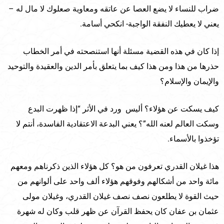
ضراب للنساء لا يضع العصا عن عاتقه ومعاوية صعلوك لا مال له –
يعني لا يعطيك النفقة الواجبة- انكحي أسامة.
إذا كان في هذه القضية مسئلة أنها استنصحته في أمر الخطاب
حذرها من هذا ومن هذا كيف بما يتعلق بأمر الدين والعقيدة والتوحيد
والإيمان والإسلام؟
كيف يسكت عن هؤلاء؟ أليس ورد في الأثر “إذا ظهرت البدع
وسكت العالم لعنه الله”؟ يعني البدعة الاعتقادية الفاسدة، أنتم لا
تؤخذوا بالأسماء.
هذا غيلان القدري تعرفون من هو؟ كل هؤلاء الذين ذكرناهم ومعهم
مائة واحد من أشكالهم وفوقهم هؤلاء ألف واحد على ألوانهم من
حيث القوة لا يطلعون نصف نصف غيلان القدري، وغيلان مولى
عثمان بن عفان كان يحفظ القرآن عن ظهر قلب وكان له شهرة