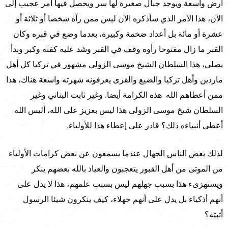
أرض واسعة ويوجد جبال صغيرة لها سر ويحصل فيها أمر عجيب إلى
الآن، هذا الأمر الذي سأذكره الآن ليس ممن رآه شخصا أو ثلاثة أو
عشرة أو مائة بل أعداد ضخمة وكبيرة، بعدما وضع في قبره وكان
القبر ما زال مفتوحا رأوه وقف في القبر وشد عليه كفنه وكبر وبدأ
يصلي، هذا السلطان الشيخ موسى الزولي مشهور في تركيا كل أهل
ماردين وأهل تركيا والضيع والقرى يعرفونه شهرته واسعة هناك، هذا
ممن أعطاهم الله هذه الكرامة أيضا. وغير ثابت البناني وغير
السلطان شيخ موسى الزولي هذا ليس بعزيز على الله، أليس الله
أعطى أنبياءه ذلك؟ قادر على إعطاء هذا للأولياء.
لذلك بعض الناس الجهال عندما يسمعون عن بعض كرامات الأولياء
من الموتى من أهل القبور يتعجبون والعياذ بالله بعضهم ينكر
ويستهزىء هذا بسبب جهلهم ليس بسبب علمهم، هذا لا يدل على
أنهم أذكياء بل يدل على أنهم جهلاء، كيف ينكرون شيئا الرسول
أثبته؟