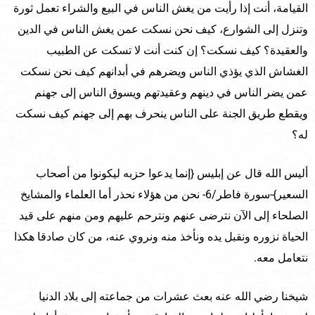
القيامة، أنت إذا رأيت من يغش الناس في البيع والشراء تعمل ثورة
وتنزل إلى الشوارع، كيف نحن نسكت عمن يغش الناس في الدين
والعقيدة؟ كيف نسكت؟ إن كنت أنت لا تسكت عن الطبيب
الغشاش الذي يؤذي الناس ويضرهم في أبدانهم كيف نحن نسكت
عمن يضر الناس في دينهم وعقيدتهم ويسوق الناس إلى جهنم
ويقطع طريق الجنة على الناس ينحرف بهم إلى جهنم كيف نسكت
له؟
أليس الله قال عن إبليس {إنما يدعوا حزبه ليكونوا من أصحاب
السعير}-سورة فاطر/6- نحن من هؤلاء نحذر أما العلماء والمشايخ
الصلحاء إلى الآن نترضى عنهم ونترحم عليهم ومن منهم على قيد
الحياة نزوره ونقبل يده ونأخذ منه ونروي عنه، من كان صادقا هكذا
نتعامل معه.
شيخنا رضي الله عنه بعث عشرات من جماعته إلى بلاد الدنيا