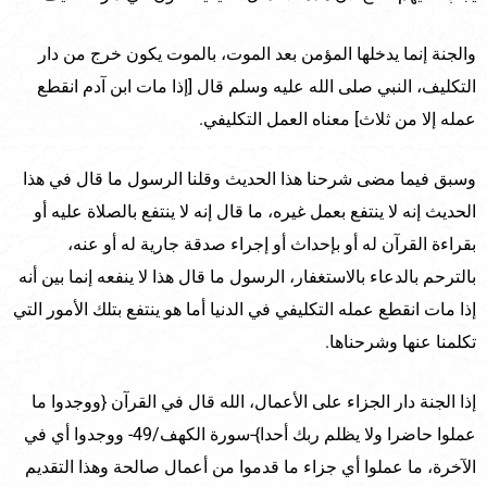
والجنة إنما يدخلها المؤمن بعد الموت، بالموت يكون خرج من دار
التكليف، النبي صلى الله عليه وسلم قال [إذا مات ابن آدم انقطع
عمله إلا من ثلاث] معناه العمل التكليفي.
وسبق فيما مضى شرحنا هذا الحديث وقلنا الرسول ما قال في هذا
الحديث إنه لا ينتفع بعمل غيره، ما قال إنه لا ينتفع بالصلاة عليه أو
بقراءة القرآن له أو بإحداث أو إجراء صدقة جارية له أو عنه،
بالترحم بالدعاء بالاستغفار، الرسول ما قال هذا لا ينفعه إنما بين أنه
إذا مات انقطع عمله التكليفي في الدنيا أما هو ينتفع بتلك الأمور التي
تكلمنا عنها وشرحناها.
إذا الجنة دار الجزاء على الأعمال، الله قال في القرآن {ووجدوا ما
عملوا حاضرا ولا يظلم ربك أحدا}-سورة الكهف/49- ووجدوا أي في
الآخرة، ما عملوا أي جزاء ما قدموا من أعمال صالحة وهذا التقديم