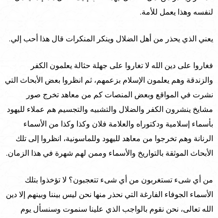
لنفسه وهذا يعمل للأمة.
يعني الذي يحذر من أهل الضلال وينكر المنكرات قال هذا أحب إلي.
فغاروا على دين الله لا تغاروا على جهلة حثالة يعلمون الكفر
والزندقة وهم يعلمون الإسلام بزعمهم، ثم انظروا بعض الأبحاث التي
نشرت في المواقع وبعض المنصات كم من معاهد تخرج صور
مشايخ ينشرون الكفر والضلال والتشبيه والتجسيم هم عملاء لليهود
بأسماء إسلامية ودكتوراه والعلامة فلان وكذا وكذا من الأسماء
الرنانة وهم تخرجوا من معاهد لليهود وللماسونية، انظروا إلى تلك
الأبحاث الموثقة بالتواريخ والأسماء وممن لهم شهرة في هذا الزمان.
من أي شىء تستغربون من أي شىء تتعجبون؟ لا تؤخذوا بتلك
الأسماء الجوفاء الفارغة التي نحذر منها نحن ليس بيننا وبينهم إلا دين
الله تعالى، نحن نقوم بالواجب الذي علينا سنموت وسنسأل يوم