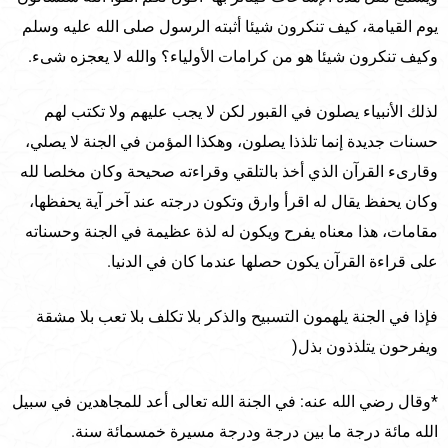
يوم القيامة، كيف تنكرون شيئا أثبته الرسول صلى الله عليه وسلم
وكيف تنكرون شيئا هو من كرامات الأولياء؟ والله لا يعجزه شىء.
لذلك الأنبياء يصلون في القبور لكن لا يجب عليهم ولا تكتب لهم
حسنات جديدة إنما تلذذا يصلون، وهكذا المؤمن في الجنة لا يصلي،
وقارىء القرآن الذي أخذ بالتلقي وقراءته صحيحة وكان مخلصا لله
وكان يحفظ يقال له اقرأ وارق وتكون درجته عند آخر آية يحفظها،
مقامات، هذا معناه يفرح ويكون له لذة عظيمة في الجنة وحسناته
على قراءة القرآن يكون حصلها عندما كان في الدنيا.
فإذا في الجنة يلهمون التسبيح والذكر بلا تكلف بلا تعب بلا مشقة
ويفرحون يتلذذون بذل(
*وقال رضي الله عنه: في الجنة الله تعالى أعد للمجاهدين في سبيل
الله مائة درجة ما بين درجة ودرجة مسيرة خمسمائة سنة.