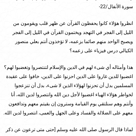
سورة الأنفال/22-
انظروا هؤلاء كانوا يحفظون القرآن عن ظهر قلب ويقومون من
الليل إلى الفجر في التهجد ويختمون القرآن في الليل إلى الفجر
ويصبح الواحد منهم صائما بزعمه، لا تؤخذون أنتم بعلي منصور
الكيالي درس فيزياء على زعمه؟
هذا وأمثاله أي شىء لهم في الدين والإسلام لتنتصروا وتغضبوا لهم؟
اغضبوا للدين غاروا على الدين احزنوا على الدين، خافوا على عقيدة
المسلمين بدل أن تحزنوا لهؤلاء الذين لا شىء، بدل أن تنزعجوا
لخواطر هؤلاء الهباء اغضبوا لأجل دين الله وانتصروا لدين الله، أنا
وأنتم وهم سنلتقي يوم القيامة وسترون إن بقيتم معهم وتدافعون
معهم على الضلالة والفساد وعلى الجهل والعمى، انتصروا لدين الله.
لماذا قال الرسول صلى الله عليه وسلم [حتى متى ترعون عن ذكر