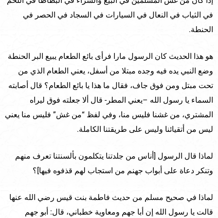
إذا كان من غش المسلمين في البيع والشراء في البطاطا في اللحم
في الثياب في النعال في السيارات في السجاد في الحصر في
الحنطة.
هو هذا الحديث كان الرسول مارا فرأى بائع الطعام يبيع البر الحنطة
وضع النبي يده فيه وجده مبتلا من أسفل، يعني الطعام الذي من
تحت مبتل ومن فوق جاف، فقال ما هذا يا بائع الطعام؟ قال أصابته
السماء يا رسول الله –يعني المطر- قال ألا جعلته فوق ليراه
المشتري، من غشنا فليس منا، وفي لفظ “من غش” فليس منا يعني
ليس من أتقيائنا وليس على طريقتنا الكاملة.
لماذا قال الرسول [أناس من جلدتنا يتكلمون بألسنتنا تعرف منهم
وتنكر دعاة على أبواب جهنم من استجاب لهم قذفوه فيها]؟
لماذا في صحيح مسلم من حديث فاطمة بنت قيس رضي الله عنها
قالت يا رسول الله إن أبا جهم ومعاوية خطباني، قال: أبو جهم