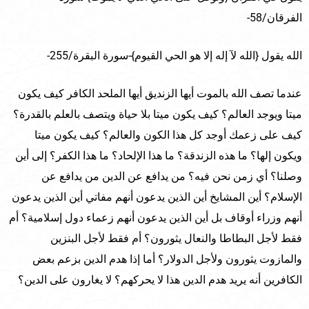
الفرقان/58-
الله يقول {الله لآ إله إلا هو الحي القيوم}-سورة البقرة/255-
عندما تصف الله بالموت أيها الزنديق أيها الملحد الكافر كيف يكون
ميتا ويوجد العالم؟ كيف يكون ميتا بلا حياة ويتصف بالعلم بالقدرة؟
كيف على زعمك أوجد كل هذا الكون والعالم؟ كيف يكون ميتا
ويكون إلها؟ ما هذه الزندقة؟ ما هذا الإلحاد؟ ما هذا الكفر؟ إلى أين
وصلنا؟ أي زمن نحن فيه؟ من يدافع عن الدين من يدافع عن
الإسلام؟ أين المشايخ أين الذين يدعون أنهم مفاتي أين الذين يدعون
أنهم وزراء أوقاف بل أين الذين يدعون أنهم زعماء دول إسلامية؟ أم
فقط لأجل البطاطا والنعال يثورون؟ أم فقط لأجل البنزين
والمازوت يثورون ولأجل الدولار؟ أما إذا هدم الدين بزعم بعض
الكافرين أنه يريد هدم الدين هذا لا يحركهم؟ لا يغارون على الدين؟