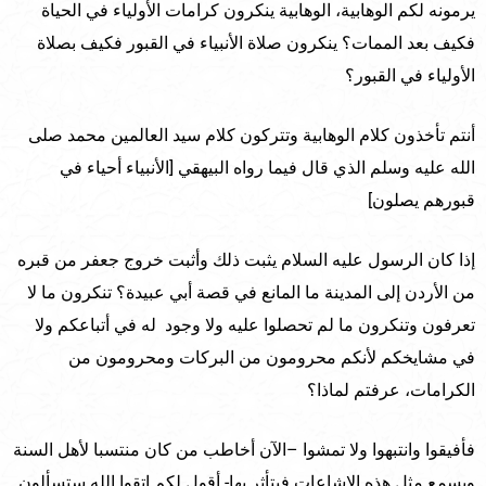
يرمونه لكم الوهابية، الوهابية ينكرون كرامات الأولياء في الحياة
فكيف بعد الممات؟ ينكرون صلاة الأنبياء في القبور فكيف بصلاة
الأولياء في القبور؟
أنتم تأخذون كلام الوهابية وتتركون كلام سيد العالمين محمد صلى
الله عليه وسلم الذي قال فيما رواه البيهقي [الأنبياء أحياء في
قبورهم يصلون]
إذا كان الرسول عليه السلام يثبت ذلك وأثبت خروج جعفر من قبره
من الأردن إلى المدينة ما المانع في قصة أبي عبيدة؟ تنكرون ما لا
تعرفون وتنكرون ما لم تحصلوا عليه ولا وجود له في أتباعكم ولا
في مشايخكم لأنكم محرومون من البركات ومحرومون من
الكرامات، عرفتم لماذا؟
فأفيقوا وانتبهوا ولا تمشوا –الآن أخاطب من كان منتسبا لأهل السنة
ويسمع مثل هذه الإشاعات فيتأثر بها- أقول لكم اتقوا الله ستسألون