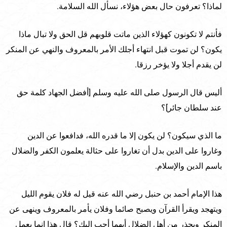
لماذا؟ تعرفون حال بعض هؤلاء، نسأل الله السلامة.
فأنتم لا تكونون كهؤلاء الذين ماتت قلوبهم قل الحق ولا تبال ماذا
يكون؟ لن تموت قبل انتهاء أجلك الأمر بالمعروف والنهي عن المنكر
لن يقدم أجلا ولا يؤخر رزقا.
أليس قال الرسول صلى الله عليه وسلم [أفضل الجهاد كلمة حق
عند سلطان جائر]؟
ما الذي سيكون؟ لن يكون إلا ما قدره الله، فدافعوا عن الدين
وغاروا على الدين بدل أن تغاروا على حثالة يعلمون الكفر والضلال
باسم الدين والإسلام.
هذا الإمام أحمد بن حنبل رضي الله عنه قيل له فلان يقوم الليل
ويتهجد ويقرأ القرآن ويصبح صائما وفلان يأمر بالمعروف وينهى عن
المنكر ويحذر من أهل الضلال أيهما أحب إليك؟ قال هذا إنما يعمل