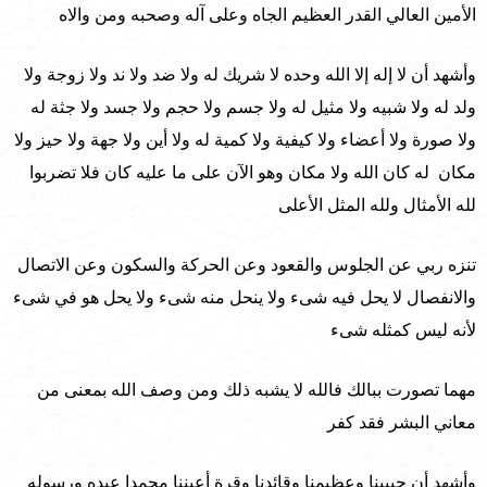
الأمين العالي القدر العظيم الجاه وعلى آله وصحبه ومن والاه
وأشهد أن لا إله إلا الله وحده لا شريك له ولا ضد ولا ند ولا زوجة ولا
ولد له ولا شبيه ولا مثيل له ولا جسم ولا حجم ولا جسد ولا جثة له
ولا صورة ولا أعضاء ولا كيفية ولا كمية له ولا أين ولا جهة ولا حيز ولا
مكان له كان الله ولا مكان وهو الآن على ما عليه كان فلا تضربوا
لله الأمثال ولله المثل الأعلى
تنزه ربي عن الجلوس والقعود وعن الحركة والسكون وعن الاتصال
والانفصال لا يحل فيه شىء ولا ينحل منه شىء ولا يحل هو في شىء
لأنه ليس كمثله شىء
مهما تصورت ببالك فالله لا يشبه ذلك ومن وصف الله بمعنى من
معاني البشر فقد كفر
وأشهد أن حبيبنا وعظيمنا وقائدنا وقرة أعيننا محمدا عبده ورسوله