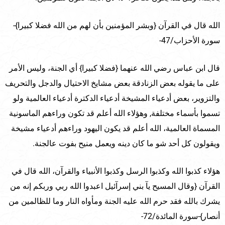
الله قال في القرآن {وبشر المؤمنين بأن لهم من الله فضلا كبيرا}-
سورة الأحزاب/47-
قال ابن عباس رضي الله عنهما {فضلا كبيرا} أي الجنة، وليس الأمر
على ما يقوله بعض الزنادقة بعض مشايخ الاحتيال والدجل والتحريف
والتزوير، بعض أدعياء المشيخة أدعياء الدكترة أدعياء العالمية ولو
تسموا بأسماء مختلفة, وهؤلاء الله أعلم قد تكون وراءهم الماسونية
المسماة العالمية، الله أعلم قد يكون اليهود وراءهم أدعياء مشيخة
ويقولون كل أحد شو ما كان دينه ويعمل منيح بفوت عالجنة.
هؤلاء كذبوا الله وكذبوا الرسل وكذبوا الأنبياء والقرآن، الله قال في
القرآن {وقال المسيح يآ بني إسرآئيل اعبدوا الله ربي وربكم إنه من
يشرك بالله فقد حرم الله عليه الجنة ومأواه النار وما للظالمين من
أنصار}-سورة المائدة/72-