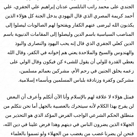
الجندي على محمد راتب النابلسي عدنان إبراهيم علي الجفري، علي
أحمد كريمة المصري الذي قال اليهودي يدخل الجنة كل هؤلاء الذين
يكذبون الله ليرضى عنهم الكفار ويفتحوا لهم الصالونات ليصلوا إلى
المناصب السياسية باسم الدين وليصلوا إلى المقامات الدنيوية باسم
الدين كعلي الجفري الذي قال إنه يحب اليهود والنصارى والبوذ
والهندوس والسيخ والملاحدة يعني هم إخوانه في الكفر، وقال الله
يعطي القدرة للولي أن يقول للشىء كن فيكون وقال الولي على
زعمه يخلق الجنين في رحم الأم، مشركين بعمائم مسلمين،
مشركين وكفرة وزنادقة بلباس المسلمين وبأسماء إسلامية.
فمثل هؤلاء لا علاقة لهم بالإسلام وأنا الآن أتكلم وأعرف أن البعض
لن يفرح بهذا الكلام لأنه سيتحرك بالعصبية بالجهل أما نحن نتكلم من
منطلق الحكم الشرعي الواجب الفرض المؤكد الذي هو التحذير من
الجهلاء الذين يضرون الناس في دينهم وهذا فرض علينا في دين الله،
فنحن لن يضرنا غضب من يغضب من الجهلاء ولو تسموا بالعلماء