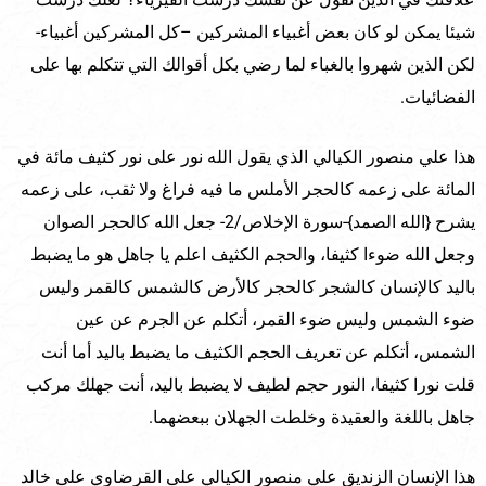
شيئا يمكن لو كان بعض أغبياء المشركين –كل المشركين أغبياء-
لكن الذين شهروا بالغباء لما رضي بكل أقوالك التي تتكلم بها على
الفضائيات.
هذا علي منصور الكيالي الذي يقول الله نور على نور كثيف مائة في
المائة على زعمه كالحجر الأملس ما فيه فراغ ولا ثقب، على زعمه
يشرح {الله الصمد}-سورة الإخلاص/2- جعل الله كالحجر الصوان
وجعل الله ضوءا كثيفا، والحجم الكثيف اعلم يا جاهل هو ما يضبط
باليد كالإنسان كالشجر كالحجر كالأرض كالشمس كالقمر وليس
ضوء الشمس وليس ضوء القمر، أتكلم عن الجرم عن عين
الشمس، أتكلم عن تعريف الحجم الكثيف ما يضبط باليد أما أنت
قلت نورا كثيفا، النور حجم لطيف لا يضبط باليد، أنت جهلك مركب
جاهل باللغة والعقيدة وخلطت الجهلان ببعضهما.
هذا الإنسان الزنديق علي منصور الكيالي على القرضاوي على خالد