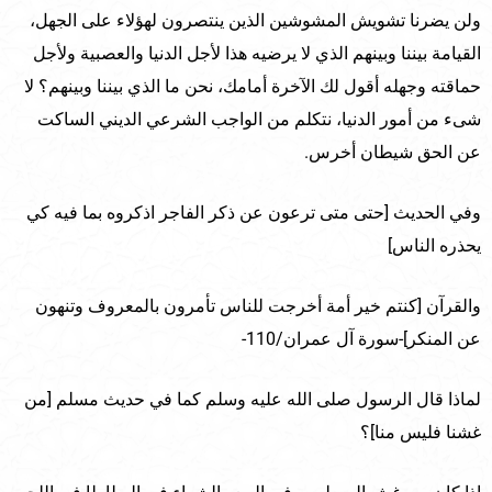
ولن يضرنا تشويش المشوشين الذين ينتصرون لهؤلاء على الجهل،
القيامة بيننا وبينهم الذي لا يرضيه هذا لأجل الدنيا والعصبية ولأجل
حماقته وجهله أقول لك الآخرة أمامك، نحن ما الذي بيننا وبينهم؟ لا
شىء من أمور الدنيا، نتكلم من الواجب الشرعي الديني الساكت
عن الحق شيطان أخرس.
وفي الحديث [حتى متى ترعون عن ذكر الفاجر اذكروه بما فيه كي
يحذره الناس]
والقرآن [كنتم خير أمة أخرجت للناس تأمرون بالمعروف وتنهون
عن المنكر]-سورة آل عمران/110-
لماذا قال الرسول صلى الله عليه وسلم كما في حديث مسلم [من
غشنا فليس منا]؟