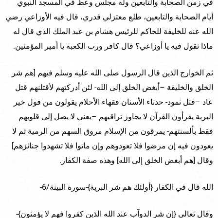
في زمن الصحابة والتابعين وله مجلس وعظ في المسجد النبوي
أيام الصحابة والتابعين، طلع معتزلي قدري، قال فيه الأوزاعي رضي
الله عنه للخليفة للحاكم للرئيس هشام بن عبد الملك الذي قال له
ماذا تقول فيه يا أوزاعي؟ قال كافر ورب الكعبة يا أمير المؤمنين.
ثم الخوارج الذين قال الرسول صلى الله عليه وسلم فيهم [هم شر
الخلق والخليقة –أبغض الخلق إلى الله- لئن أدركتهم لأقتلنهم قتل
عاد –قتل ثمود- حدثاء الأسنان فقهاء الأحلام يقولون من قول خير
البرية يقرأون القرآن لا يجاوز تراقيهم –يعني لا يصل إلى قلوبهم
فقط بألسنتهم- يمرقون من الإسلام مروق السهم من الرمية ثم لا
يعودون فيه إن مرضوا فلا تعودوهم وإن ماتوا فلا تشهدوا جنائزهم]
وقال [هم أبغض الخلق إلى الله] وهذه صفة الكفار.
الله قال في الكفار {أولئك هم شر البرية}-سورة البينة/6-
وقال تعالى {إن شر الدوآب عند الله الذين كفروا فهم لا يؤمنون}-