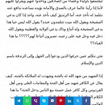
ليجتمعوا بأولياء وعلماء من الصادقين ويأخذوا عنهم ويقرأوا عليهم
لأننا إذا رأينا عالما عرف بالصدق والأمانة نؤيده نساعده ندافع عنه
نتتلمذ له نأخذ عنه، أما الزنديق كيف نأخذ عنه، واحد إذا كان يدعي
المشيخة ويقول الله ميت تتتلمذون عنده؟ يقول الله ليس حيا هذا
يدعي المشيخة وله أتباع وذاك يدعي الولاية والقطبية ويقول الله
دخل فيه وحل فيه على زعمه، تصيرون أتباعا لهم؟؟؟؟؟ ما هذا
الغباء؟؟
نحن نتكلم عمن حرفوا الدين ودعوا إلى الجهل وإلى الزندقة باسم
الدين والإسلام.
إذا الشهيد من شهد الله له بالجنة وشهدت له الملائكة بالجنة، كيف
يقال عن الكافر شهيد من أهل الجنة والمقامات العلى ومن أهل
الفردوس وكل كافر عمل حسنة مع الناس يدخل الجنة؟ ما هذا
الكلام الساقط المنحط السافل المكذب للقرآن والمكذب لرب
العالمين ولدعوة النبيين والمرسلين؟