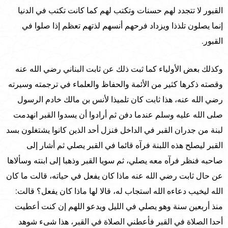
القبور لا تتجدد لهم حسنات وتكتب لهم كما كانت تكتب في الدنيا
إنما يصلون تلذذا ويزداد فرحهم أنسهم لذتهم تعظم إذا صلوا في
القبور.
وكذلك بعض الأولياء كما ثبت ذلك عن ثابت البناني رضي الله عنه
وقصته ذكرها كثير من الأئمة والحفاظ والعلماء في ترجمته وسيرته
رضي الله عنه، هذا ثابت كان تلميذا لأنس بن مالك خادم الرسول
صلى الله عليه وسلم عندما دفن ثم أرادوا أن يسدوا القبر انهدمت
لبنة من جدران القبر في الداخل فنزل أحد الذين كانوا يشتغلون بسد
القبر ليصلح هذه اللبنة فرآه قائما في القبر يصلي ثم أشار إلى
صاحبه فنظر فرآه معه يصلي، ثم سويا القبر وذهبا إلى ابنته وسألاها
عن حال ثابت رضي الله عنه ماذا كان يفعل في حياته، قالت ما كان
الله ليخيب دعاءه الله استجاب له، قالا لها ماذا كان يفعل؟ قالت:
منذ أربعين سنة وهو يصلي في الليل ويدعو اللهم إن كنت أعطيت
أحدا الصلاة في القبر فأعطني الصلاة في القبر، هذا شىء شوهد