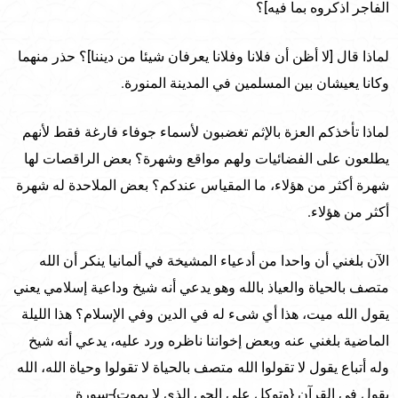
الفاجر اذكروه بما فيه]؟
لماذا قال [لا أظن أن فلانا وفلانا يعرفان شيئا من ديننا]؟ حذر منهما
وكانا يعيشان بين المسلمين في المدينة المنورة.
لماذا تأخذكم العزة بالإثم تغضبون لأسماء جوفاء فارغة فقط لأنهم
يطلعون على الفضائيات ولهم مواقع وشهرة؟ بعض الراقصات لها
شهرة أكثر من هؤلاء، ما المقياس عندكم؟ بعض الملاحدة له شهرة
أكثر من هؤلاء.
الآن بلغني أن واحدا من أدعياء المشيخة في ألمانيا ينكر أن الله
متصف بالحياة والعياذ بالله وهو يدعي أنه شيخ وداعية إسلامي يعني
يقول الله ميت، هذا أي شىء له في الدين وفي الإسلام؟ هذا الليلة
الماضية بلغني عنه وبعض إخواننا ناظره ورد عليه، يدعي أنه شيخ
وله أتباع يقول لا تقولوا الله متصف بالحياة لا تقولوا وحياة الله، الله
يقول في القرآن {وتوكل على الحي الذي لا يموت}-سورة