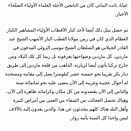
عيانا، ثابت البناني كان من التابعين الأجلة العلماء الأولياء الصلحاء
الأخيار.
ثم حصل مثل ذلك أيضا لأحد كبار الأقطاب الأولياء المشاهير الكبار
العظام الذي كان في زمن مولانا القطب الباز الأشهب الشيخ عبد
القادر الجيلاني هو السلطان الشيخ موسى الزولي المدفون في
ماردين، كل ماردين وضواحيها يعرفونه بل ربما كل تلك البلاد ومن
خارج تركيا يأتون أيضا لزيارته. الذاهب من قلعة ماردين إلى طريق
ديار بكر تقريبا نحو خمسة عشر كيلومترا يصل إلى مقامه ومسجده
له أحوال عجيبة وغريبة إلى الآن مضى عليه نحو ثمانمائة سنة
والناس إلى الآن يقصدونه من كل مكان وكراماته ظاهرة إلى الآن،
وهناك تحصل العجائب من الشفاء من العمى من أمراض كثيرة
وأهل البلد هناك كلهم يتحدثون عن هذا، والذين يفدون إليه بالآلاف
ليس واحدا كل السنة يأتيه زوار.