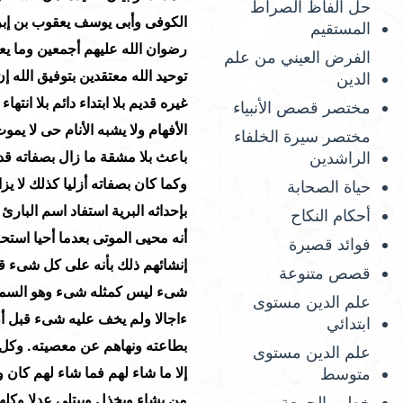
حل ألفاظ الصراط
الكوفى وأبى يوسف يعقوب بن إبرا
المستقيم
رضوان الله عليهم أجمعين وما يع
الفرض العيني من علم
توحيد الله معتقدين بتوفيق الله إن
الدين
مختصر قصص الأنبياء
مختصر سيرة الخلفاء
الراشدين
حياة الصحابة
أحكام النكاح
فوائد قصيرة
قصص متنوعة
علم الدين مستوى
ابتدائي
علم الدين مستوى
متوسط
خطب الجمعة