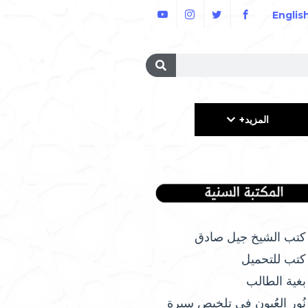
Englis
المزيد+
كتب الشيخ جيل صادق
كتب للتحميل
بغية الطالب
نُور العُيون في تلخيص سيرة