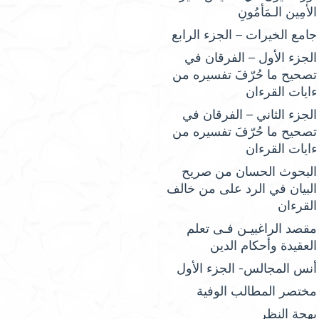
الأمِين الـمَأمُونِ
جامع الخيرات – الجزء الرابع
الجزء الأول – الفرقان في
تصحيح ما حُرّفَ تفسيره من
ءايات القرءان
الجزء الثاني – الفرقان في
تصحيح ما حُرّفَ تفسيره من
ءايات القرءان
البحوث الحسان من صريح
البيان في الرد على من خالف
القرءان
مقصد الراغبيـن فـى تعلم
العقيدة وأحكام الدين
أنس المجالس- الجزء الأول
مختصر المطالب الوفية
بهجة النظر