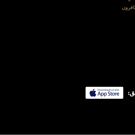
افرون
ق: