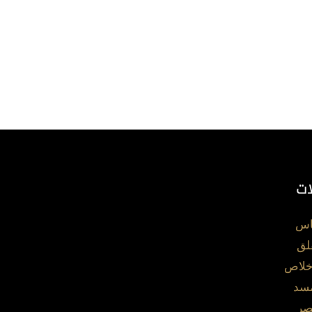
ات
اس
لق
خلاص
مسد
صر