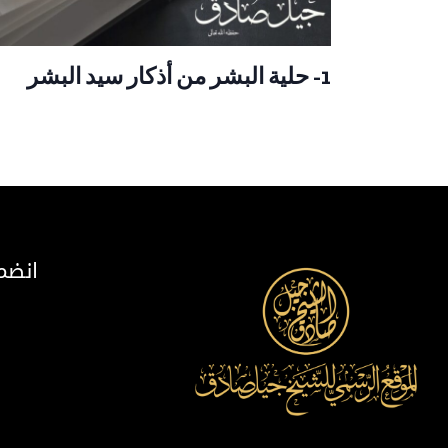
1- حلية البشر من أذكار سيد البشر
انضم