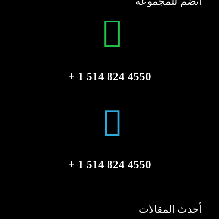
انضم للمجموعة
4550 824 514 1 +
4550 824 514 1 +
أحدث المقالات