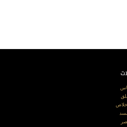
ات
اس
لق
خلاص
مسد
صر