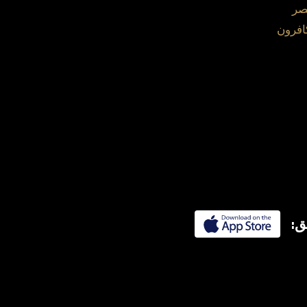
صر
افرون
ق: