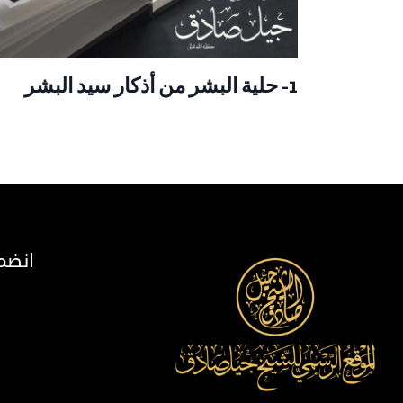
1- حلية البشر من أذكار سيد البشر
انضم