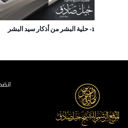
1- حلية البشر من أذكار سيد البشر
انضم