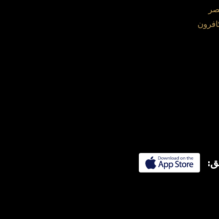
صر
افرون
ق: