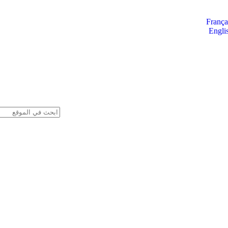
França
Engli