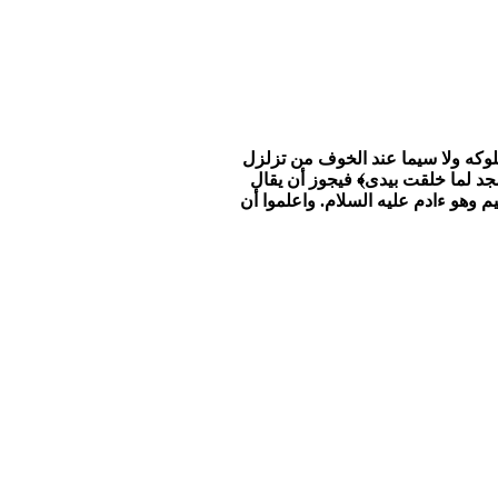
بسلوكه ولا سيما عند الخوف من تزلزل
سجد لما خلقت بيدى﴾ فيجوز أن يقال
م وهو ءادم عليه السلام. واعلموا أن