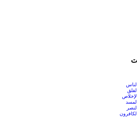
ت
لناس
لفلق
لإخلاص
لمسد
لنصر
لكافرون