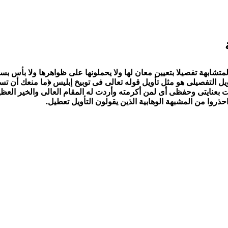
المتشابهة تفصيلا بتعيين معان لها ولا يحملونها على ظواهرها ولا بأس 
أويل التفصيلى هو مثل تأويل قوله تعالى فى توبيخ إبليس ﴿ما منعك أن ت
قت بعنايتى وحفظى أى لمن أكرمته وأردت له المقام العالى والخير العظي
احذروا من المشبهة الوهابية الذين يقولون التأويل تعطيل.