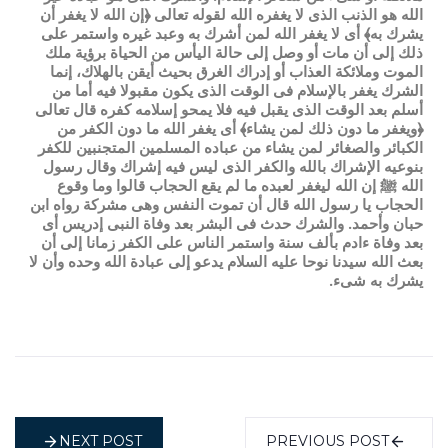
الله هو الذنب الذى لا يغفره الله لقوله تعالى ﴿إن الله لا يغفر أن
يشرك به﴾ أى لا يغفر الله لمن أشرك به وعبد غيره واستمر على
ذلك إلى أن مات أو وصل إلى حالة اليأس من الحياة برؤية ملك
الموت وملائكة العذاب أو إدراك الغرق بحيث أيقن بالهلاك، إنما
الشرك يغفر بالإسلام فى الوقت الذى يكون مقبولا فيه أما من
أسلم بعد الوقت الذى يقبل فيه فلا يمحو إسلامه كفره قال تعالى
﴿ويغفر ما دون ذلك لمن يشاء﴾ أى يغفر الله ما دون الكفر من
الكبائر والصغائر لمن يشاء من عباده المسلمين المتجنبين للكفر
بنوعيه الإشراك بالله والكفر الذى ليس فيه إشراك وقال رسول
الله ﷺ إن الله ليغفر لعبده ما لم يقع الحجاب قالوا وما وقوع
الحجاب يا رسول الله قال أن تموت النفس وهى مشركة رواه ابن
حبان وأحمد. والشرك حدث فى البشر بعد وفاة النبى إدريس أى
بعد وفاة ءادم بألف سنة واستمر الناس على الكفر زمانا إلى أن
بعث الله سيدنا نوحا عليه السلام يدعو إلى عبادة الله وحده وأن لا
يشرك به شىء.
NEXT POST
PREVIOUS POST