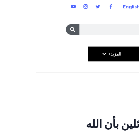
Englis
المزيد+
لين بأن الله