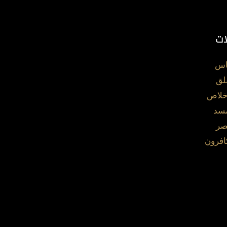
ات
اس
لق
خلاص
مسد
صر
افرون