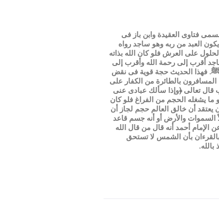
لمسمى فتاوى العقيدة وابن باز فى
كون العبد من ربه وهو ساجد رواه
حلول على العرش فلو كان الله بذاته
جد أقرب إلى رحمة الله وأقرب إلى
ه ﷺ. فهذا الحديث حجة قوية فى نقض
المسافرون بالطائرة من الكفار على
 قال تعالى ﴿وإذا سألك عبادى عنى
و ما يشغله الحجم من الفراغ فلو كان
 يعتقد أن خالق العالم حجم لجاز أن
أ السموات والأرض أو أنه جسم قاعد
الإمام أحمد أنه قال من قال الله
بالقرءان بأن الشمس لا تستحق
بالله.