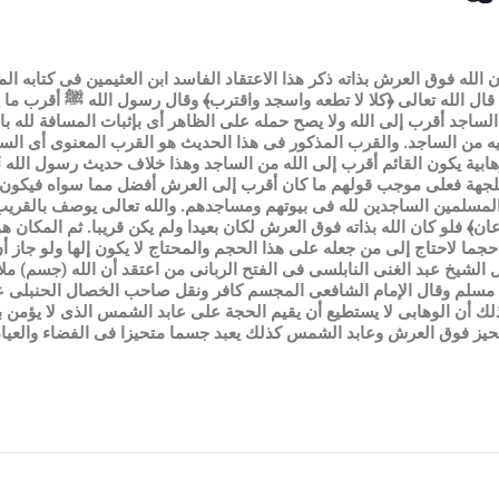
 الله فوق العرش بذاته ذكر هذا الاعتقاد الفاسد ابن العثيمين فى كتابه ا
قال الله تعالى ﴿كلا لا تطعه واسجد واقترب﴾ وقال رسول الله ﷺ أقرب ما ي
ساجد أقرب إلى الله ولا يصح حمله على الظاهر أى بإثبات المسافة لله بال
ه من الساجد. والقرب المذكور فى هذا الحديث هو القرب المعنوى أى السا
لوهابية يكون القائم أقرب إلى الله من الساجد وهذا خلاف حديث رسول الل
 للجهة فعلى موجب قولهم ما كان أقرب إلى العرش أفضل مما سواه فيكون 
لمسلمين الساجدين لله فى بيوتهم ومساجدهم. والله تعالى يوصف بالقريب
ان﴾ فلو كان الله بذاته فوق العرش لكان بعيدا ولم يكن قريبا. ثم المكان ه
جما لاحتاج إلى من جعله على هذا الحجم والمحتاج لا يكون إلها ولو جاز أن
 الشيخ عبد الغنى النابلسى فى الفتح الربانى من اعتقد أن الله (جسم) مل
مسلم وقال الإمام الشافعى المجسم كافر ونقل صاحب الخصال الحنبلى عن 
لك أن الوهابى لا يستطيع أن يقيم الحجة على عابد الشمس الذى لا يؤمن 
متحيز فوق العرش وعابد الشمس كذلك يعبد جسما متحيزا فى الفضاء والعياذ 