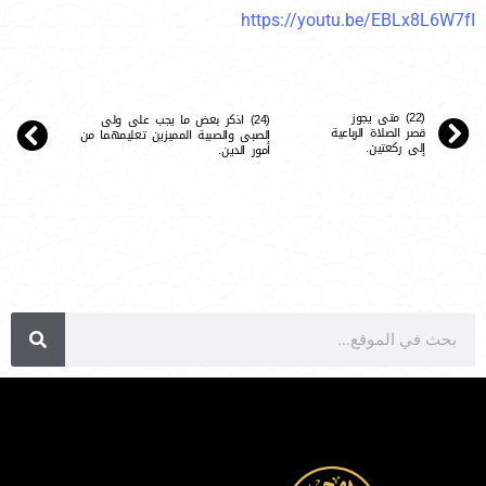
https://youtu.be/EBLx8L6W7fI
(22) متى يجوز
(24) اذكر بعض ما يجب على ولى
قصر الصلاة الرباعية
الصبى والصبية المميزين تعليمهما من
إلى ركعتين.
أمور الدين.