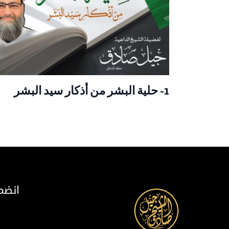
1- حلية البشر من أذكار سيد البشر
انضم