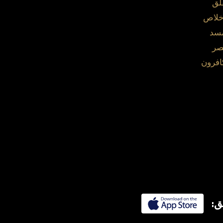
لق
خلاص
مسد
صر
افرون
ق: