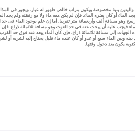
ه واليدين بنية مخصوصة ويكون بتراب خالص طهور له غبار. ويجوز فى المذا
جد الماء أو كان يضره الماء. فإن لم يكن معه ماء ولا مع رفقته ولم يجد الم
وهو مسافة ألف وأربعمائة متر تقريبا. أما إن علم بوجود الماء فى حد الق
الماء فيجب عليه أن يبحث عنه فى حد الغوث وهو مسافة ثلاثمائة ذراع. فإن
ذه الجهات إلى مسافة ثلاثمائة ذراع. فإن كان الماء يبعد عنه فوق حد القر
بينه وبين الماء سبع أو عدو أو كان عنده ماء قليل يحتاج إليه لشربه أو ل
توبة يكون بعد دخول وقتها.