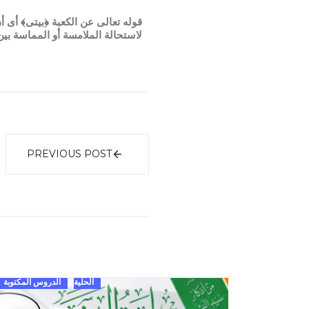
قوله تعالى عن الكعبة ﴿بيتى﴾ أى 
لاستحالة الملامسة أو المماسة بين 
PREVIOUS POST
الحلية
الدروس المكتوبة