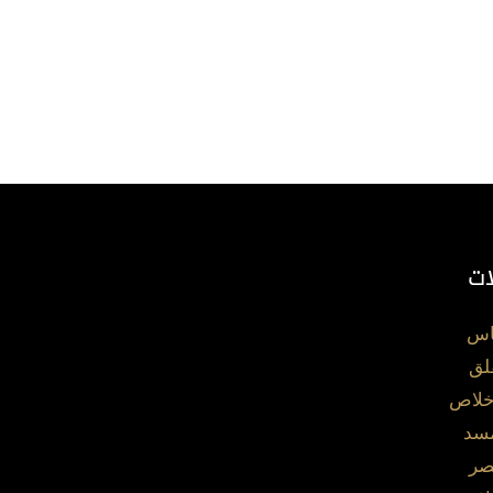
ات
اس
لق
خلاص
مسد
صر