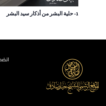
1- حلية البشر من أذكار سيد البشر
انضم