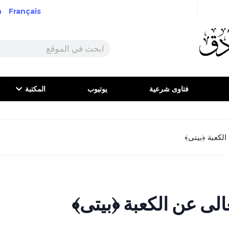
h
Français
فتاوى شرعية
يوتيوب
المكتبة
الكعبة ﴿بيتى﴾
الى عن الكعبة ﴿بيتى﴾