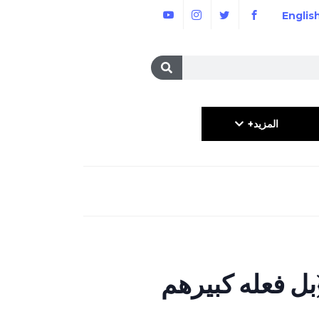
Englis
المزيد+
﴿بل فعله كبيرهم