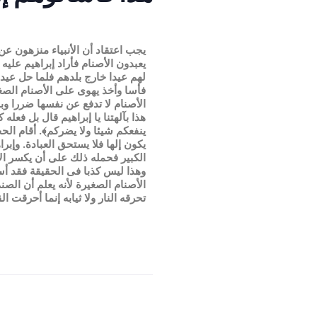
يجب اعتقاد أن الأنبياء منزهون عن
يعبدون الأصنام فأراد إبراهيم علي
لهم عيدا خارج بلدهم فلما حل عيد
فأسا وأخذ يهوى على الأصنام الص
الأصنام لا تدفع عن نفسها ضررا وب
هذا بآلهتنا يا إبراهيم قال بل فعل
ينفعكم شيئا ولا يضركم﴾. أقام الح
يكون إلها فلا يستحق العبادة. وإبر
الكبير فحمله ذلك على أن يكسر الأ
وهذا ليس كذبا فى الحقيقة فقد أسند
الأصنام الصغيرة لأنه يعلم أن الصن
تحرقه النار ولا ثيابه إنما أحرقت ال