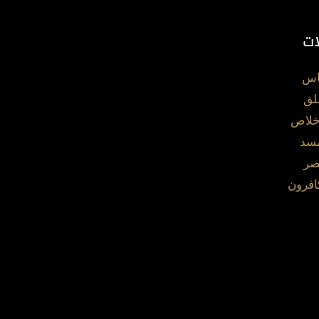
ات
اس
لق
خلاص
مسد
صر
افرون