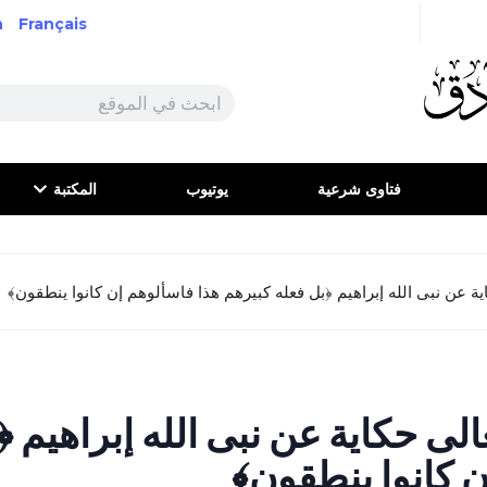
h
Français
فتاوى شرعية
يوتيوب
المكتبة
ة عن نبى الله إبراهيم ﴿بل فعله كبيرهم هذا فاسألوهم إن كانوا ينطقون﴾
الى حكاية عن نبى الله إبراهيم 
ن كانوا ينطقون﴾