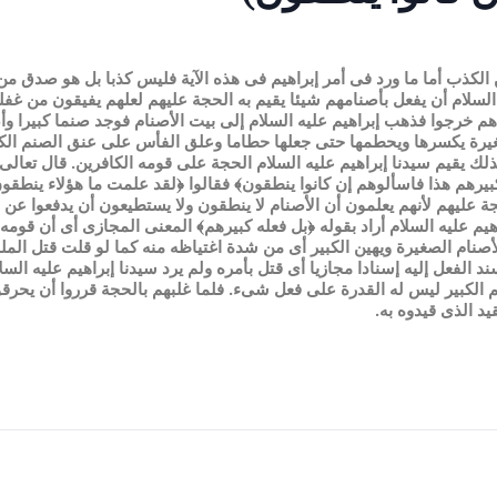
 الكذب أما ما ورد فى أمر إبراهيم فى هذه الآية فليس كذبا بل هو صدق من
ه السلام أن يفعل بأصنامهم شيئا يقيم به الحجة عليهم لعلهم يفيقون من غف
هم خرجوا فذهب إبراهيم عليه السلام إلى بيت الأصنام فوجد صنما كبيرا 
غيرة يكسرها ويحطمها حتى جعلها حطاما وعلق الفأس على عنق الصنم الكبي
ذلك يقيم سيدنا إبراهيم عليه السلام الحجة على قومه الكافرين. قال تعالى
ه كبيرهم هذا فاسألوهم إن كانوا ينطقون﴾ فقالوا ﴿لقد علمت ما هؤلاء ينطقون
جة عليهم لأنهم يعلمون أن الأصنام لا ينطقون ولا يستطيعون أن يدفعوا عن
اهيم عليه السلام أراد بقوله ﴿بل فعله كبيرهم﴾ المعنى المجازى أى أن قومه
صنام الصغيرة ويهين الكبير أى من شدة اغتياظه منه كما لو قلت قتل الملك 
 الفعل إليه إسنادا مجازيا أى قتل بأمره ولم يرد سيدنا إبراهيم عليه الس
م الكبير ليس له القدرة على فعل شىء. فلما غلبهم بالحجة قرروا أن يحرقوه 
قيد الذى قيدوه به.