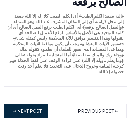
الصالح يرفعه
﴿إليه يصعد الكلم الطيب﴾ أى الكلم الطيب كلا إله إلا الله يصعد
إلى محل كرامته أى إلى المكان المشرف عند الله وهو السماء،
﴿والعمل الصالح يرفعه﴾ أى الكلم الطيب يرفع العمل الصالح أى أن
كلمة التوحيد هى الأصل والأساس لرفع الأعمال الصالحة أى
لقبولها وهذا التفسير موافق للآية المحكمة ﴿ليس كمثله شىء﴾
فتفسير الآيات المتشابهة يجب أن يكون موافقا للآيات المحكمة
وهذا فى المتشابه الذى يجوز للعلماء أن يعلموه كقوله تعالى
﴿وجاء ربك والملك صفا صفا﴾ أما المتشابه المراد بقوله تعالى
﴿وما يعلم تأويله إلا الله﴾ على قراءة الوقف على لفظ الجلالة فهو
كوجبة القيامة وخروح الدجال على التحديد فلا يعلم أحد وقت
حصوله إلا الله.
NEXT POST
PREVIOUS POST