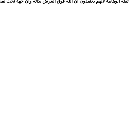
ائفته الوهابية لأنهم يعتقدون أن الله فوق العرش بذاته وأن جهة تحت نق