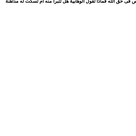
ص فى حق الله فماذا تقول الوهابية هل تتبرأ منه أم تسكت له مداهنة