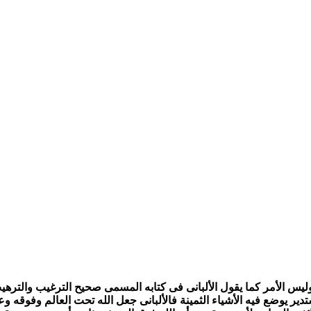
وليس الأمر كما يقول الألبانى فى كتابه المسمى صحيح الترغيب والترهي
دير يوضع فيه الأشياء الثمينة فالألبانى جعل الله تحت العالم وفوقه 