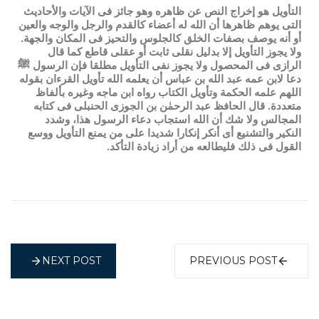
التأويل هو إخراج النص عن ظاهره وهو جائز فى الآيات والأحاديث
التى يوهم ظاهرها أن الله له أعضاء كالقدم والرجل والوجه والعين
أو أنه يوصف بصفات الخلق كالجلوس والتحيز فى المكان والجهة.
ولا يجوز التأويل إلا بدليل نقلى ثابت أو عقلى قاطع كما قال
الرازى فى المحصول ولا يجوز نفى التأويل مطلقا فإن الرسول ﷺ
دعا لابن عمه عبد الله بن عباس أن يعلمه الله تأويل القرءان بقوله
اللهم علمه الحكمة وتأويل الكتاب رواه ابن ماجه وغيره بألفاظ
متعددة. قال الحافظ عبد الرحمٰن بن الجوزى الحنبلى فى كتابه
المجالس ولا شك أن الله استجاب دعاء الرسول هذا، وشدد
النكير والتشنيع أى أنكر إنكارا شديدا على من يمنع التأويل ووسع
القول فى ذلك فليطالعه من أراد زيادة التأكد.
NEXT POST
PREVIOUS POST