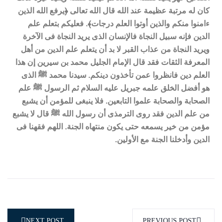
كان له مرتبة عظيمة عند الله قال الله تعالى ﴿يرفع الله الذين
ءامنوا منكم والذين أوتوا العلم درجات﴾. فعليكم بتعلم علم
الدين فإنه سبيل النجاة فالإنسان الذى يريد النجاة فى الآخرة
ويريد النجاة من عذاب القبر لا بد أن يتعلم علم الدين من أهل
المعرفة الثقات فقد قال الإمام الجليل محمد بن سيرين إن هذا
العلم دين فانظروا عمن تأخذون دينكم. سيدنا محمد ﷺ الذى
هو أفضل الخلق علمه جبريل عليه السلام ثم الرسول ﷺ علم
الصحابة والصحابة علموا التابعين. فلا ينبغى للمؤمن أن يشبع
من علم الدين فقد روى الترمذى أن رسول الله ﷺ قال لا يشبع
مؤمن من خير يسمعه حتى يكون منتهاه الجنة. اللهم فقهنا فى
الدين وأدخلنا الجنة مع الأولين.
NEXT POST
PREVIOUS POST