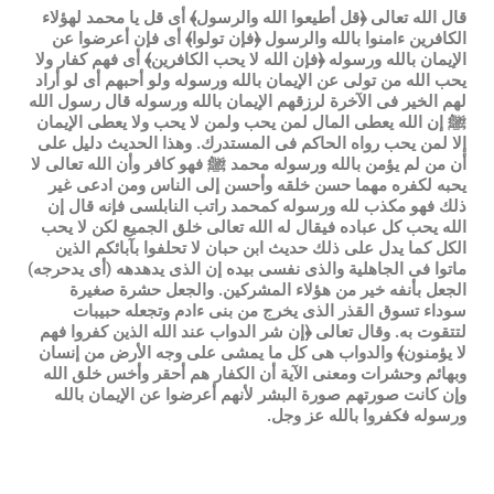
قال الله تعالى ﴿قل أطيعوا الله والرسول﴾ أى قل يا محمد لهؤلاء
الكافرين ءامنوا بالله والرسول ﴿فإن تولوا﴾ أى فإن أعرضوا عن
الإيمان بالله ورسوله ﴿فإن الله لا يحب الكافرين﴾ أى فهم كفار ولا
يحب الله من تولى عن الإيمان بالله ورسوله ولو أحبهم أى لو أراد
لهم الخير فى الآخرة لرزقهم الإيمان بالله ورسوله قال رسول الله
ﷺ إن الله يعطى المال لمن يحب ولمن لا يحب ولا يعطى الإيمان
إلا لمن يحب رواه الحاكم فى المستدرك. وهذا الحديث دليل على
أن من لم يؤمن بالله ورسوله محمد ﷺ فهو كافر وأن الله تعالى لا
يحبه لكفره مهما حسن خلقه وأحسن إلى الناس ومن ادعى غير
ذلك فهو مكذب لله ورسوله كمحمد راتب النابلسى فإنه قال إن
الله يحب كل عباده فيقال له الله تعالى خلق الجميع لكن لا يحب
الكل كما يدل على ذلك حديث ابن حبان لا تحلفوا بآبائكم الذين
ماتوا فى الجاهلية والذى نفسى بيده إن الذى يدهدهه (أى يدحرجه)
الجعل بأنفه خير من هؤلاء المشركين. والجعل حشرة صغيرة
سوداء تسوق القذر الذى يخرج من بنى ءادم وتجعله حبيبات
لتتقوت به. وقال تعالى ﴿إن شر الدواب عند الله الذين كفروا فهم
لا يؤمنون﴾ والدواب هى كل ما يمشى على وجه الأرض من إنسان
وبهائم وحشرات ومعنى الآية أن الكفار هم أحقر وأخس خلق الله
وإن كانت صورتهم صورة البشر لأنهم أعرضوا عن الإيمان بالله
ورسوله فكفروا بالله عز وجل.